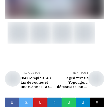
PREVIOUS POST
NEXT POST
3500 emplois, 40
Législatives à
km de routes et
Yopougon :
une usine : TBO
démonstration de
met Abobo en
force du RHDP
chantier
autour d’Adama
Bictogo à la place
Ficgayo