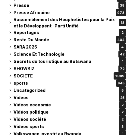
Presse
39
Presse Africaine
978
Rassemblement des Houphetistes pour la Paix
18
et le Développent : Parti Unifié
Reportages
2
Reste Du Monde
404
SARA 2025
4
Science Et Technologie
42
Secrets du touristique au Botswana
1
SHOWBIZ
72
SOCIETE
1 089
sports
945
Uncategorized
5
Vidéos
25
Vidéos économie
2
Vidéos politique
2
Vidéos société
2
Vidéos sports
3
Volkswagen investit au Rwanda
1