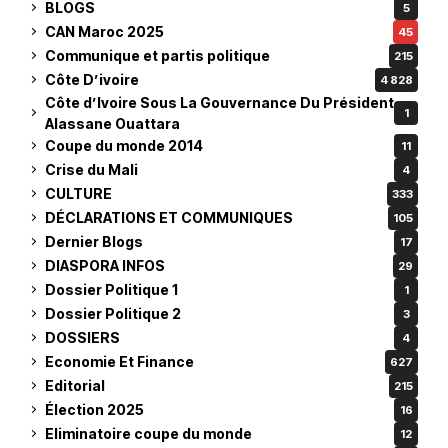
BLOGS
5
CAN Maroc 2025
45
Communique et partis politique
215
Côte D’ivoire
4 828
Côte d’Ivoire Sous La Gouvernance Du Président
1
Alassane Ouattara
Coupe du monde 2014
11
Crise du Mali
4
CULTURE
333
DÉCLARATIONS ET COMMUNIQUES
105
Dernier Blogs
17
DIASPORA INFOS
29
Dossier Politique 1
1
Dossier Politique 2
3
DOSSIERS
4
Economie Et Finance
627
Editorial
215
Élection 2025
16
Eliminatoire coupe du monde
12