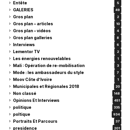
Entête
5
GALERIES
49
Gros plan
2
Gros plan – articles
10
Gros plan – vidéos
4
Gros plan galleries
8
Interviews
6
Lementor TV
2
Les énergies renouvelables
1
Mali : Opération de re-mobilisation
3
Mode : les ambassadeurs du style
7
Moov Côte d’Ivoire
1
Municipales et Régionales 2018
20
Non classé
148
Opinions Et Interviews
451
politique
335
poltique
934
Portraits Et Parcours
37
presidence
201