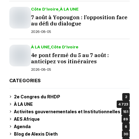
Côte D’ivoire
À LA UNE
7 août à Yopougon : l’opposition face
au défi du dialogue
2026-08-05
À LA UNE
Côte D’ivoire
4e pont fermé du 5 au 7 août :
anticipez vos itinéraires
2026-08-05
CATEGORIES
2e Congres du RHDP
2
À LA UNE
4 723
Activites gouvernementales et Institutionnelles
151
AES Afrique
89
Agenda
6
Blog de Alexis Dieth
30