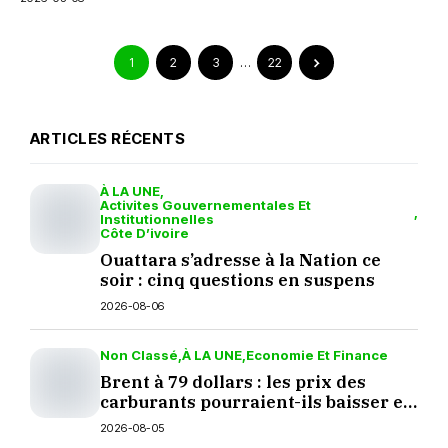
1
2
3
…
22
ARTICLES RÉCENTS
À LA UNE
Activites Gouvernementales Et
Institutionnelles
Côte D’ivoire
Ouattara s’adresse à la Nation ce
soir : cinq questions en suspens
2026-08-06
Non Classé
À LA UNE
Economie Et Finance
Brent à 79 dollars : les prix des
carburants pourraient-ils baisser en
septembre ?
2026-08-05