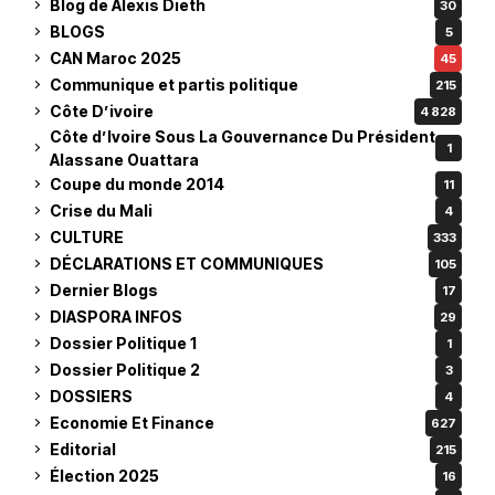
Blog de Alexis Dieth
30
BLOGS
5
CAN Maroc 2025
45
Communique et partis politique
215
Côte D’ivoire
4 828
Côte d’Ivoire Sous La Gouvernance Du Président
1
Alassane Ouattara
Coupe du monde 2014
11
Crise du Mali
4
CULTURE
333
DÉCLARATIONS ET COMMUNIQUES
105
Dernier Blogs
17
DIASPORA INFOS
29
Dossier Politique 1
1
Dossier Politique 2
3
DOSSIERS
4
Economie Et Finance
627
Editorial
215
Élection 2025
16