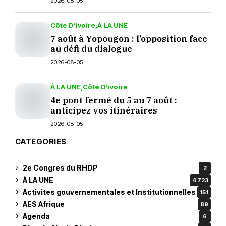
2026-08-05
Côte D’ivoire
À LA UNE
7 août à Yopougon : l’opposition face
au défi du dialogue
2026-08-05
À LA UNE
Côte D’ivoire
4e pont fermé du 5 au 7 août :
anticipez vos itinéraires
2026-08-05
CATEGORIES
2e Congres du RHDP
2
À LA UNE
4 723
Activites gouvernementales et Institutionnelles
151
AES Afrique
89
Agenda
6