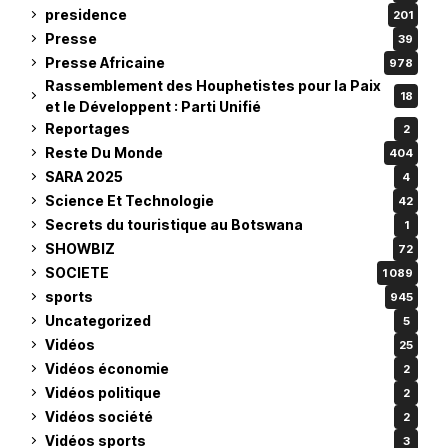
presidence
201
Presse
39
Presse Africaine
978
Rassemblement des Houphetistes pour la Paix
18
et le Développent : Parti Unifié
Reportages
2
Reste Du Monde
404
SARA 2025
4
Science Et Technologie
42
Secrets du touristique au Botswana
1
SHOWBIZ
72
SOCIETE
1 089
sports
945
Uncategorized
5
Vidéos
25
Vidéos économie
2
Vidéos politique
2
Vidéos société
2
Vidéos sports
3