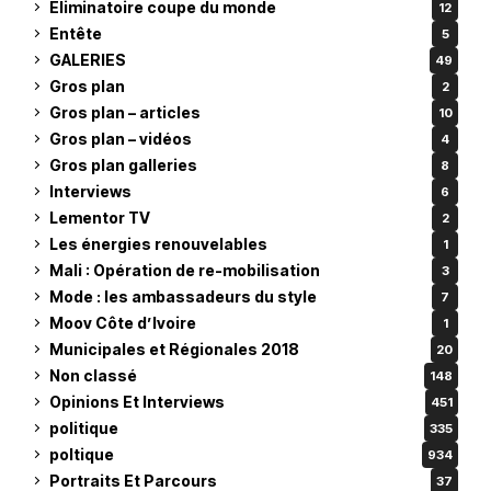
Eliminatoire coupe du monde
12
Entête
5
GALERIES
49
Gros plan
2
Gros plan – articles
10
Gros plan – vidéos
4
Gros plan galleries
8
Interviews
6
Lementor TV
2
Les énergies renouvelables
1
Mali : Opération de re-mobilisation
3
Mode : les ambassadeurs du style
7
Moov Côte d’Ivoire
1
Municipales et Régionales 2018
20
Non classé
148
Opinions Et Interviews
451
politique
335
poltique
934
Portraits Et Parcours
37