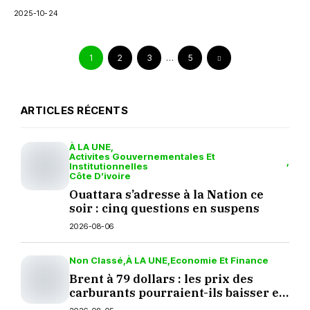
2025-10-24
1
2
3
…
5
ARTICLES RÉCENTS
À LA UNE
Activites Gouvernementales Et
Institutionnelles
Côte D’ivoire
Ouattara s’adresse à la Nation ce
soir : cinq questions en suspens
2026-08-06
Non Classé
À LA UNE
Economie Et Finance
Brent à 79 dollars : les prix des
carburants pourraient-ils baisser en
septembre ?