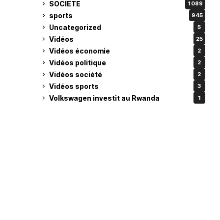
SOCIETE
1 089
sports
945
Uncategorized
5
Vidéos
25
Vidéos économie
2
Vidéos politique
2
Vidéos société
2
Vidéos sports
3
Volkswagen investit au Rwanda
1