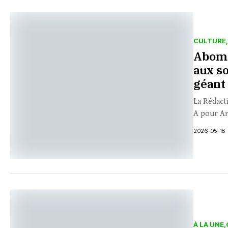
CULTURE
Abomé
aux s
géant 
La Rédact
A pour An
2026-05-18
À LA UNE