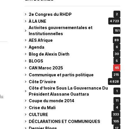
2e Congres du RHDP
2
À LA UNE
4 723
Activites gouvernementales et
151
Institutionnelles
AES Afrique
89
Agenda
6
Blog de Alexis Dieth
30
BLOGS
5
CAN Maroc 2025
45
Communique et partis politique
215
Côte D’ivoire
4 828
Côte d’Ivoire Sous La Gouvernance Du
1
Président Alassane Ouattara
du
Coupe du monde 2014
11
Crise du Mali
4
CULTURE
333
DÉCLARATIONS ET COMMUNIQUES
105
Dernier Blogs
17