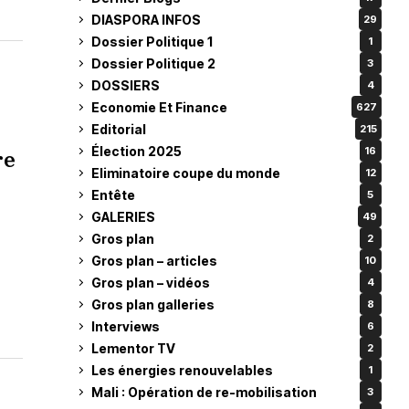
DIASPORA INFOS
29
Dossier Politique 1
1
Dossier Politique 2
3
DOSSIERS
4
Economie Et Finance
627
Editorial
215
Élection 2025
16
re
Eliminatoire coupe du monde
12
Entête
5
GALERIES
49
Gros plan
2
Gros plan – articles
10
Gros plan – vidéos
4
Gros plan galleries
8
Interviews
6
Lementor TV
2
Les énergies renouvelables
1
Mali : Opération de re-mobilisation
3