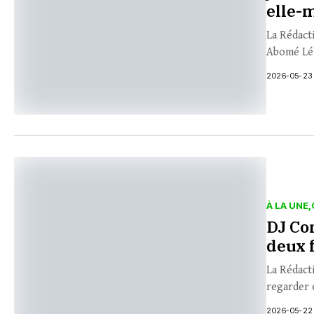
elle
La Rédact
Abomé Lél
2026-05-23
À LA UNE
DJ Co
deux 
La Rédacti
regarder 
2026-05-22