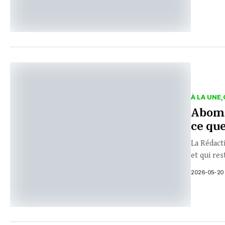
À LA UNE
Abomé
ce que
La Rédact
et qui res
2026-05-20