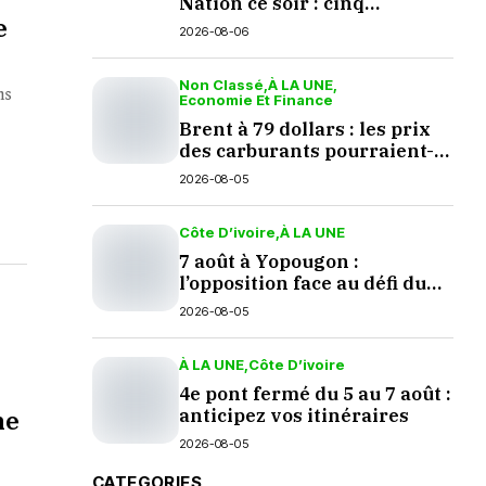
Nation ce soir : cinq
e
questions en suspens
2026-08-06
Non Classé
À LA UNE
ns
Economie Et Finance
Brent à 79 dollars : les prix
des carburants pourraient-
ils baisser en septembre ?
2026-08-05
Côte D’ivoire
À LA UNE
7 août à Yopougon :
l’opposition face au défi du
dialogue
2026-08-05
À LA UNE
Côte D’ivoire
4e pont fermé du 5 au 7 août :
ne
anticipez vos itinéraires
2026-08-05
CATEGORIES