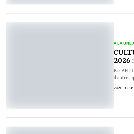
À LA UNE
CULTU
2026 
Par AN | L
d’autres q
2026-06-28