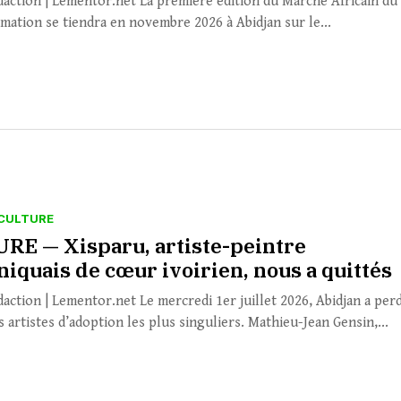
daction | Lementor.net La première édition du Marché Africain du
imation se tiendra en novembre 2026 à Abidjan sur le...
CULTURE
RE — Xisparu, artiste-peintre
iquais de cœur ivoirien, nous a quittés
daction | Lementor.net Le mercredi 1er juillet 2026, Abidjan a per
s artistes d’adoption les plus singuliers. Mathieu-Jean Gensin,...