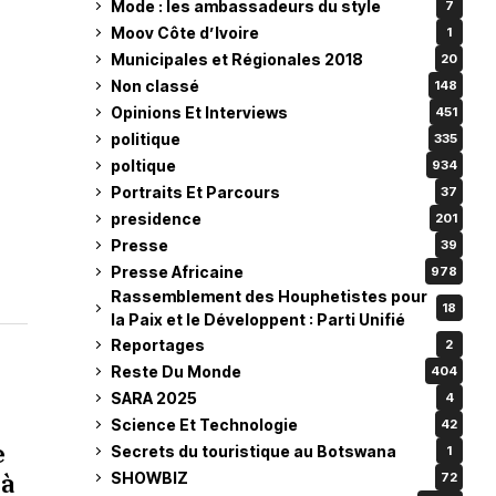
Mode : les ambassadeurs du style
7
Moov Côte d’Ivoire
1
Municipales et Régionales 2018
20
Non classé
148
Opinions Et Interviews
451
politique
335
poltique
934
Portraits Et Parcours
37
presidence
201
Presse
39
Presse Africaine
978
Rassemblement des Houphetistes pour
18
la Paix et le Développent : Parti Unifié
Reportages
2
Reste Du Monde
404
SARA 2025
4
Science Et Technologie
42
e
Secrets du touristique au Botswana
1
 à
SHOWBIZ
72