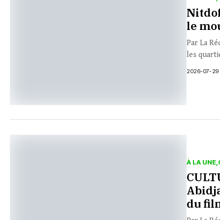
Nitdof
le m
Par La Ré
les quarti
2026-07-29
À LA UNE
CULTU
Abidja
du fi