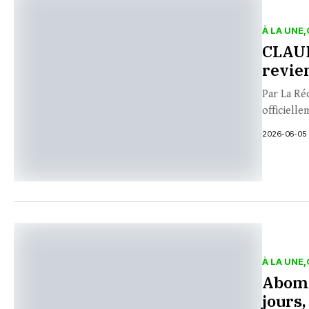
À LA UNE
CLAUD
revie
Par La Ré
officielle
2026-06-05
À LA UNE
Abomé
jours,