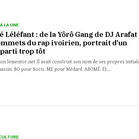
À LA UNE
 Léléfant : de la Yôrô Gang de DJ Arafat
ommets du rap ivoirien, portrait d’un
parti trop tôt
ion lementor.net Il avait construit son nom de ses propres initial
assin. BO pour Boris. ME pour Médard. ABOMÉ. Et...
CULTURE