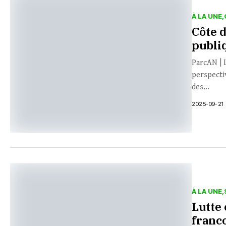
À LA UNE
Côte d
publi
ParcAN | 
perspectiv
des...
2025-09-21
À LA UNE
Lutte
franc