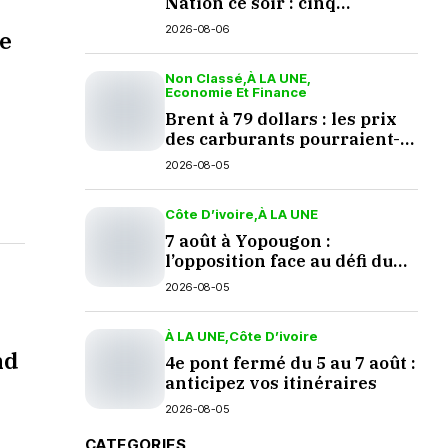
Nation ce soir : cinq
questions en suspens
2026-08-06
ve
Non Classé
À LA UNE
Economie Et Finance
Brent à 79 dollars : les prix
des carburants pourraient-
ils baisser en septembre ?
2026-08-05
Côte D’ivoire
À LA UNE
7 août à Yopougon :
l’opposition face au défi du
dialogue
2026-08-05
À LA UNE
Côte D’ivoire
nd
4e pont fermé du 5 au 7 août :
anticipez vos itinéraires
2026-08-05
CATEGORIES