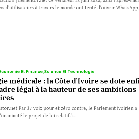
daction | Lementor.net Ce vendredi 12 juin 2026, dans l’après-midi
ons d’utilisateurs à travers le monde ont tenté d’ouvrir WhatsApp,.
Economie Et Finance
Science Et Technologie
ie médicale : la Côte d’Ivoire se dote enf
adre légal à la hauteur de ses ambitions
aires
ntor.net Par 37 voix pour et zéro contre, le Parlement ivoirien a
’unanimité le projet de loi relatif à...