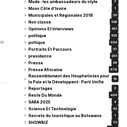
Mode : les ambassadeurs du style
7
Moov Côte d’Ivoire
1
Municipales et Régionales 2018
20
Non classé
148
Opinions Et Interviews
451
politique
335
ui
poltique
934
Portraits Et Parcours
37
presidence
201
Presse
39
Presse Africaine
978
Rassemblement des Houphetistes pour
18
la Paix et le Développent : Parti Unifié
Reportages
2
Reste Du Monde
404
SARA 2025
4
Science Et Technologie
42
Secrets du touristique au Botswana
1
SHOWBIZ
72