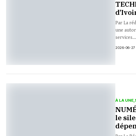
TECHN
d’Ivoi
Par La ré
une autor
services..
2026-06-27
À LA UNE
NUMÉR
le sil
dépe