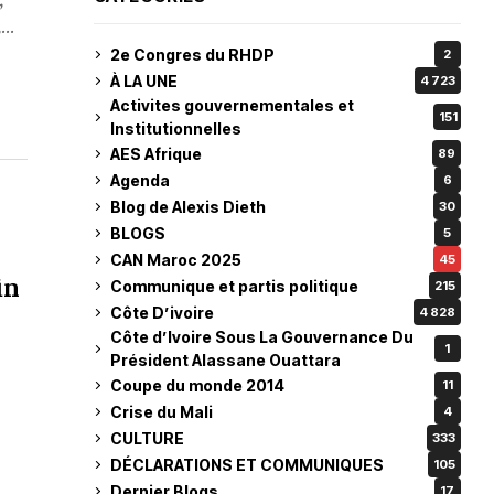
,
..
2e Congres du RHDP
2
À LA UNE
4 723
Activites gouvernementales et
151
Institutionnelles
AES Afrique
89
Agenda
6
Blog de Alexis Dieth
30
BLOGS
5
CAN Maroc 2025
45
in
Communique et partis politique
215
Côte D’ivoire
4 828
Côte d’Ivoire Sous La Gouvernance Du
1
Président Alassane Ouattara
Coupe du monde 2014
11
Crise du Mali
4
CULTURE
333
DÉCLARATIONS ET COMMUNIQUES
105
Dernier Blogs
17