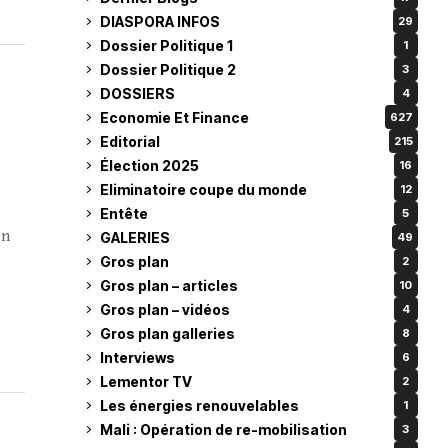
DIASPORA INFOS
29
Dossier Politique 1
1
Dossier Politique 2
3
DOSSIERS
4
Economie Et Finance
627
Editorial
215
Élection 2025
16
Eliminatoire coupe du monde
12
Entête
5
on
GALERIES
49
Gros plan
2
Gros plan – articles
10
Gros plan – vidéos
4
Gros plan galleries
8
Interviews
6
Lementor TV
2
Les énergies renouvelables
1
Mali : Opération de re-mobilisation
3