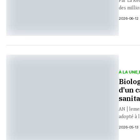
Par La Ré
des milli
2026-06-12
À LA UNE
Biolog
d’un c
sanit
AN | leme
adopté à l
2026-05-13