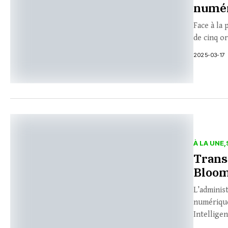
numér
Face à la
de cinq or
2025-03-17
À LA UNE
Trans
Bloom
L’adminis
numérique
Intelligen