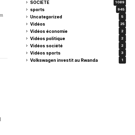
SOCIETE
1 089
sports
945
um
Uncategorized
5
Vidéos
25
Vidéos économie
2
Vidéos politique
2
Vidéos société
2
Vidéos sports
3
Volkswagen investit au Rwanda
1
d