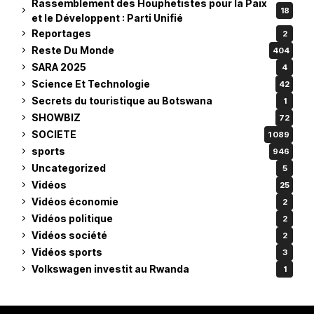
Rassemblement des Houphetistes pour la Paix
18
et le Développent : Parti Unifié
Reportages
2
Reste Du Monde
404
SARA 2025
4
Science Et Technologie
42
Secrets du touristique au Botswana
1
SHOWBIZ
72
SOCIETE
1 089
sports
946
Uncategorized
5
Vidéos
25
Vidéos économie
2
Vidéos politique
2
Vidéos société
2
Vidéos sports
3
Volkswagen investit au Rwanda
1