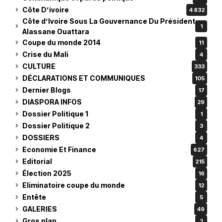
Côte D’ivoire
4 832
Côte d’Ivoire Sous La Gouvernance Du Président
1
Alassane Ouattara
Coupe du monde 2014
11
Crise du Mali
4
CULTURE
333
DÉCLARATIONS ET COMMUNIQUES
105
Dernier Blogs
17
DIASPORA INFOS
29
Dossier Politique 1
1
Dossier Politique 2
3
DOSSIERS
4
Economie Et Finance
627
Editorial
215
Élection 2025
16
Eliminatoire coupe du monde
12
Entête
5
GALERIES
49
Gros plan
2