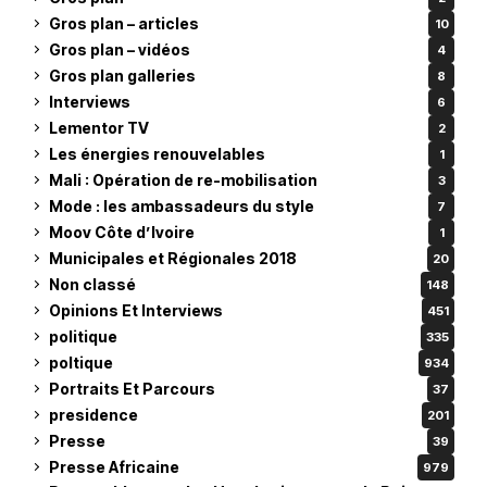
Gros plan – articles
10
Gros plan – vidéos
4
Gros plan galleries
8
Interviews
6
Lementor TV
2
Les énergies renouvelables
1
Mali : Opération de re-mobilisation
3
Mode : les ambassadeurs du style
7
Moov Côte d’Ivoire
1
Municipales et Régionales 2018
20
Non classé
148
Opinions Et Interviews
451
politique
335
poltique
934
Portraits Et Parcours
37
presidence
201
Presse
39
Presse Africaine
979