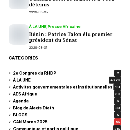
détenus
2026-08-08
À LA UNE
Presse Africaine
Bénin : Patrice Talon élu premier
président du Sénat
2026-08-07
CATEGORIES
2e Congres du RHDP
2
À LA UNE
4 729
Activites gouvernementales et Institutionnelles
151
AES Afrique
89
Agenda
6
Blog de Alexis Dieth
30
BLOGS
5
CAN Maroc 2025
45
Communique et partis politique
215