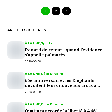
1
2
ARTICLES RÉCENTS
À LA UNE
Sports
Renard de retour : quand l’évidence
s’appelle palmarès
2026-08-08
À LA UNE
Côte D’ivoire
66e anniversaire : les Éléphants
dévoilent leurs nouveaux crocs à
Yopougon
2026-08-08
À LA UNE
Côte D’ivoire
Ouattara accorde la liberté à 4 661