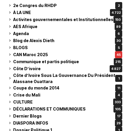
2e Congres du RHDP
2
À LA UNE
4 722
Activites gouvernementales et Institutionnelles
150
AES Afrique
89
Agenda
6
Blog de Alexis Dieth
30
BLOGS
5
CAN Maroc 2025
45
Communique et partis politique
215
Côte D’ivoire
4 827
Côte d’Ivoire Sous La Gouvernance Du Président
1
Alassane Ouattara
Coupe du monde 2014
11
Crise du Mali
4
CULTURE
333
DÉCLARATIONS ET COMMUNIQUES
105
Dernier Blogs
17
DIASPORA INFOS
29
Dossier Politique 1
1