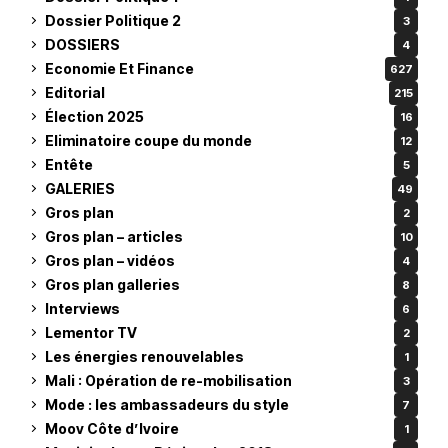
Dossier Politique 2
3
DOSSIERS
4
Economie Et Finance
627
Editorial
215
Élection 2025
16
Eliminatoire coupe du monde
12
Entête
5
GALERIES
49
Gros plan
2
Gros plan – articles
10
Gros plan – vidéos
4
Gros plan galleries
8
Interviews
6
Lementor TV
2
Les énergies renouvelables
1
Mali : Opération de re-mobilisation
3
Mode : les ambassadeurs du style
7
Moov Côte d’Ivoire
1