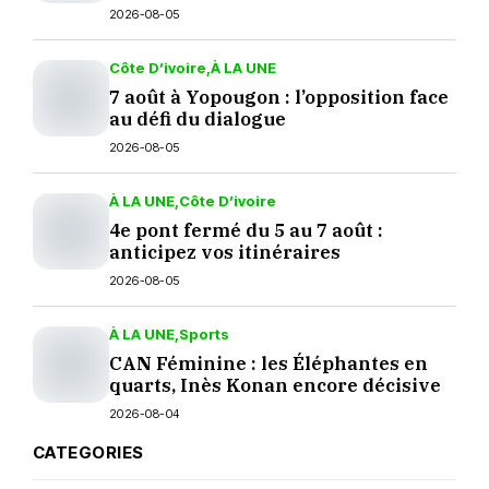
septembre ?
2026-08-05
Côte D’ivoire
À LA UNE
7 août à Yopougon : l’opposition face
au défi du dialogue
2026-08-05
À LA UNE
Côte D’ivoire
4e pont fermé du 5 au 7 août :
anticipez vos itinéraires
2026-08-05
À LA UNE
Sports
CAN Féminine : les Éléphantes en
quarts, Inès Konan encore décisive
2026-08-04
CATEGORIES