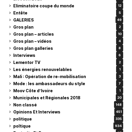
Eliminatoire coupe du monde
12
Entête
5
GALERIES
49
Gros plan
2
Gros plan – articles
10
Gros plan – vidéos
4
Gros plan galleries
8
Interviews
6
Lementor TV
2
Les énergies renouvelables
1
Mali : Opération de re-mobilisation
3
Mode : les ambassadeurs du style
7
Moov Côte d’Ivoire
1
Municipales et Régionales 2018
20
Non classé
148
Opinions Et Interviews
451
politique
335
poltique
934