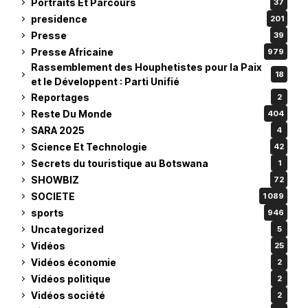
Portraits Et Parcours
37
presidence
201
Presse
39
Presse Africaine
979
Rassemblement des Houphetistes pour la Paix
18
et le Développent : Parti Unifié
Reportages
2
Reste Du Monde
404
SARA 2025
4
Science Et Technologie
42
Secrets du touristique au Botswana
1
SHOWBIZ
72
SOCIETE
1 089
sports
946
Uncategorized
5
Vidéos
25
Vidéos économie
2
Vidéos politique
2
Vidéos société
2