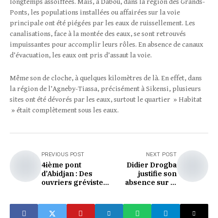
longtemps assoiffées. Mais, à Dabou, dans la région des Grands-
Ponts, les populations installées ou affairées sur la voie
principale ont été piégées par les eaux de ruissellement. Les
canalisations, face à la montée des eaux, se sont retrouvés
impuissantes pour accomplir leurs rôles. En absence de canaux
d’évacuation, les eaux ont pris d’assaut la voie.
Même son de cloche, à quelques kilomètres de là. En effet, dans
la région de l’Agneby-Tiassa, précisément à Sikensi, plusieurs
sites ont été dévorés par les eaux, surtout le quartier » Habitat
» était complètement sous les eaux.
PREVIOUS POST
NEXT POST
4ième pont
Didier Drogba
d’Abidjan : Des
justifie son
ouvriers grévistes
absence sur la
paralysent les
chaîne nationale.
travaux