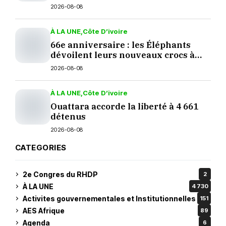
2026-08-08
À LA UNE
Côte D’ivoire
66e anniversaire : les Éléphants
dévoilent leurs nouveaux crocs à
Yopougon
2026-08-08
À LA UNE
Côte D’ivoire
Ouattara accorde la liberté à 4 661
détenus
2026-08-08
CATEGORIES
2e Congres du RHDP
2
À LA UNE
4 730
Activites gouvernementales et Institutionnelles
151
AES Afrique
89
Agenda
6