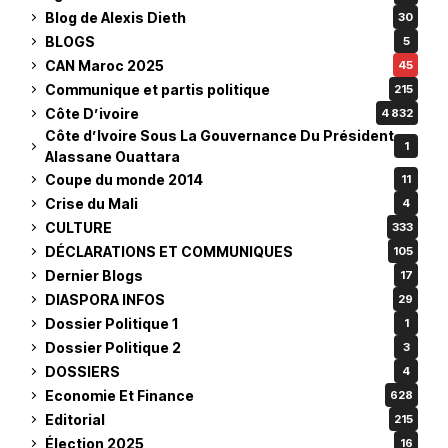
Blog de Alexis Dieth
30
BLOGS
5
CAN Maroc 2025
45
Communique et partis politique
215
Côte D’ivoire
4 832
Côte d’Ivoire Sous La Gouvernance Du Président
1
Alassane Ouattara
Coupe du monde 2014
11
Crise du Mali
4
CULTURE
333
DÉCLARATIONS ET COMMUNIQUES
105
Dernier Blogs
17
DIASPORA INFOS
29
Dossier Politique 1
1
Dossier Politique 2
3
DOSSIERS
4
Economie Et Finance
628
Editorial
215
Élection 2025
16