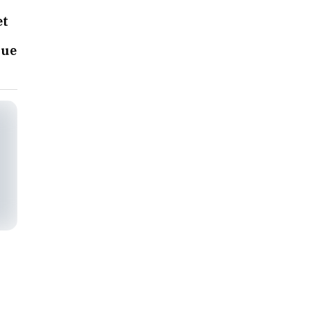
et
que