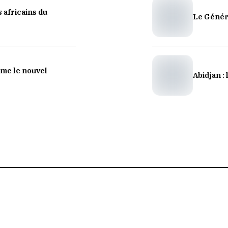
s africains du
Le Généra
mme le nouvel
Abidjan : 