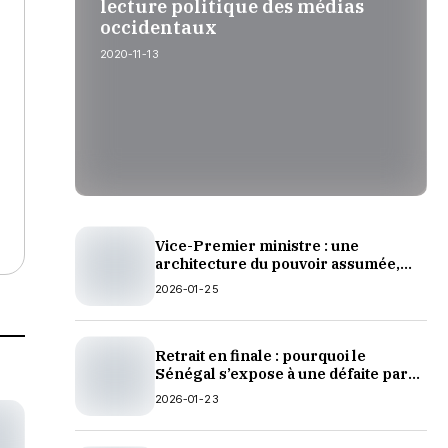
lecture politique des médias
occidentaux
2020-11-13
-
Vice-Premier ministre : une
architecture du pouvoir assumée,
une polémique révélatrice
2026-01-25
Retrait en finale : pourquoi le
Sénégal s’expose à une défaite par
forfait selon les règlements de la
2026-01-23
CAN