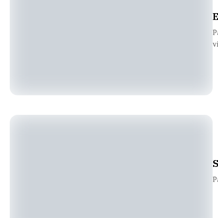
E
P
v
S
P