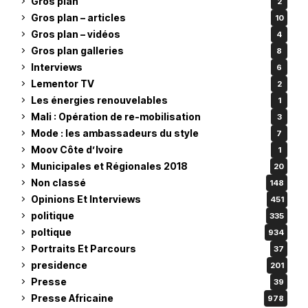
Gros plan
2
Gros plan – articles
10
Gros plan – vidéos
4
Gros plan galleries
8
Interviews
6
Lementor TV
2
Les énergies renouvelables
1
Mali : Opération de re-mobilisation
3
Mode : les ambassadeurs du style
7
Moov Côte d’Ivoire
1
Municipales et Régionales 2018
20
Non classé
148
Opinions Et Interviews
451
politique
335
poltique
934
Portraits Et Parcours
37
presidence
201
Presse
39
Presse Africaine
978