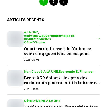
1
2
ARTICLES RÉCENTS
À LA UNE
Activites Gouvernementales Et
Institutionnelles
Côte D’ivoire
Ouattara s’adresse à la Nation ce
soir : cinq questions en suspens
2026-08-06
Non Classé
À LA UNE
Economie Et Finance
Brent à 79 dollars : les prix des
carburants pourraient-ils baisser en
septembre ?
2026-08-05
Côte D’ivoire
À LA UNE
7 août à Yopougon : l’opposition face