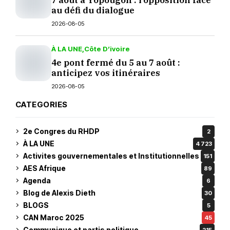
au défi du dialogue
2026-08-05
À LA UNE
Côte D’ivoire
4e pont fermé du 5 au 7 août :
anticipez vos itinéraires
2026-08-05
CATEGORIES
2e Congres du RHDP
2
À LA UNE
4 723
Activites gouvernementales et Institutionnelles
151
AES Afrique
89
Agenda
6
Blog de Alexis Dieth
30
BLOGS
5
CAN Maroc 2025
45
Communique et partis politique
215