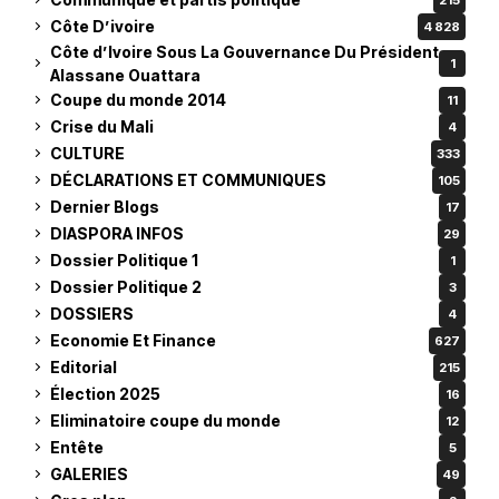
Côte D’ivoire
4 828
Côte d’Ivoire Sous La Gouvernance Du Président
1
Alassane Ouattara
Coupe du monde 2014
11
Crise du Mali
4
CULTURE
333
DÉCLARATIONS ET COMMUNIQUES
105
Dernier Blogs
17
DIASPORA INFOS
29
Dossier Politique 1
1
Dossier Politique 2
3
DOSSIERS
4
Economie Et Finance
627
Editorial
215
Élection 2025
16
Eliminatoire coupe du monde
12
Entête
5
GALERIES
49