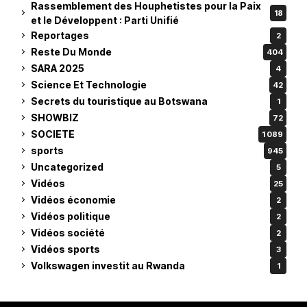
Rassemblement des Houphetistes pour la Paix
18
et le Développent : Parti Unifié
Reportages
2
Reste Du Monde
404
SARA 2025
4
Science Et Technologie
42
Secrets du touristique au Botswana
1
SHOWBIZ
72
SOCIETE
1 089
sports
945
Uncategorized
5
Vidéos
25
Vidéos économie
2
Vidéos politique
2
Vidéos société
2
Vidéos sports
3
Volkswagen investit au Rwanda
1