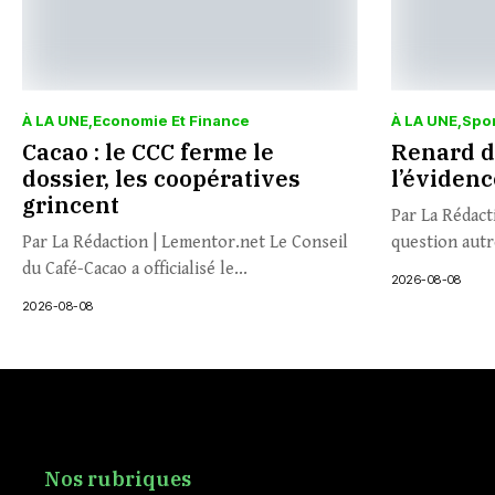
À LA UNE
Economie Et Finance
À LA UNE
Spo
Cacao : le CCC ferme le
Renard d
dossier, les coopératives
l’évidenc
grincent
Par La Rédact
Par La Rédaction | Lementor.net Le Conseil
question autr
du Café-Cacao a officialisé le...
2026-08-08
2026-08-08
Nos rubriques