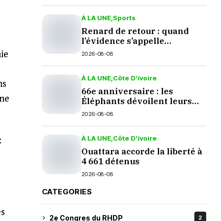
À LA UNE
Sports
Renard de retour : quand
l’évidence s’appelle
palmarès
ie
2026-08-08
À LA UNE
Côte D’ivoire
ns
66e anniversaire : les
une
Éléphants dévoilent leurs
nouveaux crocs à Yopougon
2026-08-08
À LA UNE
Côte D’ivoire
:
Ouattara accorde la liberté à
4 661 détenus
2026-08-08
CATEGORIES
es
2e Congres du RHDP
2