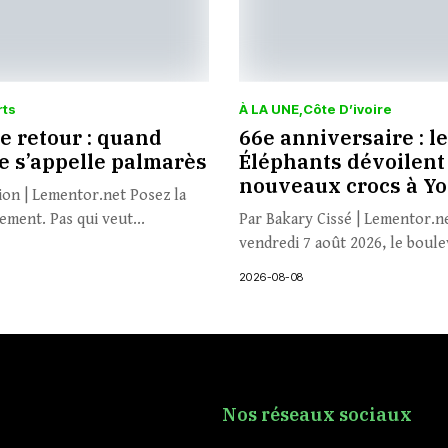
rts
À LA UNE
Côte D’ivoire
e retour : quand
66e anniversaire : l
e s’appelle palmarès
Éléphants dévoilent
nouveaux crocs à Y
ion | Lementor.net Posez la
ement. Pas qui veut...
Par Bakary Cissé | Lementor.n
vendredi 7 août 2026, le boulev
2026-08-08
Nos réseaux sociaux