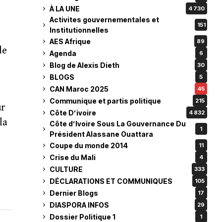
À LA UNE
4 730
Activites gouvernementales et
151
Institutionnelles
AES Afrique
89
de
Agenda
6
Blog de Alexis Dieth
30
BLOGS
5
CAN Maroc 2025
45
Communique et partis politique
215
ur
Côte D’ivoire
4 832
la
Côte d’Ivoire Sous La Gouvernance Du
1
Président Alassane Ouattara
Coupe du monde 2014
11
Crise du Mali
4
CULTURE
333
DÉCLARATIONS ET COMMUNIQUES
105
Dernier Blogs
17
DIASPORA INFOS
29
Dossier Politique 1
1