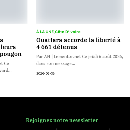
À LA UNE
Côte D’ivoire
es
Ouattara accorde la liberté à
 leurs
4 661 détenus
opougon
Par AN | Lementor.net Ce jeudi 6 août 2026,
et Ce
dans son message...
ard...
2026-08-08
Rejoignez notre newsletter