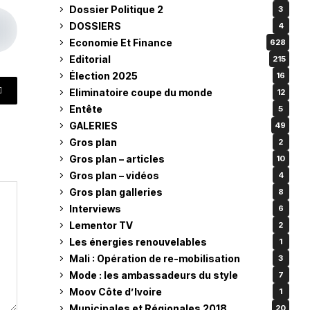
Dossier Politique 2
3
DOSSIERS
4
Economie Et Finance
628
Editorial
215
Élection 2025
16
Eliminatoire coupe du monde
12
Entête
5
GALERIES
49
Gros plan
2
Gros plan – articles
10
Gros plan – vidéos
4
Gros plan galleries
8
Interviews
6
Lementor TV
2
Les énergies renouvelables
1
Mali : Opération de re-mobilisation
3
Mode : les ambassadeurs du style
7
Moov Côte d’Ivoire
1
Municipales et Régionales 2018
20