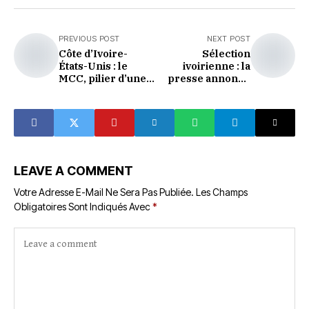
PREVIOUS POST
NEXT POST
Côte d’Ivoire-
Sélection
États-Unis : le
ivoirienne : la
MCC, pilier d’une
presse annonce
alliance
une journée sous
stratégique qui
haute tension
change le visage
d’Abidjan
LEAVE A COMMENT
Votre Adresse E-Mail Ne Sera Pas Publiée.
Les Champs
Obligatoires Sont Indiqués Avec
*