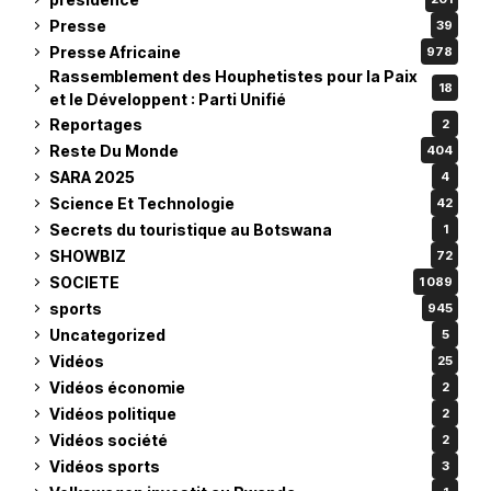
Presse
39
Presse Africaine
978
Rassemblement des Houphetistes pour la Paix
18
et le Développent : Parti Unifié
Reportages
2
Reste Du Monde
404
SARA 2025
4
Science Et Technologie
42
Secrets du touristique au Botswana
1
SHOWBIZ
72
SOCIETE
1 089
sports
945
Uncategorized
5
Vidéos
25
Vidéos économie
2
Vidéos politique
2
Vidéos société
2
Vidéos sports
3