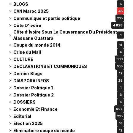
BLOGS
5
CAN Maroc 2025
45
Communique et partis politique
215
Côte D’ivoire
4 828
Côte d’Ivoire Sous La Gouvernance Du Président
1
Alassane Ouattara
Coupe du monde 2014
11
Crise du Mali
4
CULTURE
333
DÉCLARATIONS ET COMMUNIQUES
105
Dernier Blogs
17
DIASPORA INFOS
29
Dossier Politique 1
1
Dossier Politique 2
3
DOSSIERS
4
Economie Et Finance
627
Editorial
215
Élection 2025
16
Eliminatoire coupe du monde
12