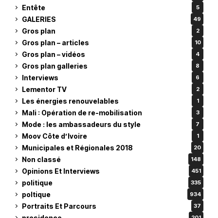
Entête
5
GALERIES
49
Gros plan
2
Gros plan – articles
10
Gros plan – vidéos
4
Gros plan galleries
8
Interviews
6
Lementor TV
2
Les énergies renouvelables
1
Mali : Opération de re-mobilisation
3
Mode : les ambassadeurs du style
7
Moov Côte d’Ivoire
1
Municipales et Régionales 2018
20
Non classé
148
Opinions Et Interviews
451
politique
335
poltique
934
Portraits Et Parcours
37
presidence
201