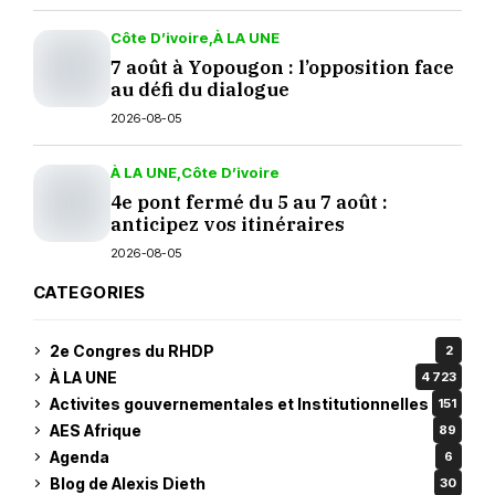
Côte D’ivoire
À LA UNE
7 août à Yopougon : l’opposition face
au défi du dialogue
2026-08-05
À LA UNE
Côte D’ivoire
4e pont fermé du 5 au 7 août :
anticipez vos itinéraires
2026-08-05
CATEGORIES
2e Congres du RHDP
2
À LA UNE
4 723
Activites gouvernementales et Institutionnelles
151
AES Afrique
89
Agenda
6
Blog de Alexis Dieth
30