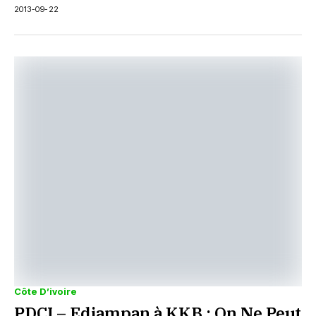
2013-09-22
Côte D’ivoire
PDCI – Edjampan à KKB : On Ne Peut