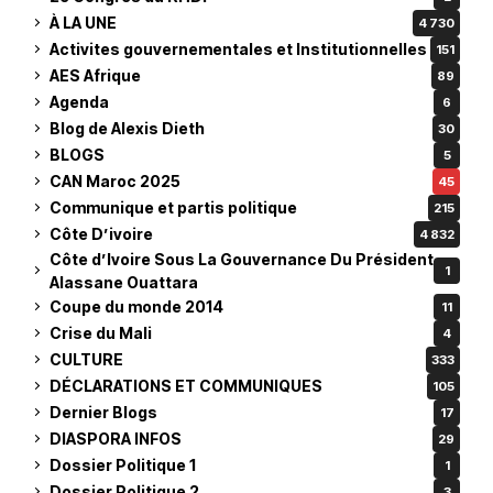
À LA UNE
4 730
Activites gouvernementales et Institutionnelles
151
AES Afrique
89
Agenda
6
Blog de Alexis Dieth
30
BLOGS
5
CAN Maroc 2025
45
Communique et partis politique
215
Côte D’ivoire
4 832
Côte d’Ivoire Sous La Gouvernance Du Président
1
Alassane Ouattara
Coupe du monde 2014
11
Crise du Mali
4
CULTURE
333
DÉCLARATIONS ET COMMUNIQUES
105
Dernier Blogs
17
DIASPORA INFOS
29
Dossier Politique 1
1
Dossier Politique 2
3