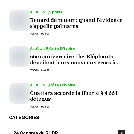
À LA UNE
Sports
Renard de retour : quand l’évidence
s’appelle palmarès
2026-08-08
À LA UNE
Côte D’ivoire
66e anniversaire : les Éléphants
dévoilent leurs nouveaux crocs à
Yopougon
2026-08-08
À LA UNE
Côte D’ivoire
Ouattara accorde la liberté à 4 661
détenus
2026-08-08
CATEGORIES
2e Congres du RHDP
2