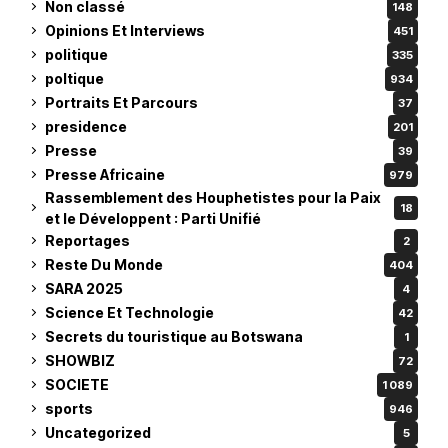
Non classé
148
Opinions Et Interviews
451
politique
335
poltique
934
Portraits Et Parcours
37
presidence
201
Presse
39
Presse Africaine
979
Rassemblement des Houphetistes pour la Paix
18
et le Développent : Parti Unifié
Reportages
2
Reste Du Monde
404
SARA 2025
4
Science Et Technologie
42
Secrets du touristique au Botswana
1
SHOWBIZ
72
SOCIETE
1 089
sports
946
Uncategorized
5