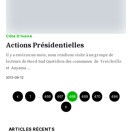
Côte D’ivoire
Actions Présidentielles
Il y a environ un mois, nous rendions visite à un groupe de
lecteurs de Nord-Sud Quotidien des communes de Treichville
et Anyama. ...
2013-09-12
1
…
466
467
468
469
470
…
484
ARTICLES RÉCENTS