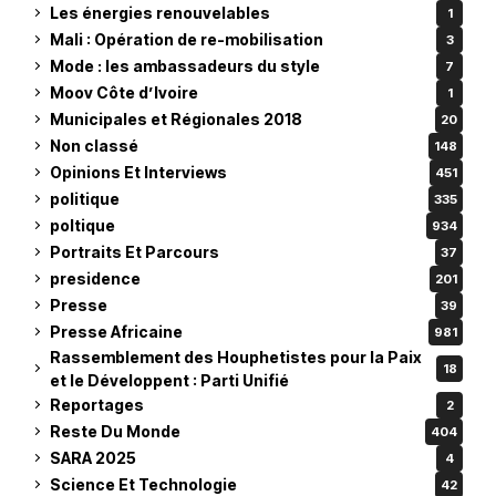
Les énergies renouvelables
1
Mali : Opération de re-mobilisation
3
Mode : les ambassadeurs du style
7
Moov Côte d’Ivoire
1
Municipales et Régionales 2018
20
Non classé
148
Opinions Et Interviews
451
politique
335
poltique
934
Portraits Et Parcours
37
presidence
201
Presse
39
Presse Africaine
981
Rassemblement des Houphetistes pour la Paix
18
et le Développent : Parti Unifié
Reportages
2
Reste Du Monde
404
SARA 2025
4
Science Et Technologie
42