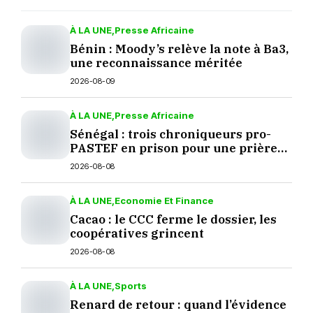
À LA UNE
Presse Africaine
Bénin : Moody’s relève la note à Ba3,
une reconnaissance méritée
2026-08-09
À LA UNE
Presse Africaine
Sénégal : trois chroniqueurs pro-
PASTEF en prison pour une prière
sur TikTok
2026-08-08
À LA UNE
Economie Et Finance
Cacao : le CCC ferme le dossier, les
coopératives grincent
2026-08-08
À LA UNE
Sports
Renard de retour : quand l’évidence