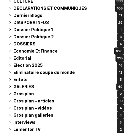
CULTURE
333
DÉCLARATIONS ET COMMUNIQUES
105
Dernier Blogs
17
DIASPORA INFOS
29
Dossier Politique 1
1
Dossier Politique 2
3
DOSSIERS
4
Economie Et Finance
628
Editorial
215
Élection 2025
16
Eliminatoire coupe du monde
12
Entête
5
GALERIES
49
Gros plan
2
Gros plan – articles
10
Gros plan – vidéos
4
Gros plan galleries
8
Interviews
6
Lementor TV
2