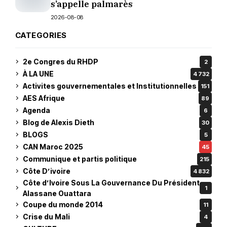
s’appelle palmarès
2026-08-08
CATEGORIES
2e Congres du RHDP
2
À LA UNE
4 732
Activites gouvernementales et Institutionnelles
151
AES Afrique
89
Agenda
6
Blog de Alexis Dieth
30
BLOGS
5
CAN Maroc 2025
45
Communique et partis politique
215
Côte D’ivoire
4 832
Côte d’Ivoire Sous La Gouvernance Du Président
1
Alassane Ouattara
Coupe du monde 2014
11
Crise du Mali
4