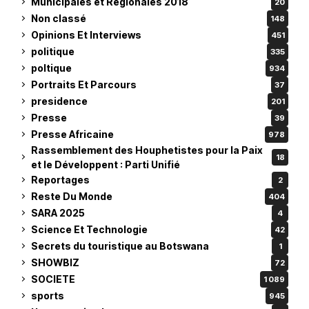
Municipales et Régionales 2018
20
Non classé
148
Opinions Et Interviews
451
politique
335
poltique
934
Portraits Et Parcours
37
presidence
201
Presse
39
Presse Africaine
978
Rassemblement des Houphetistes pour la Paix
18
et le Développent : Parti Unifié
Reportages
2
Reste Du Monde
404
SARA 2025
4
Science Et Technologie
42
Secrets du touristique au Botswana
1
SHOWBIZ
72
SOCIETE
1 089
sports
945