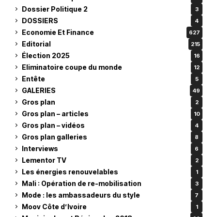
Dossier Politique 2
3
DOSSIERS
4
Economie Et Finance
627
Editorial
215
Élection 2025
16
Eliminatoire coupe du monde
12
Entête
5
GALERIES
49
Gros plan
2
Gros plan – articles
10
Gros plan – vidéos
4
Gros plan galleries
8
Interviews
6
Lementor TV
2
Les énergies renouvelables
1
Mali : Opération de re-mobilisation
3
Mode : les ambassadeurs du style
7
Moov Côte d’Ivoire
1