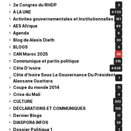
2e Congres du RHDP
2
À LA UNE
4 723
Activites gouvernementales et Institutionnelles
151
AES Afrique
89
Agenda
6
Blog de Alexis Dieth
30
BLOGS
5
CAN Maroc 2025
45
Communique et partis politique
215
Côte D’ivoire
4 828
Côte d’Ivoire Sous La Gouvernance Du Président
1
Alassane Ouattara
Coupe du monde 2014
11
Crise du Mali
4
CULTURE
333
DÉCLARATIONS ET COMMUNIQUES
105
Dernier Blogs
17
DIASPORA INFOS
29
Dossier Politique 1
1