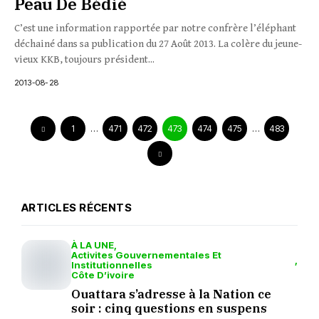
Peau De Bédié
C’est une information rapportée par notre confrère l’éléphant
déchainé dans sa publication du 27 Août 2013. La colère du jeune-
vieux KKB, toujours président...
2013-08-28
1
…
471
472
473
474
475
…
483
ARTICLES RÉCENTS
À LA UNE
Activites Gouvernementales Et
Institutionnelles
Côte D’ivoire
Ouattara s’adresse à la Nation ce
soir : cinq questions en suspens