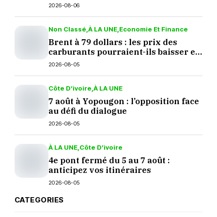
2026-08-06
Non Classé
À LA UNE
Economie Et Finance
Brent à 79 dollars : les prix des
carburants pourraient-ils baisser en
septembre ?
2026-08-05
Côte D’ivoire
À LA UNE
7 août à Yopougon : l’opposition face
au défi du dialogue
2026-08-05
À LA UNE
Côte D’ivoire
4e pont fermé du 5 au 7 août :
anticipez vos itinéraires
2026-08-05
CATEGORIES