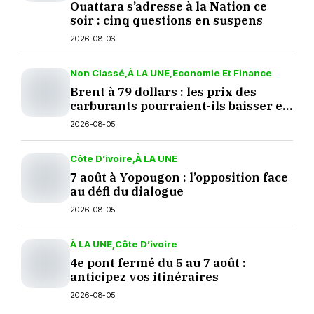
Ouattara s’adresse à la Nation ce
soir : cinq questions en suspens
2026-08-06
Non Classé
À LA UNE
Economie Et Finance
Brent à 79 dollars : les prix des
carburants pourraient-ils baisser en
septembre ?
2026-08-05
Côte D’ivoire
À LA UNE
7 août à Yopougon : l’opposition face
au défi du dialogue
2026-08-05
À LA UNE
Côte D’ivoire
4e pont fermé du 5 au 7 août :
anticipez vos itinéraires
2026-08-05