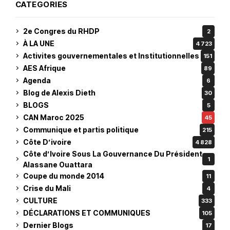
CATEGORIES
2e Congres du RHDP
2
À LA UNE
4 723
Activites gouvernementales et Institutionnelles
151
AES Afrique
89
Agenda
6
Blog de Alexis Dieth
30
BLOGS
5
CAN Maroc 2025
45
Communique et partis politique
215
Côte D’ivoire
4 828
Côte d’Ivoire Sous La Gouvernance Du Président
1
Alassane Ouattara
Coupe du monde 2014
11
Crise du Mali
4
CULTURE
333
DÉCLARATIONS ET COMMUNIQUES
105
Dernier Blogs
17