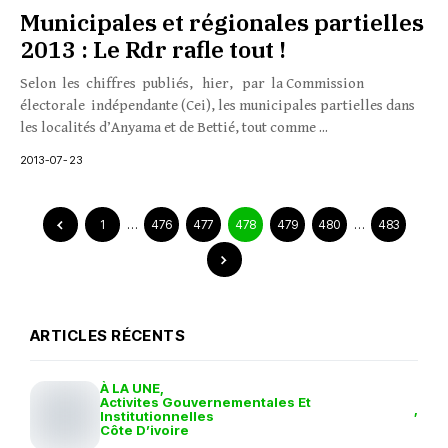
Municipales et régionales partielles
2013 : Le Rdr rafle tout !
Selon les chiffres publiés, hier, par la Commission
électorale indépendante (Cei), les municipales partielles dans
les localités d’Anyama et de Bettié, tout comme ...
2013-07-23
1
…
476
477
478
479
480
…
483
ARTICLES RÉCENTS
À LA UNE
Activites Gouvernementales Et
Institutionnelles
Côte D’ivoire