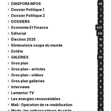
DIASPORA INFOS
29
Dossier Politique 1
1
Dossier Politique 2
3
DOSSIERS
4
Economie Et Finance
627
Editorial
215
Élection 2025
16
Eliminatoire coupe du monde
12
Entête
5
GALERIES
49
Gros plan
2
Gros plan – articles
10
Gros plan – vidéos
4
Gros plan galleries
8
Interviews
6
Lementor TV
2
Les énergies renouvelables
1
Mali : Opération de re-mobilisation
3
Mode : les ambassadeurs du style
7