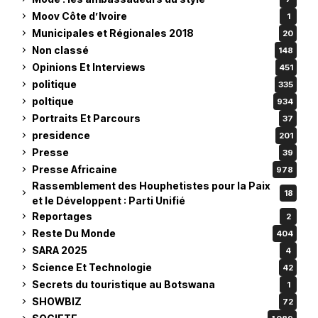
Moov Côte d’Ivoire
1
Municipales et Régionales 2018
20
Non classé
148
Opinions Et Interviews
451
politique
335
poltique
934
Portraits Et Parcours
37
presidence
201
Presse
39
Presse Africaine
978
Rassemblement des Houphetistes pour la Paix
18
et le Développent : Parti Unifié
Reportages
2
Reste Du Monde
404
SARA 2025
4
Science Et Technologie
42
Secrets du touristique au Botswana
1
SHOWBIZ
72