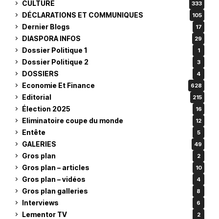
CULTURE
333
DÉCLARATIONS ET COMMUNIQUES
105
Dernier Blogs
17
DIASPORA INFOS
29
Dossier Politique 1
1
Dossier Politique 2
3
DOSSIERS
4
Economie Et Finance
628
Editorial
215
Élection 2025
16
Eliminatoire coupe du monde
12
Entête
5
GALERIES
49
Gros plan
2
Gros plan – articles
10
Gros plan – vidéos
4
Gros plan galleries
8
Interviews
6
Lementor TV
2