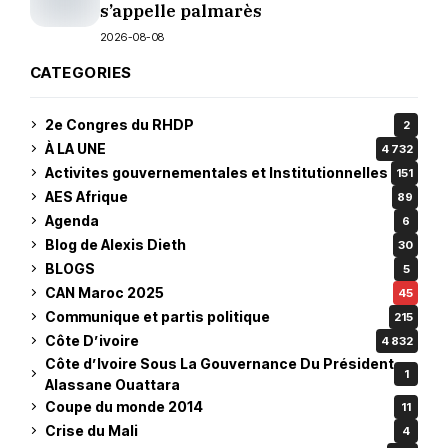
s’appelle palmarès
2026-08-08
CATEGORIES
2e Congres du RHDP
2
À LA UNE
4 732
Activites gouvernementales et Institutionnelles
151
AES Afrique
89
Agenda
6
Blog de Alexis Dieth
30
BLOGS
5
CAN Maroc 2025
45
Communique et partis politique
215
Côte D’ivoire
4 832
Côte d’Ivoire Sous La Gouvernance Du Président
1
Alassane Ouattara
Coupe du monde 2014
11
Crise du Mali
4