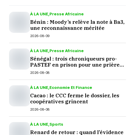
À LA UNE
Presse Africaine
Bénin : Moody’s relève la note à Ba3,
une reconnaissance méritée
2026-08-09
À LA UNE
Presse Africaine
Sénégal : trois chroniqueurs pro-
PASTEF en prison pour une prière
sur TikTok
2026-08-08
À LA UNE
Economie Et Finance
Cacao : le CCC ferme le dossier, les
coopératives grincent
2026-08-08
À LA UNE
Sports
Renard de retour : quand l’évidence