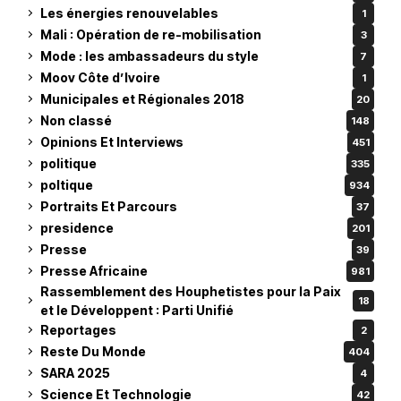
Les énergies renouvelables
1
Mali : Opération de re-mobilisation
3
Mode : les ambassadeurs du style
7
Moov Côte d’Ivoire
1
Municipales et Régionales 2018
20
Non classé
148
Opinions Et Interviews
451
politique
335
poltique
934
Portraits Et Parcours
37
presidence
201
Presse
39
Presse Africaine
981
Rassemblement des Houphetistes pour la Paix
18
et le Développent : Parti Unifié
Reportages
2
Reste Du Monde
404
SARA 2025
4
Science Et Technologie
42