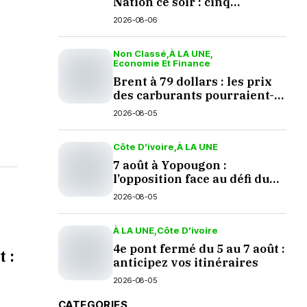
Nation ce soir : cinq
questions en suspens
2026-08-06
Non Classé
À LA UNE
Economie Et Finance
Brent à 79 dollars : les prix
des carburants pourraient-
ils baisser en septembre ?
2026-08-05
Côte D’ivoire
À LA UNE
7 août à Yopougon :
l’opposition face au défi du
dialogue
2026-08-05
À LA UNE
Côte D’ivoire
4e pont fermé du 5 au 7 août :
t :
anticipez vos itinéraires
2026-08-05
CATEGORIES