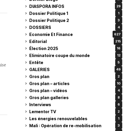
DIASPORA INFOS
29
Dossier Politique 1
1
Dossier Politique 2
3
DOSSIERS
4
Economie Et Finance
627
Editorial
215
Élection 2025
16
Eliminatoire coupe du monde
12
Entête
5
mise
GALERIES
49
Gros plan
2
Gros plan – articles
10
Gros plan – vidéos
4
Gros plan galleries
8
Interviews
6
Lementor TV
2
Les énergies renouvelables
1
Mali : Opération de re-mobilisation
3