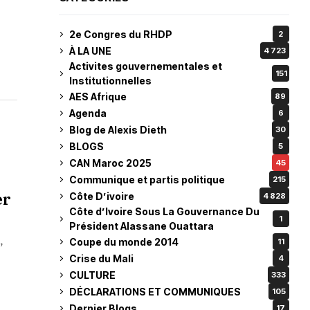
2e Congres du RHDP
2
À LA UNE
4 723
Activites gouvernementales et
151
Institutionnelles
AES Afrique
89
Agenda
6
Blog de Alexis Dieth
30
BLOGS
5
CAN Maroc 2025
45
Communique et partis politique
215
er
Côte D’ivoire
4 828
Côte d’Ivoire Sous La Gouvernance Du
1
Président Alassane Ouattara
,
Coupe du monde 2014
11
Crise du Mali
4
CULTURE
333
DÉCLARATIONS ET COMMUNIQUES
105
Dernier Blogs
17