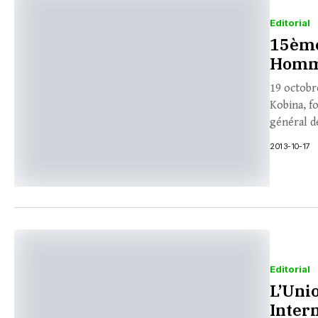
Editorial
15ème
Homma
19 octobr
Kobina, f
général de
2013-10-17
Editorial
L’Uni
Inter