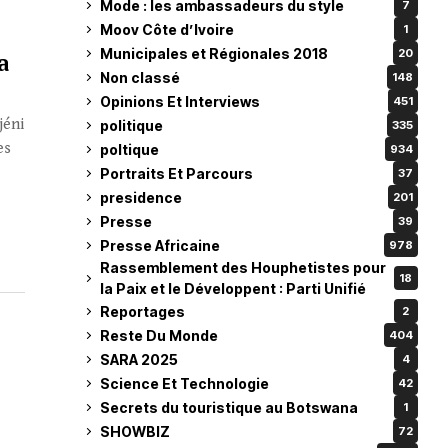
Mode : les ambassadeurs du style
7
Moov Côte d’Ivoire
1
Municipales et Régionales 2018
20
a
Non classé
148
Opinions Et Interviews
451
jéni
politique
335
es
poltique
934
Portraits Et Parcours
37
presidence
201
Presse
39
Presse Africaine
978
Rassemblement des Houphetistes pour
18
la Paix et le Développent : Parti Unifié
Reportages
2
Reste Du Monde
404
SARA 2025
4
Science Et Technologie
42
Secrets du touristique au Botswana
1
SHOWBIZ
72