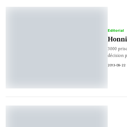
Editorial
Honni
3000 priso
décision p
2013-09-22