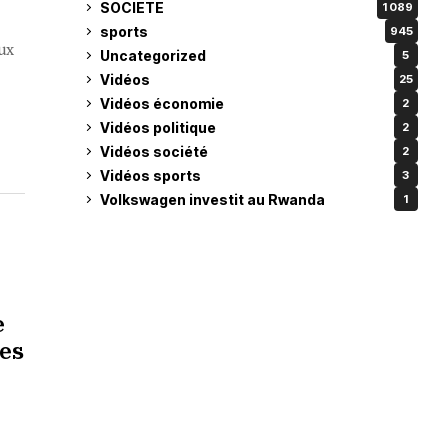
SOCIETE
1 089
sports
945
eux
Uncategorized
5
Vidéos
25
Vidéos économie
2
Vidéos politique
2
Vidéos société
2
Vidéos sports
3
Volkswagen investit au Rwanda
1
e
res