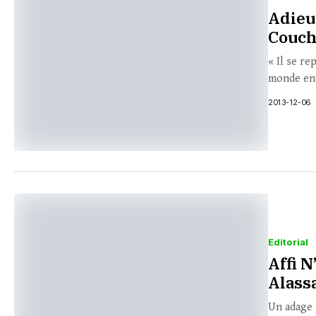
Adieu
Couch
« Il se re
monde ent
2013-12-06
Editorial
Affi N
Alass
Un adage p