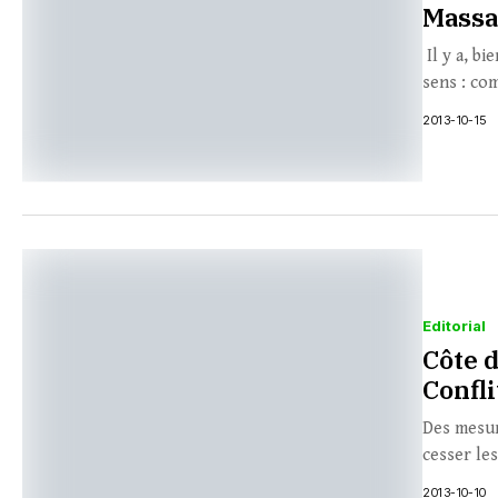
Massa
Il y a, bi
sens : co
2013-10-15
Editorial
Côte 
Confl
Des mesur
cesser le
2013-10-10