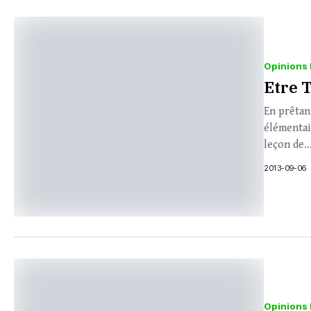
Opinions 
Etre 
En prêtan
élémentai
leçon de..
2013-09-06
Opinions 