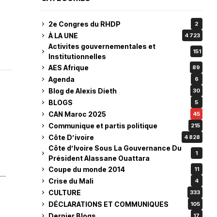
2e Congres du RHDP
2
À LA UNE
4 723
Activites gouvernementales et
151
Institutionnelles
AES Afrique
89
Agenda
6
Blog de Alexis Dieth
30
BLOGS
5
CAN Maroc 2025
45
Communique et partis politique
215
Côte D’ivoire
4 828
Côte d’Ivoire Sous La Gouvernance Du
1
Président Alassane Ouattara
Coupe du monde 2014
11
..
Crise du Mali
4
CULTURE
333
DÉCLARATIONS ET COMMUNIQUES
105
Dernier Blogs
17