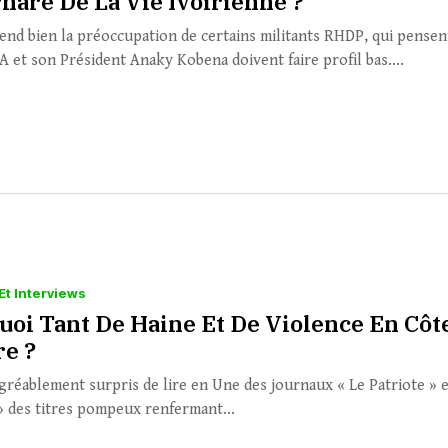
hare De La Vie Ivoirienne ?
nd bien la préoccupation de certains militants RHDP, qui pensen
A et son Président Anaky Kobena doivent faire profil bas....
Et Interviews
uoi Tant De Haine Et De Violence En Côt
re ?
agréablement surpris de lire en Une des journaux « Le Patriote » e
 » des titres pompeux renfermant...