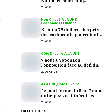
Nation ce soir : cinq
questions en suspens
2026-08-06
s
Non Classé
À LA UNE
Economie Et Finance
Brent à 79 dollars : les prix
des carburants pourraient-
ils baisser en septembre ?
2026-08-05
Côte D’ivoire
À LA UNE
7 août à Yopougon :
l’opposition face au défi du
dialogue
2026-08-05
À LA UNE
Côte D’ivoire
4e pont fermé du 5 au 7 août :
anticipez vos itinéraires
2026-08-05
ur
CATEGORIES