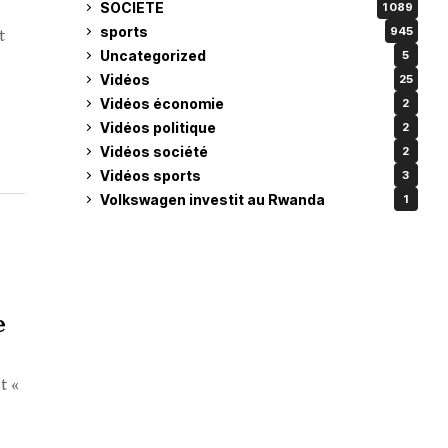
SOCIETE
1 089
sports
945
t
Uncategorized
5
Vidéos
25
Vidéos économie
2
Vidéos politique
2
Vidéos société
2
Vidéos sports
3
Volkswagen investit au Rwanda
1
e
t «