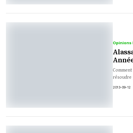
Opinions 
Alass
Anné
Comment ba
résoudre 
2013-09-12