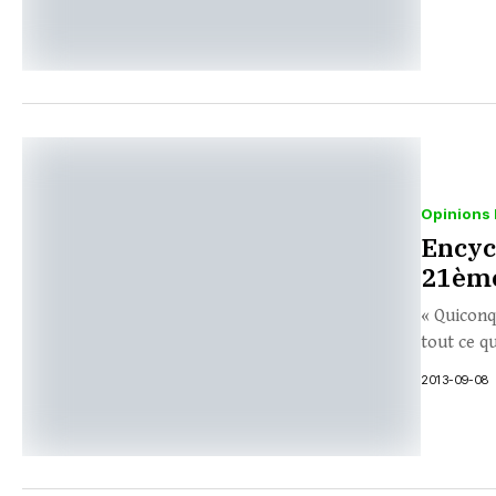
Opinions 
Encyc
21ème
« Quiconq
tout ce qu’
2013-09-08