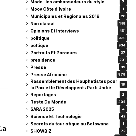
Mode : les ambassadeurs du style
7
Moov Côte d’Ivoire
1
Municipales et Régionales 2018
20
Non classé
148
Opinions Et Interviews
451
politique
335
poltique
934
Portraits Et Parcours
37
presidence
201
Presse
39
Presse Africaine
978
Rassemblement des Houphetistes pour
18
la Paix et le Développent : Parti Unifié
Reportages
2
Reste Du Monde
404
SARA 2025
4
Science Et Technologie
42
Secrets du touristique au Botswana
1
La
SHOWBIZ
72