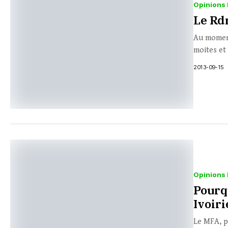
Opinions 
Le Rd
Au moment
moites et 
2013-09-15
Opinions 
Pourq
Ivoiri
Le MFA, p