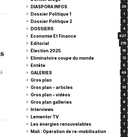
DIASPORA INFOS
29
Dossier Politique 1
1
Dossier Politique 2
3
DOSSIERS
4
Economie Et Finance
627
Editorial
215
Élection 2025
16
es
Eliminatoire coupe du monde
12
Entête
5
 à
GALERIES
49
Gros plan
2
Gros plan – articles
10
Gros plan – vidéos
4
Gros plan galleries
8
Interviews
6
Lementor TV
2
Les énergies renouvelables
1
Mali : Opération de re-mobilisation
3