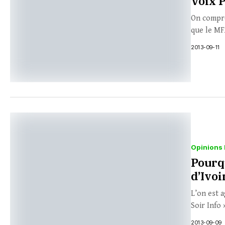
Voix P
On compre
que le MF
2013-09-11
Opinions 
Pourq
d’Ivoi
L’on est 
Soir Info
2013-09-09