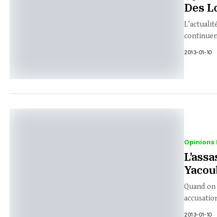
Des L
L’actuali
continuent
2013-01-10
Opinions 
L’assa
Yacou
Quand on 
accusatio
2013-01-10