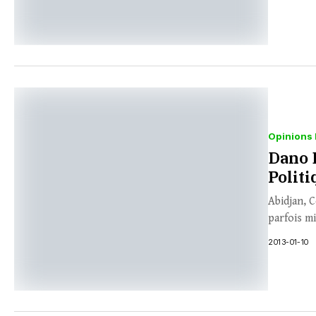
Opinions 
Dano 
Politi
Abidjan, C
parfois mi
2013-01-10