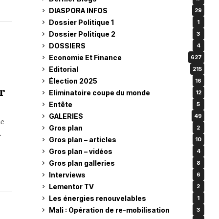
DIASPORA INFOS
29
Dossier Politique 1
1
Dossier Politique 2
3
DOSSIERS
4
Economie Et Finance
627
Editorial
215
Élection 2025
16
r
Eliminatoire coupe du monde
12
Entête
5
GALERIES
49
ne
Gros plan
2
.
Gros plan – articles
10
Gros plan – vidéos
4
Gros plan galleries
8
Interviews
6
Lementor TV
2
Les énergies renouvelables
1
Mali : Opération de re-mobilisation
3