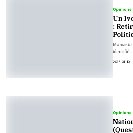
Opinions 
Un Iv
: Reti
Politi
Monsieur L
identifiés
2013-01-10
Opinions 
Nation
(Quest