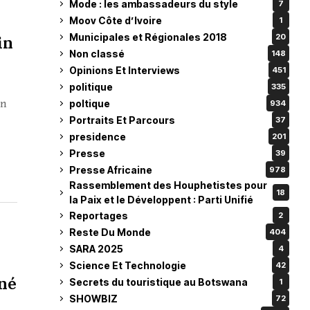
Mode : les ambassadeurs du style
7
Moov Côte d’Ivoire
1
Municipales et Régionales 2018
in
20
Non classé
148
Opinions Et Interviews
451
politique
335
poltique
on
934
Portraits Et Parcours
37
presidence
201
Presse
39
Presse Africaine
978
Rassemblement des Houphetistes pour
18
la Paix et le Développent : Parti Unifié
Reportages
2
Reste Du Monde
404
SARA 2025
4
Science Et Technologie
42
oné
Secrets du touristique au Botswana
1
SHOWBIZ
72