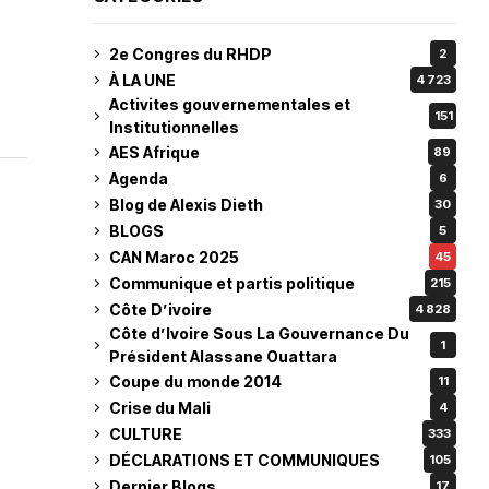
2e Congres du RHDP
2
À LA UNE
4 723
Activites gouvernementales et
151
Institutionnelles
AES Afrique
89
Agenda
6
Blog de Alexis Dieth
30
BLOGS
5
CAN Maroc 2025
45
Communique et partis politique
215
Côte D’ivoire
4 828
Côte d’Ivoire Sous La Gouvernance Du
1
Président Alassane Ouattara
Coupe du monde 2014
11
Crise du Mali
4
CULTURE
333
DÉCLARATIONS ET COMMUNIQUES
105
Dernier Blogs
17