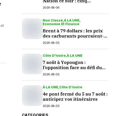
Nation ce soir : cinq
e
questions en suspens
2026-08-06
Non Classé
À LA UNE
Economie Et Finance
est
Brent à 79 dollars : les prix
des carburants pourraient-
ils baisser en septembre ?
2026-08-05
Côte D’ivoire
À LA UNE
7 août à Yopougon :
l’opposition face au défi du
dialogue
2026-08-05
À LA UNE
Côte D’ivoire
4e pont fermé du 5 au 7 août :
anticipez vos itinéraires
2026-08-05
CATEGORIES