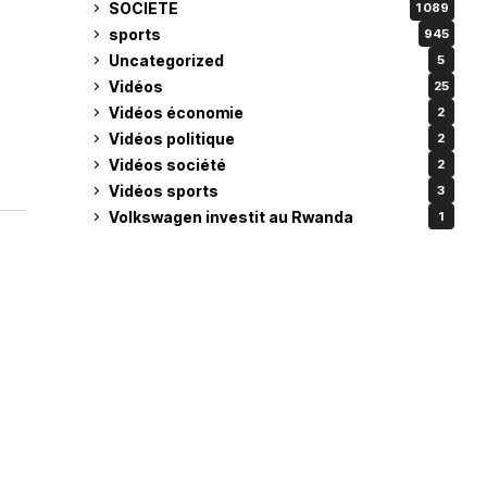
SOCIETE
1 089
sports
945
Uncategorized
5
Vidéos
25
Vidéos économie
2
Vidéos politique
2
Vidéos société
2
Vidéos sports
3
Volkswagen investit au Rwanda
1