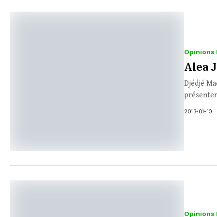
Opinions 
Alea 
Djédjé Ma
présenter
2013-01-10
Opinions 