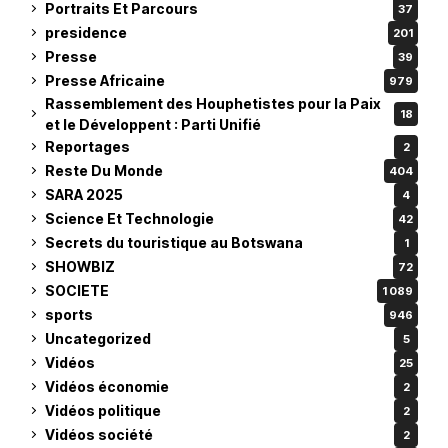
Portraits Et Parcours
37
presidence
201
Presse
39
Presse Africaine
979
Rassemblement des Houphetistes pour la Paix
18
et le Développent : Parti Unifié
Reportages
2
Reste Du Monde
404
SARA 2025
4
Science Et Technologie
42
Secrets du touristique au Botswana
1
SHOWBIZ
72
SOCIETE
1 089
sports
946
Uncategorized
5
Vidéos
25
Vidéos économie
2
Vidéos politique
2
Vidéos société
2