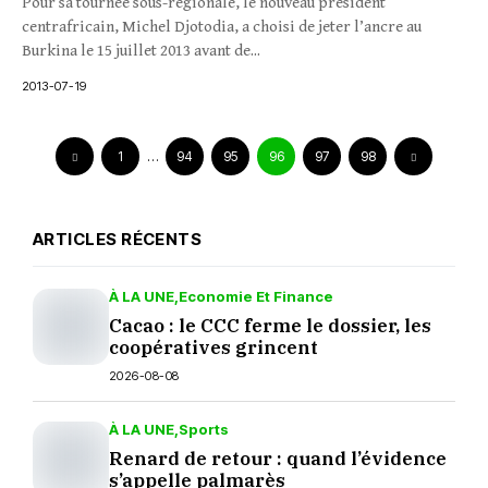
Pour sa tournée sous-régionale, le nouveau président
centrafricain, Michel Djotodia, a choisi de jeter l’ancre au
Burkina le 15 juillet 2013 avant de...
2013-07-19
1
…
94
95
96
97
98
ARTICLES RÉCENTS
À LA UNE
Economie Et Finance
Cacao : le CCC ferme le dossier, les
coopératives grincent
2026-08-08
À LA UNE
Sports
Renard de retour : quand l’évidence
s’appelle palmarès