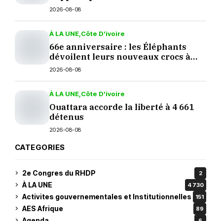
2026-08-08
À LA UNE
Côte D’ivoire
66e anniversaire : les Éléphants
dévoilent leurs nouveaux crocs à
Yopougon
2026-08-08
À LA UNE
Côte D’ivoire
Ouattara accorde la liberté à 4 661
détenus
2026-08-08
CATEGORIES
2e Congres du RHDP
2
À LA UNE
4 730
Activites gouvernementales et Institutionnelles
151
AES Afrique
89
Agenda
6