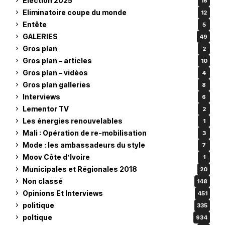
Élection 2025
16
Eliminatoire coupe du monde
12
Entête
5
GALERIES
49
Gros plan
2
Gros plan – articles
10
Gros plan – vidéos
4
Gros plan galleries
8
Interviews
6
Lementor TV
2
Les énergies renouvelables
1
Mali : Opération de re-mobilisation
3
Mode : les ambassadeurs du style
7
Moov Côte d’Ivoire
1
Municipales et Régionales 2018
20
Non classé
148
Opinions Et Interviews
451
politique
335
poltique
934