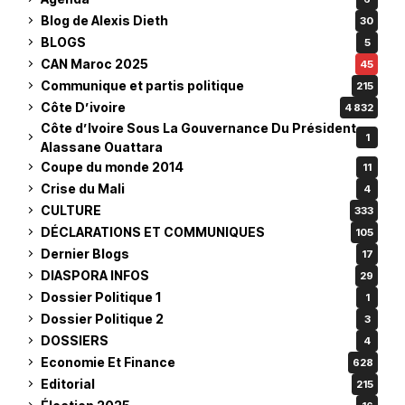
Blog de Alexis Dieth
30
BLOGS
5
CAN Maroc 2025
45
Communique et partis politique
215
Côte D’ivoire
4 832
Côte d’Ivoire Sous La Gouvernance Du Président
1
Alassane Ouattara
Coupe du monde 2014
11
Crise du Mali
4
CULTURE
333
DÉCLARATIONS ET COMMUNIQUES
105
Dernier Blogs
17
DIASPORA INFOS
29
Dossier Politique 1
1
Dossier Politique 2
3
DOSSIERS
4
Economie Et Finance
628
Editorial
215