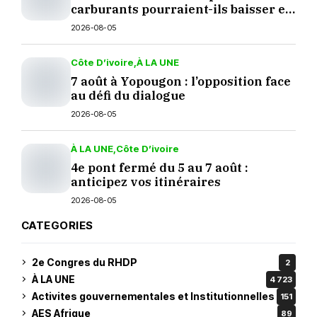
carburants pourraient-ils baisser en
septembre ?
2026-08-05
Côte D’ivoire
À LA UNE
7 août à Yopougon : l’opposition face
au défi du dialogue
2026-08-05
À LA UNE
Côte D’ivoire
4e pont fermé du 5 au 7 août :
anticipez vos itinéraires
2026-08-05
CATEGORIES
2e Congres du RHDP
2
À LA UNE
4 723
Activites gouvernementales et Institutionnelles
151
AES Afrique
89