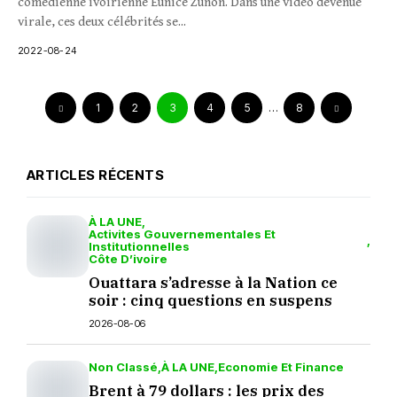
comedienne ivoirienne Eunice Zunon. Dans une vidéo devenue
virale, ces deux célébrités se...
2022-08-24
1
2
3
4
5
…
8
ARTICLES RÉCENTS
À LA UNE
Activites Gouvernementales Et
Institutionnelles
Côte D’ivoire
Ouattara s’adresse à la Nation ce
soir : cinq questions en suspens
2026-08-06
Non Classé
À LA UNE
Economie Et Finance
Brent à 79 dollars : les prix des