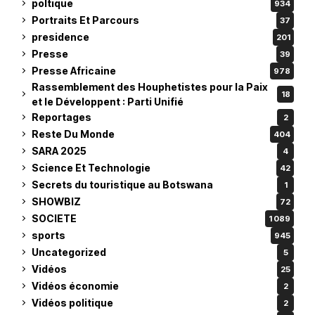
poltique
934
Portraits Et Parcours
37
presidence
201
Presse
39
Presse Africaine
978
Rassemblement des Houphetistes pour la Paix
18
et le Développent : Parti Unifié
Reportages
2
Reste Du Monde
404
SARA 2025
4
Science Et Technologie
42
Secrets du touristique au Botswana
1
SHOWBIZ
72
SOCIETE
1 089
sports
945
Uncategorized
5
Vidéos
25
Vidéos économie
2
Vidéos politique
2