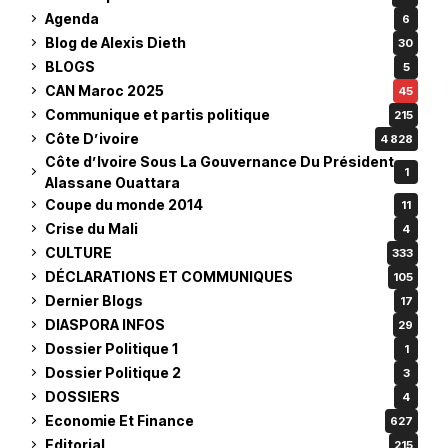
Agenda
6
Blog de Alexis Dieth
30
BLOGS
5
CAN Maroc 2025
45
Communique et partis politique
215
Côte D’ivoire
4 828
Côte d’Ivoire Sous La Gouvernance Du Président
1
Alassane Ouattara
Coupe du monde 2014
11
Crise du Mali
4
CULTURE
333
DÉCLARATIONS ET COMMUNIQUES
105
Dernier Blogs
17
DIASPORA INFOS
29
Dossier Politique 1
1
Dossier Politique 2
3
DOSSIERS
4
Economie Et Finance
627
Editorial
215