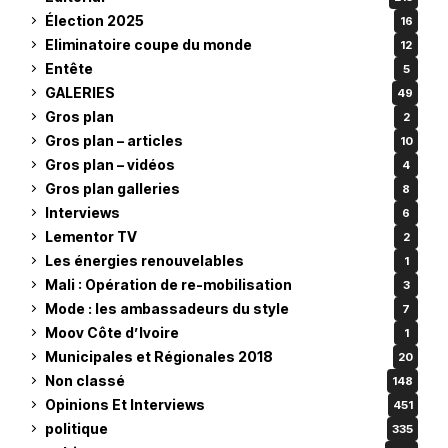
Élection 2025
16
Eliminatoire coupe du monde
12
Entête
5
GALERIES
49
Gros plan
2
Gros plan – articles
10
Gros plan – vidéos
4
Gros plan galleries
8
Interviews
6
Lementor TV
2
Les énergies renouvelables
1
Mali : Opération de re-mobilisation
3
Mode : les ambassadeurs du style
7
Moov Côte d’Ivoire
1
Municipales et Régionales 2018
20
Non classé
148
Opinions Et Interviews
451
politique
335