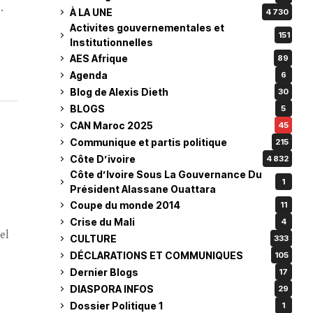
.
À LA UNE
4 730
Activites gouvernementales et
151
Institutionnelles
AES Afrique
89
Agenda
6
Blog de Alexis Dieth
30
BLOGS
5
CAN Maroc 2025
45
Communique et partis politique
215
Côte D’ivoire
4 832
Côte d’Ivoire Sous La Gouvernance Du
1
Président Alassane Ouattara
Coupe du monde 2014
11
Crise du Mali
4
el
CULTURE
333
DÉCLARATIONS ET COMMUNIQUES
105
Dernier Blogs
17
DIASPORA INFOS
29
Dossier Politique 1
1