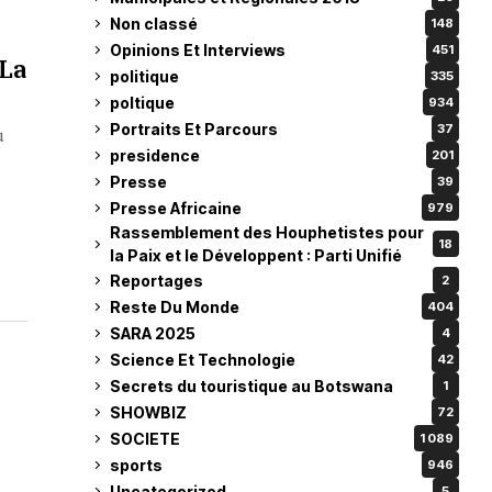
Non classé
148
Opinions Et Interviews
451
 La
politique
335
poltique
934
Portraits Et Parcours
37
u
presidence
201
Presse
39
Presse Africaine
979
Rassemblement des Houphetistes pour
18
la Paix et le Développent : Parti Unifié
Reportages
2
Reste Du Monde
404
SARA 2025
4
Science Et Technologie
42
Secrets du touristique au Botswana
1
SHOWBIZ
72
SOCIETE
1 089
sports
946
Uncategorized
5