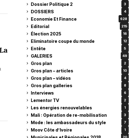
Dossier Politique 2
3
DOSSIERS
4
Economie Et Finance
628
Editorial
215
Élection 2025
16
Eliminatoire coupe du monde
12
 La
Entête
5
GALERIES
49
Gros plan
2
u
Gros plan – articles
10
Gros plan – vidéos
4
Gros plan galleries
8
Interviews
6
Lementor TV
2
Les énergies renouvelables
1
Mali : Opération de re-mobilisation
3
Mode : les ambassadeurs du style
7
Moov Côte d’Ivoire
1
Municipales et Régionales 2018
20