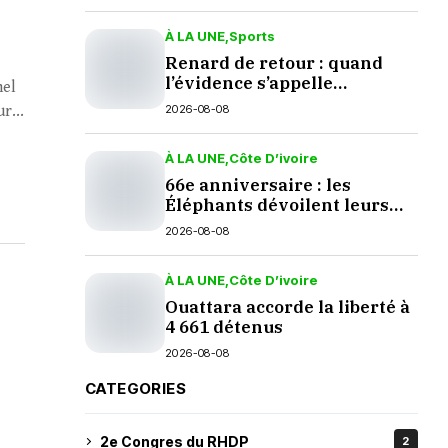
À LA UNE
Sports
Renard de retour : quand
l’évidence s’appelle
nel
palmarès
2026-08-08
r...
À LA UNE
Côte D’ivoire
66e anniversaire : les
Éléphants dévoilent leurs
nouveaux crocs à Yopougon
2026-08-08
À LA UNE
Côte D’ivoire
Ouattara accorde la liberté à
4 661 détenus
2026-08-08
CATEGORIES
2e Congres du RHDP
2