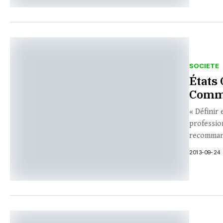
SOCIETE
États
Commu
« Définir
professio
recommand
2013-09-24