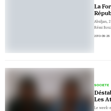
La Fo
Répub
Abidjan, 
Rémi Bouz
2013-09-26
SOCIETE
Déstab
Les A
Le week-e