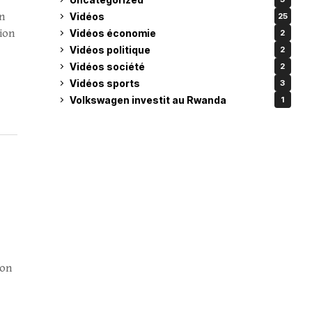
Vidéos
un
25
Vidéos économie
tion
2
Vidéos politique
2
Vidéos société
2
Vidéos sports
3
Volkswagen investit au Rwanda
1
ion