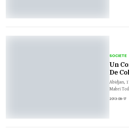
SOCIETE
Un Co
De Co
Abidjan, 
Mabri Toik
2013-09-17