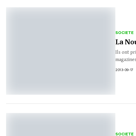
SOCIETE
La No
Ils ont pr
magazines 
2013-09-17
SOCIETE