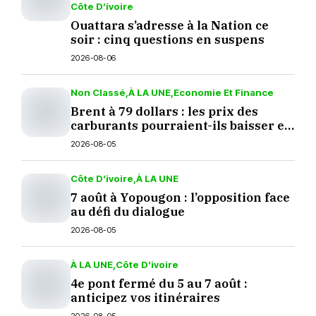
Côte D’ivoire
Ouattara s’adresse à la Nation ce
soir : cinq questions en suspens
2026-08-06
Non Classé
À LA UNE
Economie Et Finance
Brent à 79 dollars : les prix des
carburants pourraient-ils baisser en
septembre ?
2026-08-05
Côte D’ivoire
À LA UNE
7 août à Yopougon : l’opposition face
au défi du dialogue
2026-08-05
À LA UNE
Côte D’ivoire
4e pont fermé du 5 au 7 août :
anticipez vos itinéraires
2026-08-05