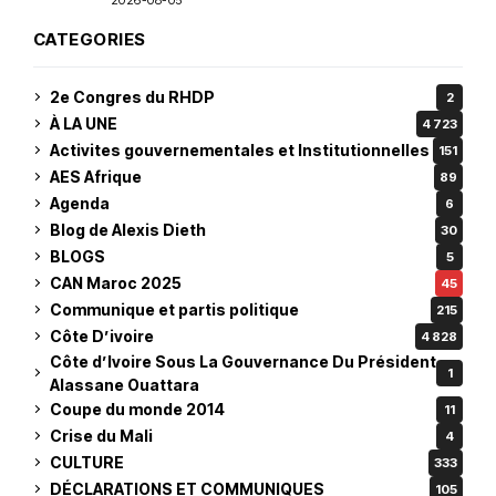
CATEGORIES
2e Congres du RHDP
2
À LA UNE
4 723
Activites gouvernementales et Institutionnelles
151
AES Afrique
89
Agenda
6
Blog de Alexis Dieth
30
BLOGS
5
CAN Maroc 2025
45
Communique et partis politique
215
Côte D’ivoire
4 828
Côte d’Ivoire Sous La Gouvernance Du Président
1
Alassane Ouattara
Coupe du monde 2014
11
Crise du Mali
4
CULTURE
333
DÉCLARATIONS ET COMMUNIQUES
105