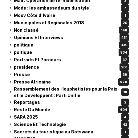
Mali : Opération de re-mobilisation
3
Mode : les ambassadeurs du style
7
Moov Côte d’Ivoire
1
Municipales et Régionales 2018
20
Non classé
148
Opinions Et Interviews
451
politique
335
poltique
934
Portraits Et Parcours
37
presidence
201
Presse
39
Presse Africaine
978
Rassemblement des Houphetistes pour la Paix
18
et le Développent : Parti Unifié
Reportages
2
Reste Du Monde
404
SARA 2025
4
Science Et Technologie
42
Secrets du touristique au Botswana
1