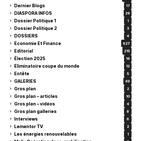
Dernier Blogs
17
DIASPORA INFOS
29
Dossier Politique 1
1
Dossier Politique 2
3
DOSSIERS
4
Economie Et Finance
627
Editorial
215
Élection 2025
16
Eliminatoire coupe du monde
12
Entête
5
GALERIES
49
Gros plan
2
Gros plan – articles
10
Gros plan – vidéos
4
Gros plan galleries
8
Interviews
6
Lementor TV
2
Les énergies renouvelables
1