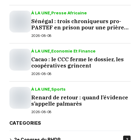
À LA UNE
Presse Africaine
Sénégal : trois chroniqueurs pro-
PASTEF en prison pour une prière
sur TikTok
2026-08-08
À LA UNE
Economie Et Finance
Cacao : le CCC ferme le dossier, les
coopératives grincent
2026-08-08
À LA UNE
Sports
Renard de retour : quand l’évidence
s’appelle palmarès
2026-08-08
CATEGORIES
2e Congres du RHDP
2