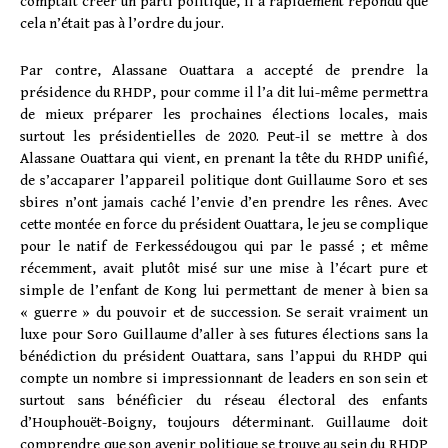
comptait créer un parti politique, il a rapidement répondu que
cela n’était pas à l’ordre du jour.
Par contre, Alassane Ouattara a accepté de prendre la
présidence du RHDP, pour comme il l’a dit lui-même permettra
de mieux préparer les prochaines élections locales, mais
surtout les présidentielles de 2020. Peut-il se mettre à dos
Alassane Ouattara qui vient, en prenant la tête du RHDP unifié,
de s’accaparer l’appareil politique dont Guillaume Soro et ses
sbires n’ont jamais caché l’envie d’en prendre les rênes. Avec
cette montée en force du président Ouattara, le jeu se complique
pour le natif de Ferkessédougou qui par le passé ; et même
récemment, avait plutôt misé sur une mise à l’écart pure et
simple de l’enfant de Kong lui permettant de mener à bien sa
« guerre » du pouvoir et de succession. Se serait vraiment un
luxe pour Soro Guillaume d’aller à ses futures élections sans la
bénédiction du président Ouattara, sans l’appui du RHDP qui
compte un nombre si impressionnant de leaders en son sein et
surtout sans bénéficier du réseau électoral des enfants
d’Houphouët-Boigny, toujours déterminant. Guillaume doit
comprendre que son avenir politique se trouve au sein du RHDP