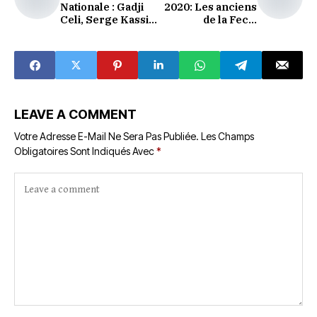
Nationale : Gadji
2020: Les anciens
Celi, Serge Kassi,
de la Fecsi
François Kency et
annoncent le
Abou Galliet
choix de leur
appelés à rentrer
candidat
au pays
LEAVE A COMMENT
Votre Adresse E-Mail Ne Sera Pas Publiée.
Les Champs
Obligatoires Sont Indiqués Avec
*