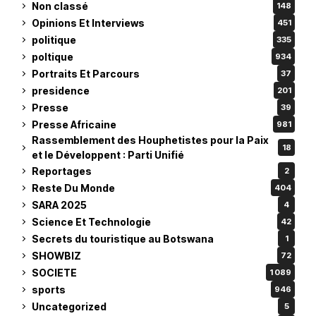
Non classé
148
Opinions Et Interviews
451
politique
335
poltique
934
Portraits Et Parcours
37
presidence
201
Presse
39
Presse Africaine
981
Rassemblement des Houphetistes pour la Paix
18
et le Développent : Parti Unifié
Reportages
2
Reste Du Monde
404
SARA 2025
4
Science Et Technologie
42
Secrets du touristique au Botswana
1
SHOWBIZ
72
SOCIETE
1 089
sports
946
Uncategorized
5