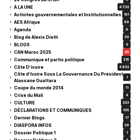
À LA UNE
4 732
Activites gouvernementales et Institutionnelles
151
AES Afrique
89
Agenda
6
Blog de Alexis Dieth
30
BLOGS
5
CAN Maroc 2025
45
Communique et partis politique
215
Côte D’ivoire
4 832
Côte d’Ivoire Sous La Gouvernance Du Président
1
Alassane Ouattara
Coupe du monde 2014
11
Crise du Mali
4
CULTURE
333
DÉCLARATIONS ET COMMUNIQUES
105
Dernier Blogs
17
DIASPORA INFOS
29
Dossier Politique 1
1