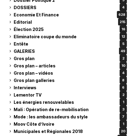
Dossier Politique 2
3
DOSSIERS
4
Economie Et Finance
628
Editorial
215
Élection 2025
16
Eliminatoire coupe du monde
12
Entête
5
GALERIES
49
Gros plan
2
Gros plan – articles
10
Gros plan – vidéos
4
Gros plan galleries
8
Interviews
6
Lementor TV
2
Les énergies renouvelables
1
Mali : Opération de re-mobilisation
3
Mode : les ambassadeurs du style
7
Moov Côte d’Ivoire
1
Municipales et Régionales 2018
20