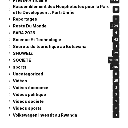
Presse Africaine
978
Rassemblement des Houphetistes pour la Paix
18
et le Développent : Parti Unifié
Reportages
2
Reste Du Monde
404
SARA 2025
4
Science Et Technologie
42
Secrets du touristique au Botswana
1
SHOWBIZ
72
SOCIETE
1 089
sports
945
Uncategorized
5
Vidéos
25
Vidéos économie
2
Vidéos politique
2
Vidéos société
2
Vidéos sports
3
Volkswagen investit au Rwanda
1