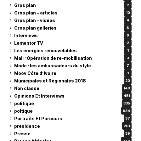
Gros plan
2
Gros plan – articles
10
Gros plan – vidéos
4
Gros plan galleries
8
Interviews
6
Lementor TV
2
Les énergies renouvelables
1
Mali : Opération de re-mobilisation
3
Mode : les ambassadeurs du style
7
Moov Côte d’Ivoire
1
Municipales et Régionales 2018
20
Non classé
148
Opinions Et Interviews
451
politique
335
poltique
934
Portraits Et Parcours
37
presidence
201
Presse
39