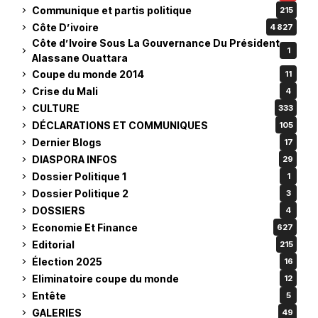
Communique et partis politique
215
Côte D’ivoire
4 827
Côte d’Ivoire Sous La Gouvernance Du Président
1
Alassane Ouattara
Coupe du monde 2014
11
Crise du Mali
4
CULTURE
333
DÉCLARATIONS ET COMMUNIQUES
105
Dernier Blogs
17
DIASPORA INFOS
29
Dossier Politique 1
1
Dossier Politique 2
3
DOSSIERS
4
Economie Et Finance
627
Editorial
215
Élection 2025
16
Eliminatoire coupe du monde
12
Entête
5
GALERIES
49