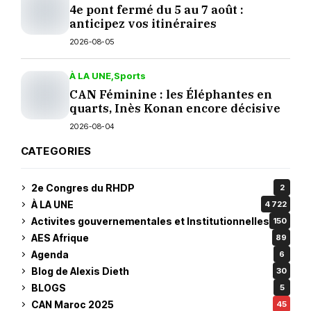
4e pont fermé du 5 au 7 août :
anticipez vos itinéraires
2026-08-05
À LA UNE
Sports
CAN Féminine : les Éléphantes en
quarts, Inès Konan encore décisive
2026-08-04
CATEGORIES
2e Congres du RHDP
2
À LA UNE
4 722
Activites gouvernementales et Institutionnelles
150
AES Afrique
89
Agenda
6
Blog de Alexis Dieth
30
BLOGS
5
CAN Maroc 2025
45