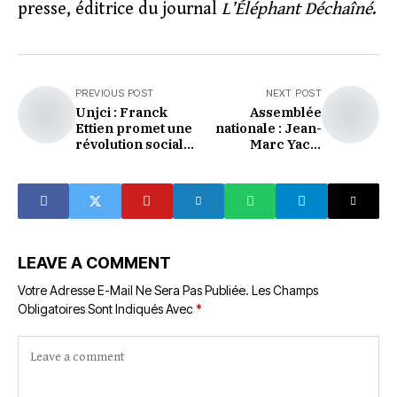
presse, éditrice du journal
L’Éléphant Déchaîné
.
PREVIOUS POST
NEXT POST
Unjci : Franck
Assemblée
Ettien promet une
nationale : Jean-
révolution sociale
Marc Yacé,
et professionnelle
Emmou Sylvestre
pour les
et Éhouo Jacques
journalistes
quittent le groupe
parlementaire
PDCI-RDA
LEAVE A COMMENT
Votre Adresse E-Mail Ne Sera Pas Publiée.
Les Champs
Obligatoires Sont Indiqués Avec
*