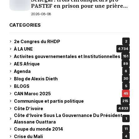
PASTEF en prison pour une prière
sur TikTok
2026-08-08
CATEGORIES
2e Congres du RHDP
2
À LA UNE
4 734
Activites gouvernementales et Institutionnelles
151
AES Afrique
89
Agenda
6
Blog de Alexis Dieth
30
BLOGS
5
CAN Maroc 2025
45
Communique et partis politique
215
Côte D’ivoire
4 833
Côte d’Ivoire Sous La Gouvernance Du Président
1
Alassane Ouattara
Coupe du monde 2014
11
Crise du Mali
4