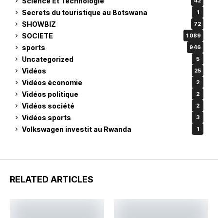
Science Et Technologie
42
Secrets du touristique au Botswana
1
SHOWBIZ
72
SOCIETE
1 089
sports
946
Uncategorized
5
Vidéos
25
Vidéos économie
2
Vidéos politique
2
Vidéos société
2
Vidéos sports
3
Volkswagen investit au Rwanda
1
RELATED ARTICLES