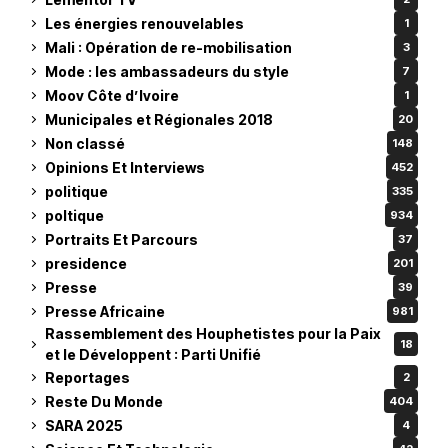
Les énergies renouvelables
1
Mali : Opération de re-mobilisation
3
Mode : les ambassadeurs du style
7
Moov Côte d’Ivoire
1
Municipales et Régionales 2018
20
Non classé
148
Opinions Et Interviews
452
politique
335
poltique
934
Portraits Et Parcours
37
presidence
201
Presse
39
Presse Africaine
981
Rassemblement des Houphetistes pour la Paix
18
et le Développent : Parti Unifié
Reportages
2
Reste Du Monde
404
SARA 2025
4