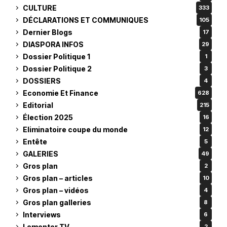
CULTURE
333
DÉCLARATIONS ET COMMUNIQUES
105
Dernier Blogs
17
DIASPORA INFOS
29
Dossier Politique 1
1
Dossier Politique 2
3
DOSSIERS
4
Economie Et Finance
628
Editorial
215
Élection 2025
16
Eliminatoire coupe du monde
12
Entête
5
GALERIES
49
Gros plan
2
Gros plan – articles
10
Gros plan – vidéos
4
Gros plan galleries
8
Interviews
6
Lementor TV
2