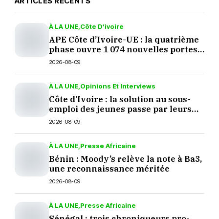
ARTICLES RÉCENTS
À LA UNE
Côte D’ivoire
APE Côte d’Ivoire-UE : la quatrième
phase ouvre 1 074 nouvelles portes
aux produits européens
2026-08-09
À LA UNE
Opinions Et Interviews
Côte d’Ivoire : la solution au sous-
emploi des jeunes passe par leurs
décisions
2026-08-09
À LA UNE
Presse Africaine
Bénin : Moody’s relève la note à Ba3,
une reconnaissance méritée
2026-08-09
À LA UNE
Presse Africaine
Sénégal : trois chroniqueurs pro-