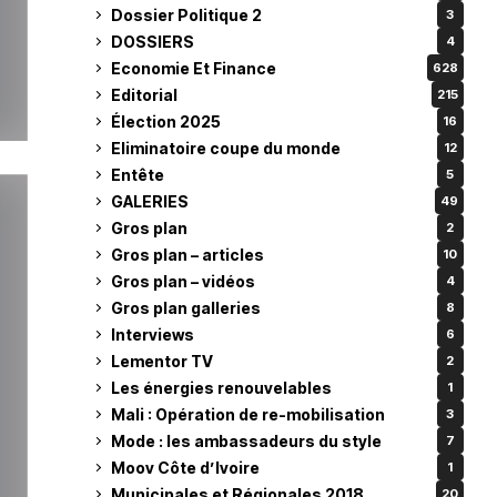
Dossier Politique 2
3
DOSSIERS
4
Economie Et Finance
628
Editorial
215
Élection 2025
16
Eliminatoire coupe du monde
12
Entête
5
GALERIES
49
Gros plan
2
Gros plan – articles
10
Gros plan – vidéos
4
Gros plan galleries
8
Interviews
6
Lementor TV
2
Les énergies renouvelables
1
Mali : Opération de re-mobilisation
3
Mode : les ambassadeurs du style
7
Moov Côte d’Ivoire
1
Municipales et Régionales 2018
20