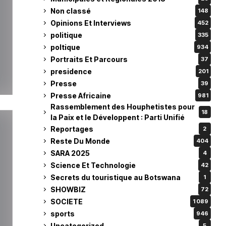
Non classé
148
Opinions Et Interviews
452
politique
335
poltique
934
Portraits Et Parcours
37
presidence
201
Presse
39
Presse Africaine
981
Rassemblement des Houphetistes pour
18
la Paix et le Développent : Parti Unifié
Reportages
2
Reste Du Monde
404
SARA 2025
4
Science Et Technologie
42
Secrets du touristique au Botswana
1
SHOWBIZ
72
SOCIETE
1 089
sports
946
Uncategorized
5