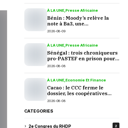
À LA UNE
Presse Africaine
Bénin : Moody’s relève la
note à Ba3, une
reconnaissance méritée
2026-08-09
À LA UNE
Presse Africaine
Sénégal : trois chroniqueurs
pro-PASTEF en prison pour
une prière sur TikTok
2026-08-08
À LA UNE
Economie Et Finance
Cacao : le CCC ferme le
dossier, les coopératives
grincent
2026-08-08
CATEGORIES
2e Congres du RHDP
2