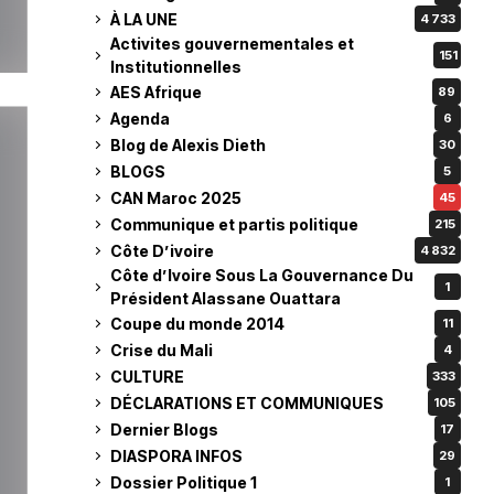
À LA UNE
4 733
Activites gouvernementales et
151
Institutionnelles
AES Afrique
89
Agenda
6
Blog de Alexis Dieth
30
BLOGS
5
CAN Maroc 2025
45
Communique et partis politique
215
Côte D’ivoire
4 832
Côte d’Ivoire Sous La Gouvernance Du
1
Président Alassane Ouattara
Coupe du monde 2014
11
Crise du Mali
4
CULTURE
333
DÉCLARATIONS ET COMMUNIQUES
105
Dernier Blogs
17
DIASPORA INFOS
29
Dossier Politique 1
1