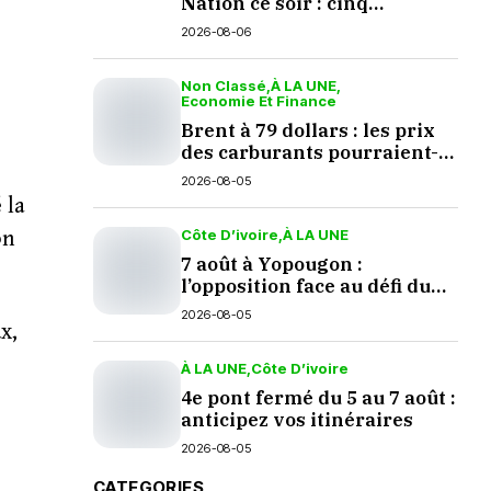
Nation ce soir : cinq
questions en suspens
2026-08-06
Non Classé
À LA UNE
Economie Et Finance
Brent à 79 dollars : les prix
des carburants pourraient-
ils baisser en septembre ?
2026-08-05
 la
Côte D’ivoire
À LA UNE
on
7 août à Yopougon :
l’opposition face au défi du
dialogue
2026-08-05
x,
À LA UNE
Côte D’ivoire
4e pont fermé du 5 au 7 août :
anticipez vos itinéraires
2026-08-05
CATEGORIES