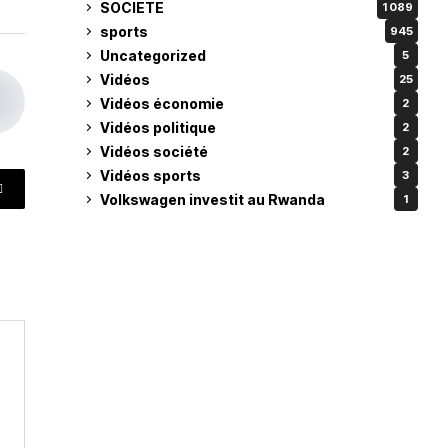
SOCIETE
1 089
sports
945
Uncategorized
5
Vidéos
25
Vidéos économie
2
Vidéos politique
2
Vidéos société
2
Vidéos sports
3
Volkswagen investit au Rwanda
1