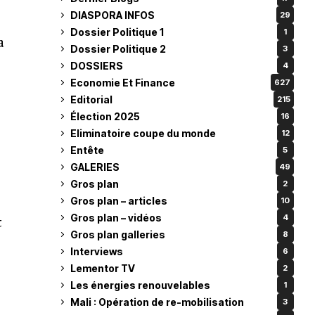
DIASPORA INFOS
29
Dossier Politique 1
1
a
Dossier Politique 2
3
DOSSIERS
4
Economie Et Finance
627
Editorial
215
Élection 2025
16
Eliminatoire coupe du monde
12
Entête
5
GALERIES
49
Gros plan
2
Gros plan – articles
10
Gros plan – vidéos
4
t
Gros plan galleries
8
Interviews
6
Lementor TV
2
Les énergies renouvelables
1
Mali : Opération de re-mobilisation
3