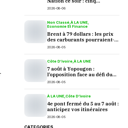
Nation ce soir : cinq
questions en suspens
2026-08-06
Non Classé
À LA UNE
Economie Et Finance
Brent à 79 dollars : les prix
des carburants pourraient-
ils baisser en septembre ?
2026-08-05
Côte D’ivoire
À LA UNE
7 août à Yopougon :
r
l’opposition face au défi du
dialogue
2026-08-05
À LA UNE
Côte D’ivoire
4e pont fermé du 5 au 7 août :
anticipez vos itinéraires
2026-08-05
CATEGORIES