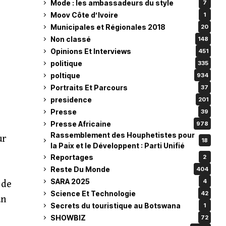
Mode : les ambassadeurs du style
7
Moov Côte d’Ivoire
1
Municipales et Régionales 2018
20
Non classé
148
Opinions Et Interviews
451
politique
335
poltique
934
Portraits Et Parcours
37
presidence
201
Presse
39
Presse Africaine
978
Rassemblement des Houphetistes pour
ur
18
la Paix et le Développent : Parti Unifié
Reportages
2
Reste Du Monde
404
SARA 2025
4
 de
Science Et Technologie
42
un
Secrets du touristique au Botswana
1
SHOWBIZ
72