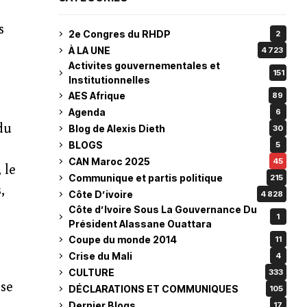
s
2e Congres du RHDP
2
À LA UNE
4 723
Activites gouvernementales et
151
Institutionnelles
AES Afrique
89
Agenda
6
du
Blog de Alexis Dieth
30
BLOGS
5
CAN Maroc 2025
45
 le
Communique et partis politique
215
,
Côte D’ivoire
4 828
Côte d’Ivoire Sous La Gouvernance Du
1
Président Alassane Ouattara
Coupe du monde 2014
11
Crise du Mali
4
CULTURE
333
 se
DÉCLARATIONS ET COMMUNIQUES
105
Dernier Blogs
17