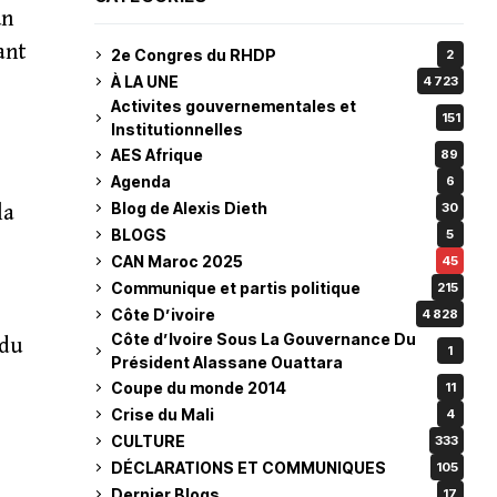
un
ant
2e Congres du RHDP
2
À LA UNE
4 723
Activites gouvernementales et
151
Institutionnelles
AES Afrique
89
Agenda
6
Blog de Alexis Dieth
30
la
BLOGS
5
CAN Maroc 2025
45
Communique et partis politique
215
Côte D’ivoire
4 828
Côte d’Ivoire Sous La Gouvernance Du
 du
1
Président Alassane Ouattara
Coupe du monde 2014
11
Crise du Mali
4
CULTURE
333
DÉCLARATIONS ET COMMUNIQUES
105
Dernier Blogs
17