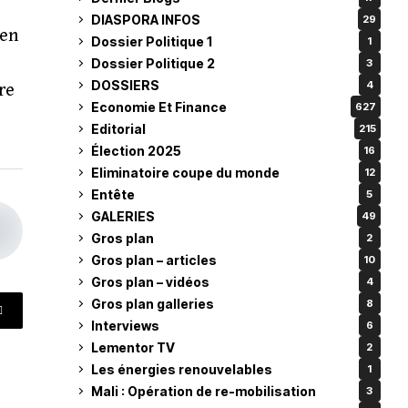
DIASPORA INFOS
29
ien
Dossier Politique 1
1
Dossier Politique 2
3
DOSSIERS
4
re
Economie Et Finance
627
Editorial
215
Élection 2025
16
Eliminatoire coupe du monde
12
Entête
5
GALERIES
49
Gros plan
2
Gros plan – articles
10
Gros plan – vidéos
4
Gros plan galleries
8
Interviews
6
Lementor TV
2
Les énergies renouvelables
1
Mali : Opération de re-mobilisation
3