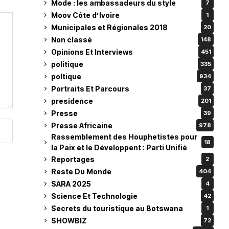
Mode : les ambassadeurs du style
7
Moov Côte d’Ivoire
1
Municipales et Régionales 2018
20
Non classé
148
Opinions Et Interviews
451
politique
335
poltique
934
Portraits Et Parcours
37
presidence
201
Presse
39
Presse Africaine
978
Rassemblement des Houphetistes pour
18
la Paix et le Développent : Parti Unifié
Reportages
2
Reste Du Monde
404
SARA 2025
4
Science Et Technologie
42
Secrets du touristique au Botswana
1
SHOWBIZ
72