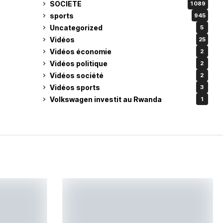
SOCIETE
1 089
sports
945
Uncategorized
5
Vidéos
25
Vidéos économie
2
Vidéos politique
2
Vidéos société
2
Vidéos sports
3
Volkswagen investit au Rwanda
1