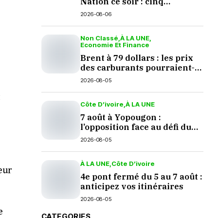
Nation ce soir : cinq
questions en suspens
2026-08-06
Non Classé
À LA UNE
Economie Et Finance
Brent à 79 dollars : les prix
des carburants pourraient-
ils baisser en septembre ?
2026-08-05
t
Côte D’ivoire
À LA UNE
7 août à Yopougon :
l’opposition face au défi du
dialogue
2026-08-05
À LA UNE
Côte D’ivoire
eur
4e pont fermé du 5 au 7 août :
anticipez vos itinéraires
2026-08-05
e
CATEGORIES