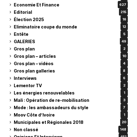
Economie Et Finance
627
Editorial
215
Élection 2025
16
Eliminatoire coupe du monde
12
Entête
5
GALERIES
49
Gros plan
2
Gros plan – articles
10
Gros plan – vidéos
4
Gros plan galleries
8
Interviews
6
Lementor TV
2
Les énergies renouvelables
1
Mali : Opération de re-mobilisation
3
Mode : les ambassadeurs du style
7
Moov Côte d’Ivoire
1
Municipales et Régionales 2018
20
Non classé
148
Opinions Et Interviews
451