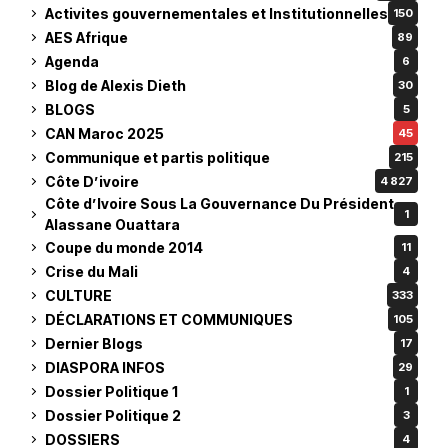
Activites gouvernementales et Institutionnelles
150
AES Afrique
89
Agenda
6
Blog de Alexis Dieth
30
BLOGS
5
CAN Maroc 2025
45
Communique et partis politique
215
Côte D’ivoire
4 827
Côte d’Ivoire Sous La Gouvernance Du Président
1
Alassane Ouattara
Coupe du monde 2014
11
Crise du Mali
4
CULTURE
333
DÉCLARATIONS ET COMMUNIQUES
105
Dernier Blogs
17
DIASPORA INFOS
29
Dossier Politique 1
1
Dossier Politique 2
3
DOSSIERS
4