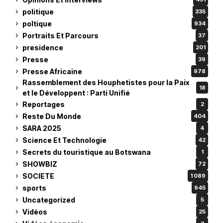
politique
335
poltique
934
Portraits Et Parcours
37
presidence
201
Presse
39
Presse Africaine
978
Rassemblement des Houphetistes pour la Paix
18
et le Développent : Parti Unifié
Reportages
2
Reste Du Monde
404
SARA 2025
4
Science Et Technologie
42
Secrets du touristique au Botswana
1
SHOWBIZ
72
SOCIETE
1 089
sports
945
Uncategorized
5
Vidéos
25