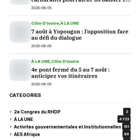
septembre ?
2026-08-05
Côte D’ivoire
À LA UNE
7 août à Yopougon : l’opposition face
au défi du dialogue
2026-08-05
À LA UNE
Côte D’ivoire
4e pont fermé du 5 au 7 août :
anticipez vos itinéraires
2026-08-05
CATEGORIES
2e Congres du RHDP
2
À LA UNE
4 723
Activites gouvernementales et Institutionnelles
151
AES Afrique
89