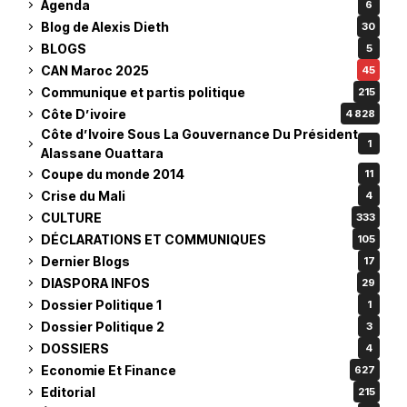
Agenda
6
Blog de Alexis Dieth
30
BLOGS
5
CAN Maroc 2025
45
Communique et partis politique
215
Côte D’ivoire
4 828
Côte d’Ivoire Sous La Gouvernance Du Président
1
Alassane Ouattara
Coupe du monde 2014
11
Crise du Mali
4
CULTURE
333
DÉCLARATIONS ET COMMUNIQUES
105
Dernier Blogs
17
DIASPORA INFOS
29
Dossier Politique 1
1
Dossier Politique 2
3
DOSSIERS
4
Economie Et Finance
627
Editorial
215