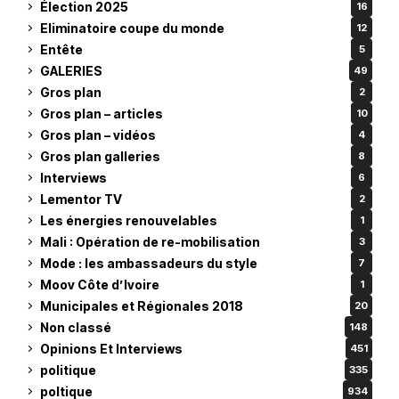
Élection 2025
16
Eliminatoire coupe du monde
12
Entête
5
GALERIES
49
Gros plan
2
Gros plan – articles
10
Gros plan – vidéos
4
Gros plan galleries
8
Interviews
6
Lementor TV
2
Les énergies renouvelables
1
Mali : Opération de re-mobilisation
3
Mode : les ambassadeurs du style
7
Moov Côte d’Ivoire
1
Municipales et Régionales 2018
20
Non classé
148
Opinions Et Interviews
451
politique
335
poltique
934