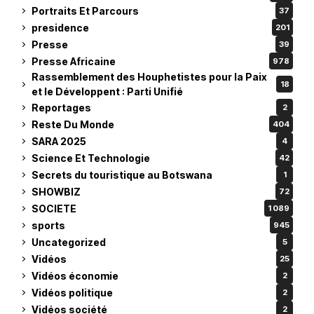
Portraits Et Parcours
37
presidence
201
Presse
39
Presse Africaine
978
Rassemblement des Houphetistes pour la Paix
18
et le Développent : Parti Unifié
Reportages
2
Reste Du Monde
404
SARA 2025
4
Science Et Technologie
42
Secrets du touristique au Botswana
1
SHOWBIZ
72
SOCIETE
1 089
sports
945
Uncategorized
5
Vidéos
25
Vidéos économie
2
Vidéos politique
2
Vidéos société
2