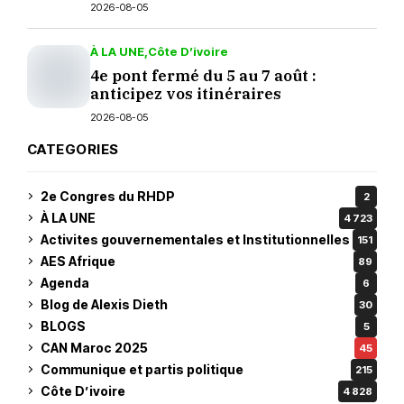
2026-08-05
À LA UNE
Côte D’ivoire
4e pont fermé du 5 au 7 août :
anticipez vos itinéraires
2026-08-05
CATEGORIES
2e Congres du RHDP
2
À LA UNE
4 723
Activites gouvernementales et Institutionnelles
151
AES Afrique
89
Agenda
6
Blog de Alexis Dieth
30
BLOGS
5
CAN Maroc 2025
45
Communique et partis politique
215
Côte D’ivoire
4 828