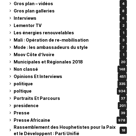
Gros plan – vidéos
4
Gros plan galleries
8
Interviews
6
Lementor TV
2
Les énergies renouvelables
1
Mali : Opération de re-mobilisation
3
Mode : les ambassadeurs du style
7
Moov Côte d’Ivoire
1
Municipales et Régionales 2018
20
Non classé
148
Opinions Et Interviews
451
politique
335
poltique
934
Portraits Et Parcours
37
presidence
201
Presse
39
Presse Africaine
978
Rassemblement des Houphetistes pour la Paix
18
et le Développent : Parti Unifié