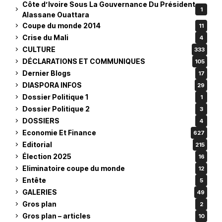
Côte d’Ivoire Sous La Gouvernance Du Président
1
Alassane Ouattara
Coupe du monde 2014
11
Crise du Mali
4
CULTURE
333
DÉCLARATIONS ET COMMUNIQUES
105
Dernier Blogs
17
DIASPORA INFOS
29
Dossier Politique 1
1
Dossier Politique 2
3
DOSSIERS
4
Economie Et Finance
627
Editorial
215
Élection 2025
16
Eliminatoire coupe du monde
12
Entête
5
GALERIES
49
Gros plan
2
Gros plan – articles
10