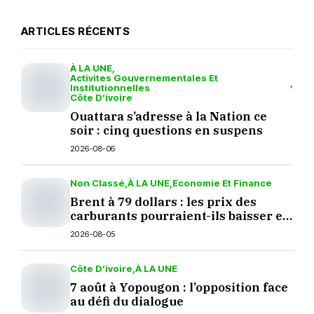
ARTICLES RÉCENTS
À LA UNE
Activites Gouvernementales Et
Institutionnelles
Côte D’ivoire
Ouattara s’adresse à la Nation ce
soir : cinq questions en suspens
2026-08-06
Non Classé
À LA UNE
Economie Et Finance
Brent à 79 dollars : les prix des
carburants pourraient-ils baisser en
septembre ?
2026-08-05
Côte D’ivoire
À LA UNE
7 août à Yopougon : l’opposition face
au défi du dialogue