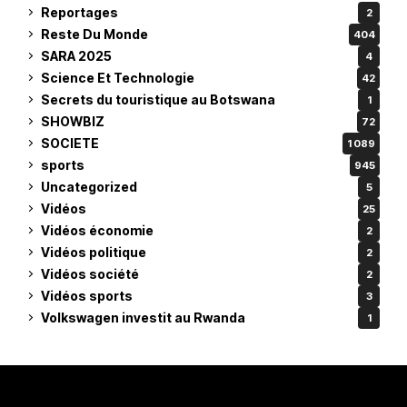
Reportages
2
Reste Du Monde
404
SARA 2025
4
Science Et Technologie
42
Secrets du touristique au Botswana
1
SHOWBIZ
72
SOCIETE
1 089
sports
945
Uncategorized
5
Vidéos
25
Vidéos économie
2
Vidéos politique
2
Vidéos société
2
Vidéos sports
3
Volkswagen investit au Rwanda
1