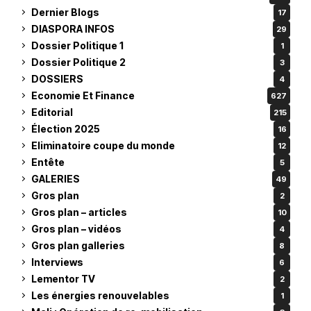
Dernier Blogs
17
DIASPORA INFOS
29
Dossier Politique 1
1
Dossier Politique 2
3
DOSSIERS
4
Economie Et Finance
627
Editorial
215
Élection 2025
16
Eliminatoire coupe du monde
12
Entête
5
GALERIES
49
Gros plan
2
Gros plan – articles
10
Gros plan – vidéos
4
Gros plan galleries
8
Interviews
6
Lementor TV
2
Les énergies renouvelables
1