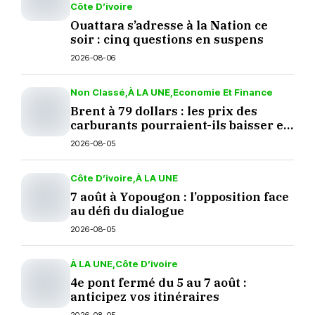
Côte D’ivoire
Ouattara s’adresse à la Nation ce
soir : cinq questions en suspens
2026-08-06
Non Classé
À LA UNE
Economie Et Finance
Brent à 79 dollars : les prix des
carburants pourraient-ils baisser en
septembre ?
2026-08-05
Côte D’ivoire
À LA UNE
7 août à Yopougon : l’opposition face
au défi du dialogue
2026-08-05
À LA UNE
Côte D’ivoire
4e pont fermé du 5 au 7 août :
anticipez vos itinéraires
2026-08-05