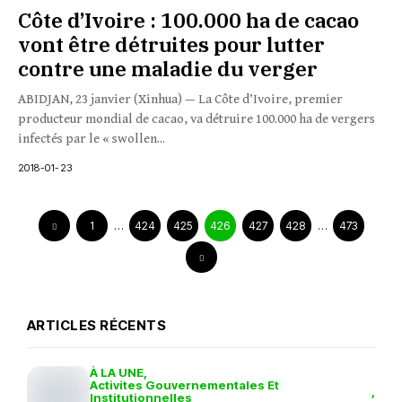
Côte d’Ivoire : 100.000 ha de cacao
vont être détruites pour lutter
contre une maladie du verger
ABIDJAN, 23 janvier (Xinhua) — La Côte d’Ivoire, premier
producteur mondial de cacao, va détruire 100.000 ha de vergers
infectés par le « swollen...
2018-01-23
1
…
424
425
426
427
428
…
473
ARTICLES RÉCENTS
À LA UNE
Activites Gouvernementales Et
Institutionnelles