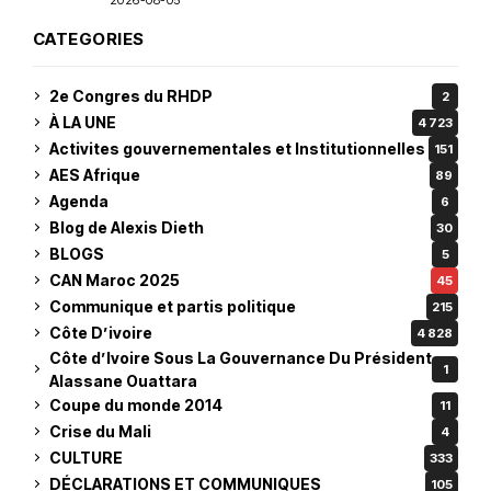
CATEGORIES
2e Congres du RHDP
2
À LA UNE
4 723
Activites gouvernementales et Institutionnelles
151
AES Afrique
89
Agenda
6
Blog de Alexis Dieth
30
BLOGS
5
CAN Maroc 2025
45
Communique et partis politique
215
Côte D’ivoire
4 828
Côte d’Ivoire Sous La Gouvernance Du Président
1
Alassane Ouattara
Coupe du monde 2014
11
Crise du Mali
4
CULTURE
333
DÉCLARATIONS ET COMMUNIQUES
105