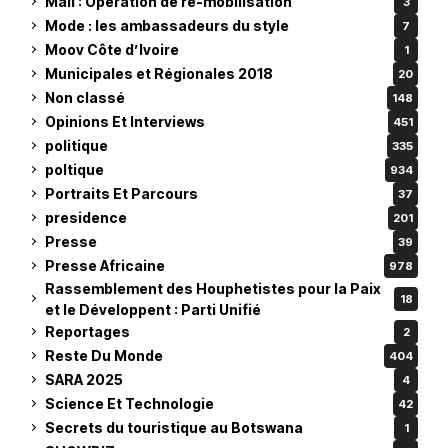
Mali : Opération de re-mobilisation
3
Mode : les ambassadeurs du style
7
Moov Côte d’Ivoire
1
Municipales et Régionales 2018
20
Non classé
148
Opinions Et Interviews
451
politique
335
poltique
934
Portraits Et Parcours
37
presidence
201
Presse
39
Presse Africaine
978
Rassemblement des Houphetistes pour la Paix
18
et le Développent : Parti Unifié
Reportages
2
Reste Du Monde
404
SARA 2025
4
Science Et Technologie
42
Secrets du touristique au Botswana
1