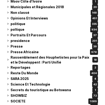
Moov Côte d’Ivoire
1
Municipales et Régionales 2018
20
Non classé
148
Opinions Et Interviews
451
politique
335
poltique
934
Portraits Et Parcours
37
presidence
201
Presse
39
Presse Africaine
978
Rassemblement des Houphetistes pour la Paix
18
et le Développent : Parti Unifié
Reportages
2
Reste Du Monde
404
SARA 2025
4
Science Et Technologie
42
Secrets du touristique au Botswana
1
SHOWBIZ
72
SOCIETE
1 089