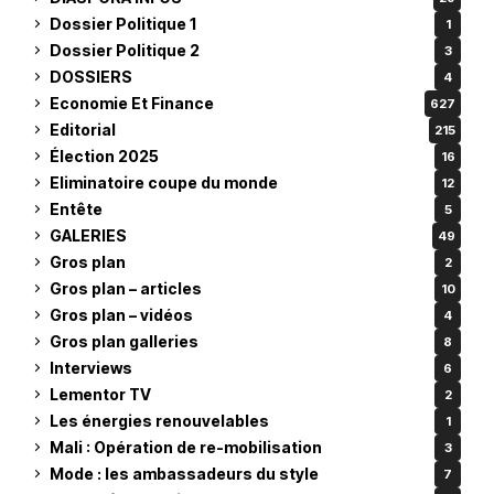
Dossier Politique 1
1
Dossier Politique 2
3
DOSSIERS
4
Economie Et Finance
627
Editorial
215
Élection 2025
16
Eliminatoire coupe du monde
12
Entête
5
GALERIES
49
Gros plan
2
Gros plan – articles
10
Gros plan – vidéos
4
Gros plan galleries
8
Interviews
6
Lementor TV
2
Les énergies renouvelables
1
Mali : Opération de re-mobilisation
3
Mode : les ambassadeurs du style
7