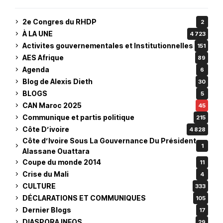
2e Congres du RHDP
2
À LA UNE
4 723
Activites gouvernementales et Institutionnelles
151
AES Afrique
89
Agenda
6
Blog de Alexis Dieth
30
BLOGS
5
CAN Maroc 2025
45
Communique et partis politique
215
Côte D’ivoire
4 828
Côte d’Ivoire Sous La Gouvernance Du Président
1
Alassane Ouattara
Coupe du monde 2014
11
Crise du Mali
4
CULTURE
333
DÉCLARATIONS ET COMMUNIQUES
105
Dernier Blogs
17
DIASPORA INFOS
29