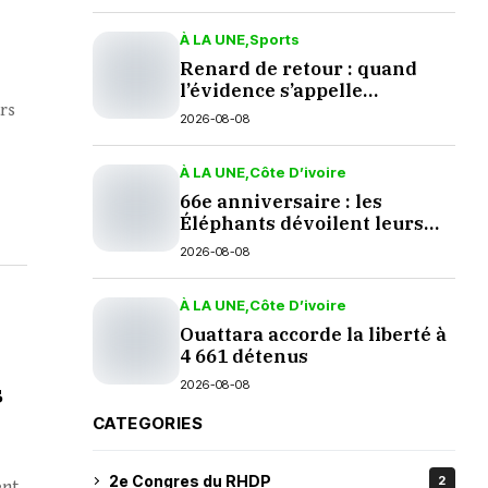
À LA UNE
Sports
Renard de retour : quand
l’évidence s’appelle
urs
palmarès
2026-08-08
À LA UNE
Côte D’ivoire
66e anniversaire : les
Éléphants dévoilent leurs
nouveaux crocs à Yopougon
2026-08-08
À LA UNE
Côte D’ivoire
Ouattara accorde la liberté à
4 661 détenus
2026-08-08
s
CATEGORIES
2e Congres du RHDP
2
ent