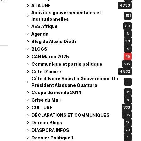
À LA UNE
4 730
Activites gouvernementales et
151
Institutionnelles
AES Afrique
89
Agenda
6
Blog de Alexis Dieth
30
BLOGS
5
CAN Maroc 2025
45
Communique et partis politique
215
Côte D’ivoire
4 832
Côte d’Ivoire Sous La Gouvernance Du
1
Président Alassane Ouattara
Coupe du monde 2014
11
Crise du Mali
4
CULTURE
333
DÉCLARATIONS ET COMMUNIQUES
105
Dernier Blogs
17
DIASPORA INFOS
29
Dossier Politique 1
1