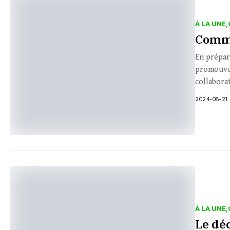
À LA UNE
Commu
En prépara
promouvoi
collaborat
2024-08-21
À LA UNE
Le déc