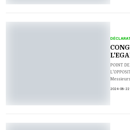
DÉCLARA
CONG
L’EGA
POINT DE
L’OPPOSI
Messieurs 
2024-08-22