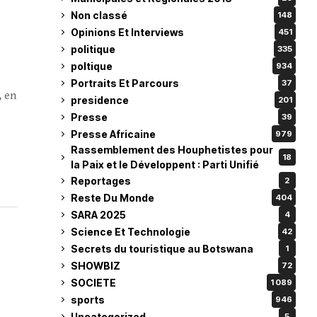
Non classé
148
Opinions Et Interviews
451
politique
335
poltique
934
Portraits Et Parcours
37
, en
presidence
201
Presse
39
Presse Africaine
979
Rassemblement des Houphetistes pour
18
la Paix et le Développent : Parti Unifié
Reportages
2
Reste Du Monde
404
SARA 2025
4
Science Et Technologie
42
Secrets du touristique au Botswana
1
SHOWBIZ
72
SOCIETE
1 089
sports
946
Uncategorized
5