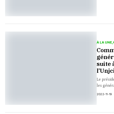
À LA UNE
Commu
généra
suite 
l’Unjc
Le préside
les généra
2022-11-19