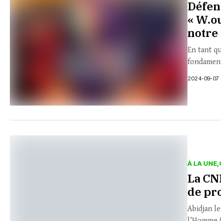
Défen
« W.o
notre 
En tant q
fondamenta
2024-09-07
À LA UNE
La CN
de pro
Abidjan l
l’Homme (