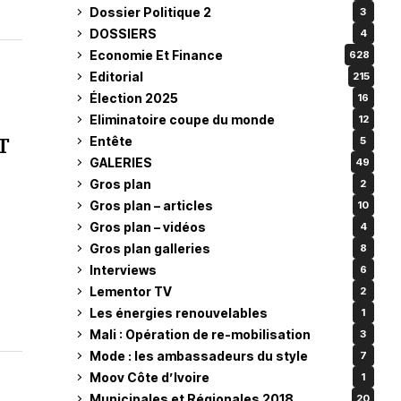
Dossier Politique 2
3
DOSSIERS
4
Economie Et Finance
628
Editorial
215
Élection 2025
16
Eliminatoire coupe du monde
12
T
Entête
5
GALERIES
49
Gros plan
2
Gros plan – articles
10
Gros plan – vidéos
4
Gros plan galleries
8
Interviews
6
Lementor TV
2
Les énergies renouvelables
1
Mali : Opération de re-mobilisation
3
Mode : les ambassadeurs du style
7
Moov Côte d’Ivoire
1
Municipales et Régionales 2018
20