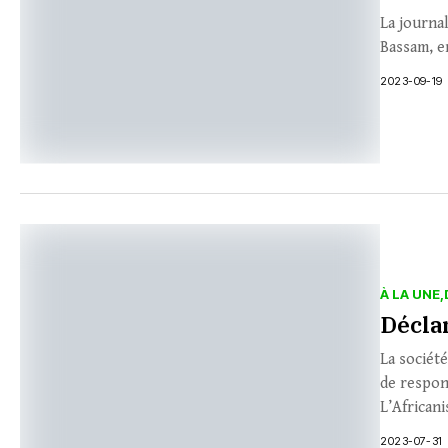
La journa
Bassam, en
2023-09-19
À LA UNE
Décla
La société
de respons
L’Africani
2023-07-31