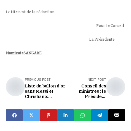
Le titre est de la rédaction
​ Pour le Conseil
La Présidente
Namizata
SANGARE
PREVIOUS POST
NEXT POST
Liste du ballon d'or
Conseil des
sans Messi et
ministres : le
Christiano:
Président
vraiment tout
Alassane Ouattara
laisse!
relance les grands
chantiers
nationaux