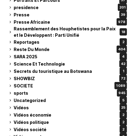
Portraits Et Parcours
37
presidence
201
Presse
39
Presse Africaine
978
Rassemblement des Houphetistes pour la Paix
18
et le Développent : Parti Unifié
Reportages
2
Reste Du Monde
404
SARA 2025
4
Science Et Technologie
42
Secrets du touristique au Botswana
1
SHOWBIZ
72
SOCIETE
1 089
sports
945
Uncategorized
5
Vidéos
25
Vidéos économie
2
Vidéos politique
2
Vidéos société
2