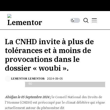
La CNHD invite à plus de
tolérances et à moins de
provocations dans le
dossier « woubi ».
2024-09-05
LEMENTOR LEMENTOR
CREATOR: gd-jpeg v1.0 (using IJG JPEG v62), quality =
60
Abidjan le
0
5
Septembre
2024
;
le Conseil National des Droits de
l’Homme (CNDH) est préoccupé par le climat délétère qui règne
actuellement autour du phénomène dit