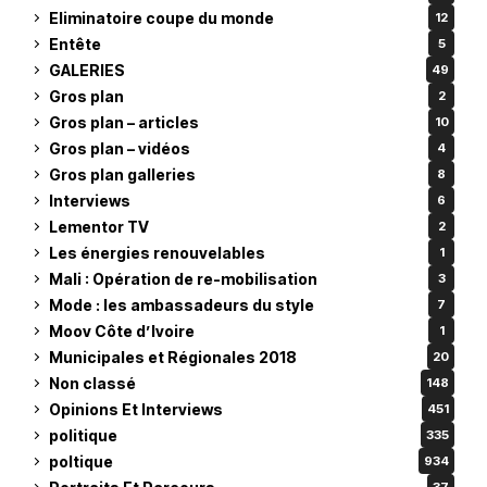
Eliminatoire coupe du monde
12
Entête
5
GALERIES
49
Gros plan
2
Gros plan – articles
10
Gros plan – vidéos
4
Gros plan galleries
8
Interviews
6
Lementor TV
2
Les énergies renouvelables
1
Mali : Opération de re-mobilisation
3
Mode : les ambassadeurs du style
7
Moov Côte d’Ivoire
1
Municipales et Régionales 2018
20
Non classé
148
Opinions Et Interviews
451
politique
335
poltique
934