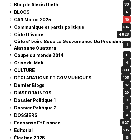
Blog de Alexis Dieth
30
BLOGS
5
CAN Maroc 2025
45
Communique et partis politique
215
Côte D’ivoire
4 828
Côte d’Ivoire Sous La Gouvernance Du Président
1
Alassane Ouattara
Coupe du monde 2014
11
Crise du Mali
4
CULTURE
333
DÉCLARATIONS ET COMMUNIQUES
105
Dernier Blogs
17
DIASPORA INFOS
29
Dossier Politique 1
1
Dossier Politique 2
3
DOSSIERS
4
Economie Et Finance
627
Editorial
215
Élection 2025
16