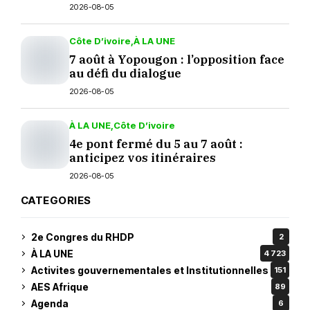
septembre ?
2026-08-05
Côte D’ivoire
À LA UNE
7 août à Yopougon : l’opposition face
au défi du dialogue
2026-08-05
À LA UNE
Côte D’ivoire
4e pont fermé du 5 au 7 août :
anticipez vos itinéraires
2026-08-05
CATEGORIES
2e Congres du RHDP
2
À LA UNE
4 723
Activites gouvernementales et Institutionnelles
151
AES Afrique
89
Agenda
6