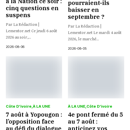
à la Nation ce soir :
pourraient-ils
cinq questions en
baisser en
suspens
septembre ?
Par La Rédaction |
Par La Rédaction |
Lementor.net Ce jeudi 6 août
Lementor.net Le mardi 4 août
2026 au soir,...
2026, le marché...
2026-08-06
2026-08-05
Côte D’ivoire
À LA UNE
À LA UNE
Côte D’ivoire
7 août à Yopougon :
4e pont fermé du 5
l’opposition face
au 7 août :
au défi du dialogue
anticipez vos