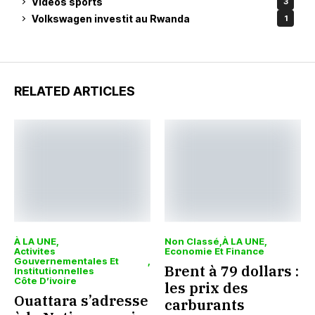
Vidéos sports
3
Volkswagen investit au Rwanda
1
RELATED ARTICLES
À LA UNE
Non Classé
À LA UNE
Activites
Economie Et Finance
Gouvernementales Et
Brent à 79 dollars :
Institutionnelles
Côte D’ivoire
les prix des
Ouattara s’adresse
carburants