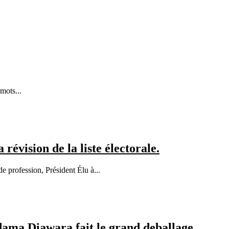
mots...
vision de la liste électorale.
rofession, Président Élu à...
Adama Diawara fait le grand deballage