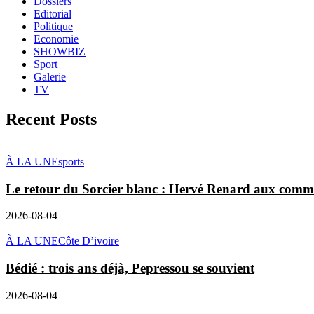
Dossiers
Editorial
Politique
Economie
SHOWBIZ
Sport
Galerie
TV
Recent Posts
À LA UNE
sports
Le retour du Sorcier blanc : Hervé Renard aux comm
2026-08-04
À LA UNE
Côte D’ivoire
Bédié : trois ans déjà, Pepressou se souvient
2026-08-04