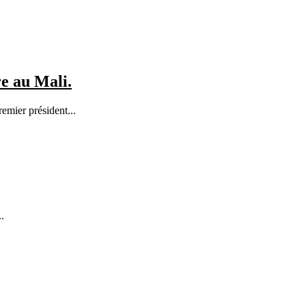
re au Mali.
emier président...
.