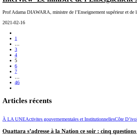
Prof Adama DIAWARA, ministre de l’Enseignement supérieur et de la Re
2021-02-16
1
…
3
4
5
6
7
…
46
Articles récents
À LA UNE
Activites gouvernementales et Institutionnelles
Côte D’ivo
Ouattara s’adresse à la Nation ce soir : cinq questions