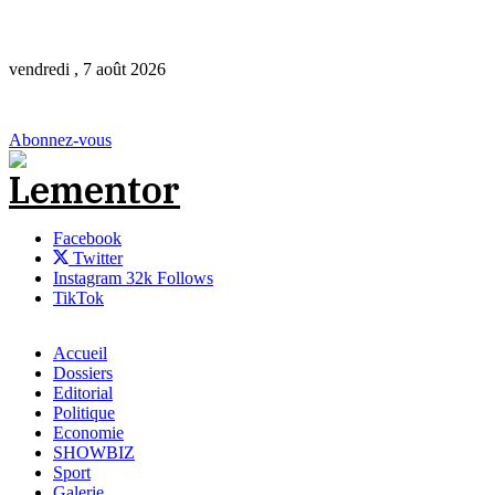
Lementor.net : votre site de presse préféré fai
Lementor.net : toutes les infos, en temps et en 
vendredi , 7 août 2026
Lementor.net : votre site de presse préféré fai
Lementor.net : toutes les infos, en temps et en 
Abonnez-vous
Facebook
Twitter
Instagram
32k
Follows
TikTok
Accueil
Dossiers
Editorial
Politique
Economie
SHOWBIZ
Sport
Galerie