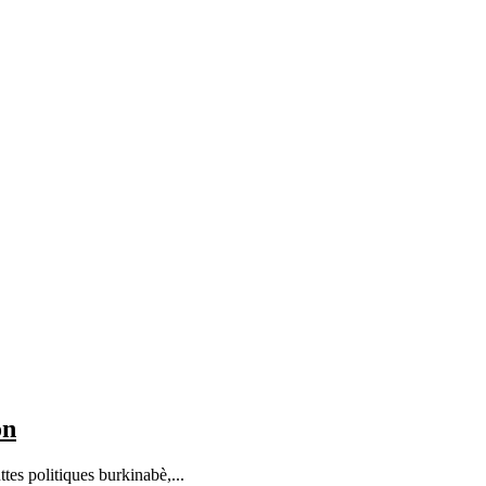
on
s politiques burkinabè,...