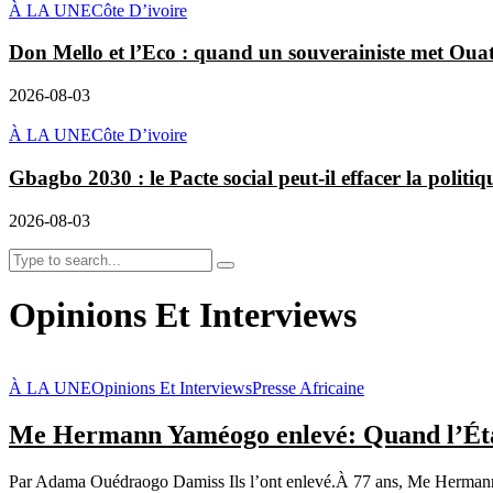
À LA UNE
Côte D’ivoire
Don Mello et l’Eco : quand un souverainiste met Ouatta
2026-08-03
À LA UNE
Côte D’ivoire
Gbagbo 2030 : le Pacte social peut-il effacer la politiq
2026-08-03
Opinions Et Interviews
À LA UNE
Opinions Et Interviews
Presse Africaine
Me Hermann Yaméogo enlevé: Quand l’État s
Par Adama Ouédraogo Damiss Ils l’ont enlevé.À 77 ans, Me Hermann Y