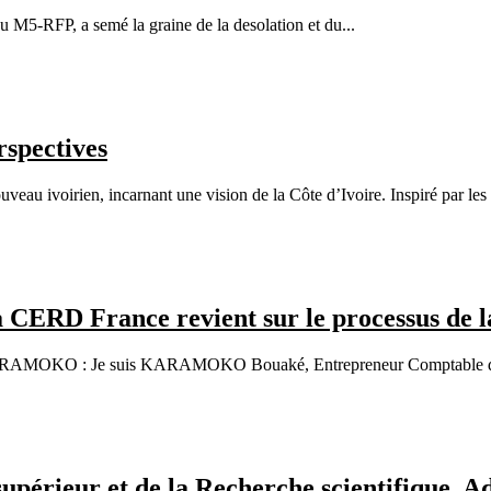
 M5-RFP, a semé la graine de la desolation et du...
rspectives
au ivoirien, incarnant une vision de la Côte d’Ivoire. Inspiré par les 
RD France revient sur le processus de la ré
é KARAMOKO : Je suis KARAMOKO Bouaké, Entrepreneur Comptable de p
upérieur et de la Recherche scientifique, 