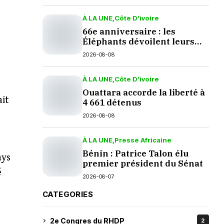
À LA UNE
Côte D’ivoire
66e anniversaire : les
Éléphants dévoilent leurs
nouveaux crocs à Yopougon
2026-08-08
À LA UNE
Côte D’ivoire
Ouattara accorde la liberté à
ait
4 661 détenus
2026-08-08
À LA UNE
Presse Africaine
Bénin : Patrice Talon élu
ays
premier président du Sénat
é
2026-08-07
CATEGORIES
2e Congres du RHDP
2