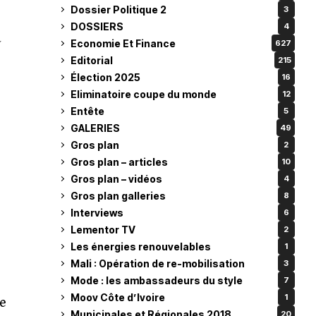
Dossier Politique 2
3
DOSSIERS
4
a
Economie Et Finance
627
Editorial
215
Élection 2025
16
Eliminatoire coupe du monde
12
Entête
5
GALERIES
49
Gros plan
2
Gros plan – articles
10
Gros plan – vidéos
4
Gros plan galleries
8
Interviews
6
Lementor TV
2
Les énergies renouvelables
1
Mali : Opération de re-mobilisation
3
Mode : les ambassadeurs du style
7
Moov Côte d’Ivoire
1
re
Municipales et Régionales 2018
20