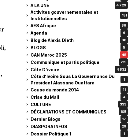
À LA UNE
4 729
Activites gouvernementales et
151
Institutionnelles
AES Afrique
89
ur
Agenda
6
Blog de Alexis Dieth
30
li,
BLOGS
5
CAN Maroc 2025
45
Communique et partis politique
215
Côte D’ivoire
4 832
,
Côte d’Ivoire Sous La Gouvernance Du
1
Président Alassane Ouattara
Coupe du monde 2014
11
Crise du Mali
4
CULTURE
333
DÉCLARATIONS ET COMMUNIQUES
105
Dernier Blogs
17
DIASPORA INFOS
29
Dossier Politique 1
1