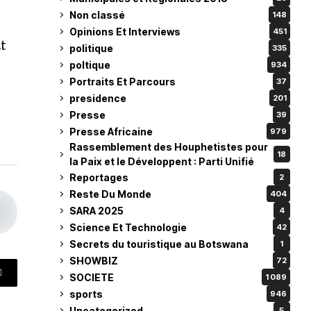
Non classé
148
Opinions Et Interviews
451
t
politique
335
poltique
934
Portraits Et Parcours
37
presidence
201
Presse
39
Presse Africaine
979
Rassemblement des Houphetistes pour
18
la Paix et le Développent : Parti Unifié
Reportages
2
Reste Du Monde
404
SARA 2025
4
Science Et Technologie
42
Secrets du touristique au Botswana
1
SHOWBIZ
72
SOCIETE
1 089
sports
946
Uncategorized
5