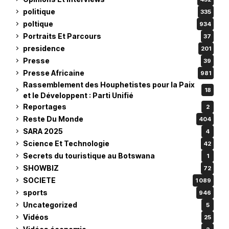
politique
335
poltique
934
Portraits Et Parcours
37
presidence
201
Presse
39
Presse Africaine
981
Rassemblement des Houphetistes pour la Paix
18
et le Développent : Parti Unifié
Reportages
2
Reste Du Monde
404
SARA 2025
4
Science Et Technologie
42
Secrets du touristique au Botswana
1
SHOWBIZ
72
SOCIETE
1 089
sports
946
Uncategorized
5
Vidéos
25