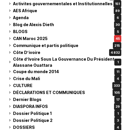
Activites gouvernementales et Institutionnelles
151
AES Afrique
89
Agenda
6
Blog de Alexis Dieth
30
BLOGS
5
CAN Maroc 2025
45
Communique et partis politique
215
Côte D’ivoire
4 832
Côte d’Ivoire Sous La Gouvernance Du Président
1
Alassane Ouattara
Coupe du monde 2014
11
Crise du Mali
4
CULTURE
333
DÉCLARATIONS ET COMMUNIQUES
105
Dernier Blogs
17
DIASPORA INFOS
29
Dossier Politique 1
1
Dossier Politique 2
3
DOSSIERS
4