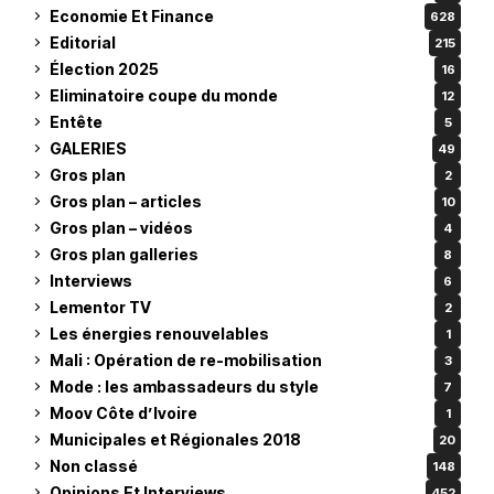
Economie Et Finance
628
Editorial
215
Élection 2025
16
Eliminatoire coupe du monde
12
Entête
5
GALERIES
49
Gros plan
2
Gros plan – articles
10
Gros plan – vidéos
4
Gros plan galleries
8
Interviews
6
Lementor TV
2
Les énergies renouvelables
1
Mali : Opération de re-mobilisation
3
Mode : les ambassadeurs du style
7
Moov Côte d’Ivoire
1
Municipales et Régionales 2018
20
Non classé
148
Opinions Et Interviews
452