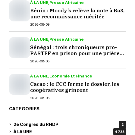
À LA UNE
Presse Africaine
Bénin : Moody’s relève la note à Ba3,
une reconnaissance méritée
2026-08-09
À LA UNE
Presse Africaine
Sénégal : trois chroniqueurs pro-
PASTEF en prison pour une prière
sur TikTok
2026-08-08
À LA UNE
Economie Et Finance
Cacao : le CCC ferme le dossier, les
coopératives grincent
2026-08-08
CATEGORIES
2e Congres du RHDP
2
À LA UNE
4 733