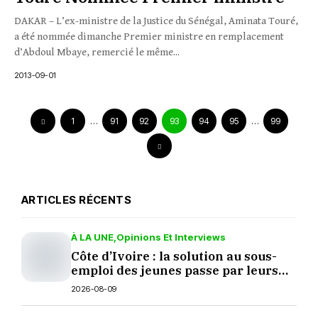
DAKAR – L’ex-ministre de la Justice du Sénégal, Aminata Touré,
a été nommée dimanche Premier ministre en remplacement
d’Abdoul Mbaye, remercié le même...
2013-09-01
1
…
91
92
93
94
95
…
99
ARTICLES RÉCENTS
À LA UNE
Opinions Et Interviews
Côte d’Ivoire : la solution au sous-
emploi des jeunes passe par leurs
décisions
2026-08-09