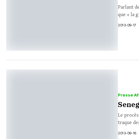
Parlant de
que « la g
2013-09-17
Presse Af
Seneg
Le procès
traque de
2013-09-16