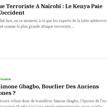
ue Terroriste A Nairobi : Le Kenya Paie
L’occident
ait face, en ce moment, à ce que les experts de la lutte antiterror
nt comme la plus grande attaque terroriste...
ricaine
 Simone Gbagbo, Bouclier Des Anciens
nes ?
’Ivoire refuse donc de transférer Simone Gbagbo, l’épouse de l’ex
at Laurent Gbagbo à la Cour pénale internationale, pour qu’elle