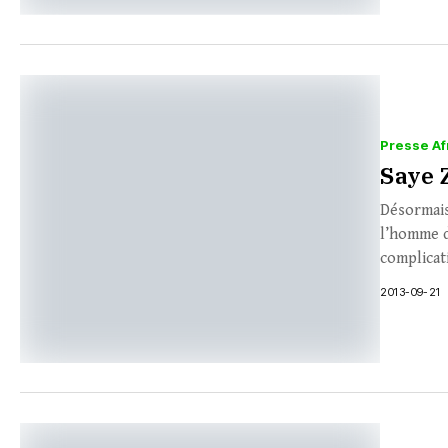
Presse Af
Saye 
Désormais
l’homme d
complicati
2013-09-21