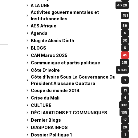
À LA UNE
4 729
Activites gouvernementales et
151
Institutionnelles
AES Afrique
89
Agenda
6
Blog de Alexis Dieth
30
BLOGS
5
CAN Maroc 2025
45
Communique et partis politique
215
Côte D’ivoire
4 832
Côte d’Ivoire Sous La Gouvernance Du
1
Président Alassane Ouattara
Coupe du monde 2014
11
Crise du Mali
4
CULTURE
333
DÉCLARATIONS ET COMMUNIQUES
105
Dernier Blogs
17
DIASPORA INFOS
29
Dossier Politique 1
1