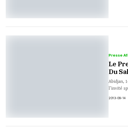
Presse Af
Le Pr
Du Sa
Abidjan, 
l’invité s
2013-09-14