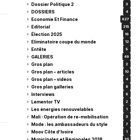
Dossier Politique 2
3
DOSSIERS
4
Economie Et Finance
627
Editorial
215
Élection 2025
16
Eliminatoire coupe du monde
12
Entête
5
GALERIES
49
Gros plan
2
Gros plan – articles
10
Gros plan – vidéos
4
Gros plan galleries
8
Interviews
6
Lementor TV
2
Les énergies renouvelables
1
Mali : Opération de re-mobilisation
3
Mode : les ambassadeurs du style
7
Moov Côte d’Ivoire
1
Municipales et Régionales 2018
20