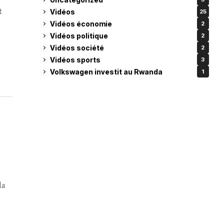
t
Vidéos
25
Vidéos économie
2
Vidéos politique
2
Vidéos société
2
Vidéos sports
3
Volkswagen investit au Rwanda
1
la