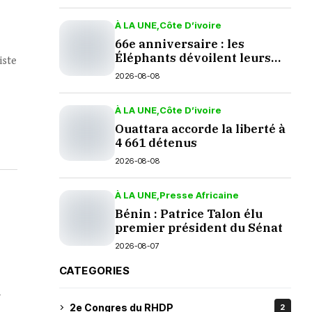
À LA UNE
Côte D’ivoire
66e anniversaire : les
Éléphants dévoilent leurs
iste
nouveaux crocs à Yopougon
2026-08-08
À LA UNE
Côte D’ivoire
Ouattara accorde la liberté à
4 661 détenus
2026-08-08
À LA UNE
Presse Africaine
Bénin : Patrice Talon élu
premier président du Sénat
2026-08-07
CATEGORIES
-
2e Congres du RHDP
2