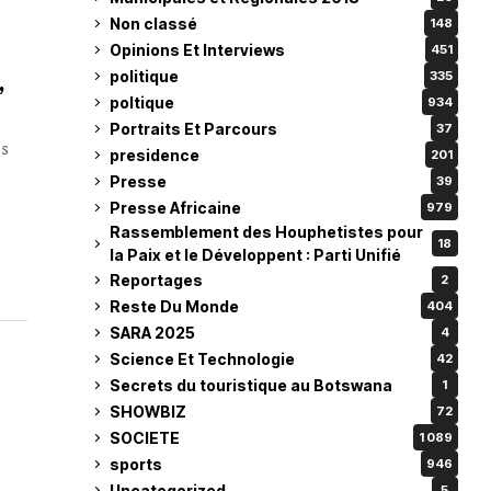
Non classé
148
Opinions Et Interviews
451
,
politique
335
poltique
934
Portraits Et Parcours
37
es
presidence
201
Presse
39
Presse Africaine
979
Rassemblement des Houphetistes pour
18
la Paix et le Développent : Parti Unifié
Reportages
2
Reste Du Monde
404
SARA 2025
4
Science Et Technologie
42
Secrets du touristique au Botswana
1
SHOWBIZ
72
SOCIETE
1 089
sports
946
Uncategorized
5