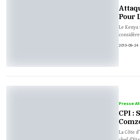
Attaq
Pour 
Le Kenya f
considère
2013-09-24
Presse Af
CPI :
Comzo
La Côte d
chef d’Et