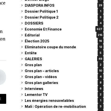
nce
DIASPORA INFOS
29
Dossier Politique 1
1
Dossier Politique 2
3
DOSSIERS
4
Economie Et Finance
627
on
Editorial
215
son
Élection 2025
16
Eliminatoire coupe du monde
12
Entête
5
GALERIES
49
Gros plan
2
Gros plan – articles
10
Gros plan – vidéos
4
Gros plan galleries
8
Interviews
6
Lementor TV
2
Les énergies renouvelables
1
Mali : Opération de re-mobilisation
3