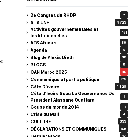
.
2e Congres du RHDP
2
À LA UNE
4 723
Activites gouvernementales et
151
Institutionnelles
AES Afrique
89
Agenda
6
Blog de Alexis Dieth
30
ve
BLOGS
5
CAN Maroc 2025
45
Communique et partis politique
215
Côte D’ivoire
4 828
Côte d’Ivoire Sous La Gouvernance Du
1
Président Alassane Ouattara
Coupe du monde 2014
11
Crise du Mali
4
CULTURE
333
DÉCLARATIONS ET COMMUNIQUES
105
Dernier Blogs
17