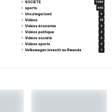
SOCIETE
1 089
sports
945
Uncategorized
5
Vidéos
25
Vidéos économie
2
Vidéos politique
2
Vidéos société
2
Vidéos sports
3
Volkswagen investit au Rwanda
1