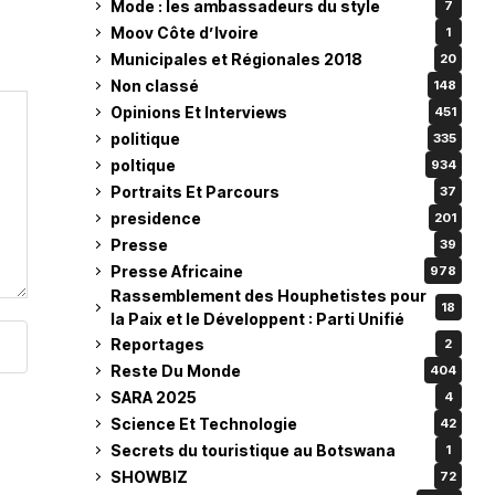
Mode : les ambassadeurs du style
7
Moov Côte d’Ivoire
1
Municipales et Régionales 2018
20
Non classé
148
Opinions Et Interviews
451
politique
335
poltique
934
Portraits Et Parcours
37
presidence
201
Presse
39
Presse Africaine
978
Rassemblement des Houphetistes pour
18
la Paix et le Développent : Parti Unifié
Reportages
2
Reste Du Monde
404
SARA 2025
4
Science Et Technologie
42
Secrets du touristique au Botswana
1
SHOWBIZ
72