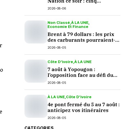
Nation ce soir : cinq
questions en suspens
2026-08-06
Non Classé
À LA UNE
Economie Et Finance
Brent à 79 dollars : les prix
des carburants pourraient-
r
ils baisser en septembre ?
2026-08-05
Côte D’ivoire
À LA UNE
7 août à Yopougon :
to
l’opposition face au défi du
e
dialogue
2026-08-05
À LA UNE
Côte D’ivoire
e
4e pont fermé du 5 au 7 août :
anticipez vos itinéraires
e
2026-08-05
CATEGORIES