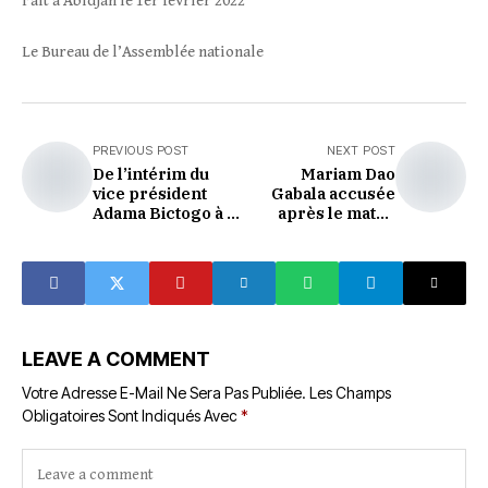
Fait à Abidjan le 1er février 2022
Le Bureau de l’Assemblée nationale
PREVIOUS POST
NEXT POST
De l’intérim du
Mariam Dao
vice président
Gabala accusée
Adama Bictogo à la
après le match
présidence de
Asec Mimosas-
l’Assemblée
Lys de Sassandra.
nationale.
LEAVE A COMMENT
Votre Adresse E-Mail Ne Sera Pas Publiée.
Les Champs
Obligatoires Sont Indiqués Avec
*