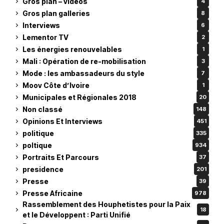
Gros plan – vidéos
4
Gros plan galleries
8
Interviews
6
Lementor TV
2
Les énergies renouvelables
1
Mali : Opération de re-mobilisation
3
Mode : les ambassadeurs du style
7
Moov Côte d’Ivoire
1
Municipales et Régionales 2018
20
Non classé
148
Opinions Et Interviews
451
politique
335
poltique
934
Portraits Et Parcours
37
presidence
201
Presse
39
Presse Africaine
978
Rassemblement des Houphetistes pour la Paix
18
et le Développent : Parti Unifié