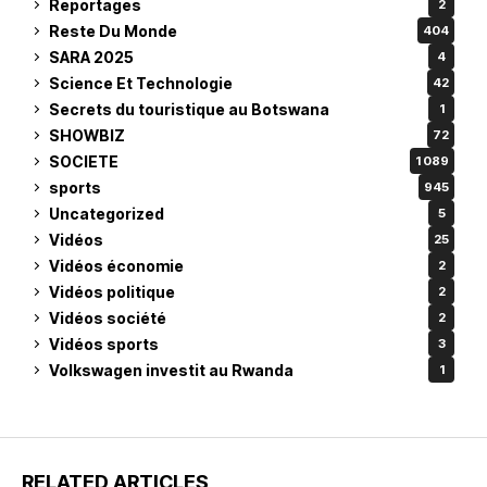
Reportages
2
Reste Du Monde
404
SARA 2025
4
Science Et Technologie
42
Secrets du touristique au Botswana
1
SHOWBIZ
72
SOCIETE
1 089
sports
945
Uncategorized
5
Vidéos
25
Vidéos économie
2
Vidéos politique
2
Vidéos société
2
Vidéos sports
3
Volkswagen investit au Rwanda
1
RELATED ARTICLES