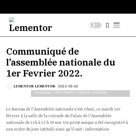
Communiqué de
l’assemblée nationale du
1er Fevrier 2022.
Ivory Coast President Alassane Ouattara (C) speaks
to present to the parliament the draft of a new
constitution next to the Ivorian national assembly
2022-05-02
LEMENTOR LEMENTOR
president Guillaume Soro (back-L), on October 5, 2016
in Abidjan. / AFP PHOTO / ISSOUF SANOGO
Le Bureau de l’Assemblée nationale s’est réuni, ce mardi 1er
février à la salle de la rotonde du Palais de l’Assemblée
nationale de 11h à 12 h 30 mn. Un point unique a été enregistré à
son ordre du jour intitulé ainsi qu’il suit : information.