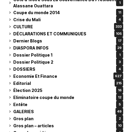
1
Alassane Ouattara
Coupe du monde 2014
11
Crise du Mali
4
CULTURE
333
DÉCLARATIONS ET COMMUNIQUES
105
Dernier Blogs
17
DIASPORA INFOS
29
Dossier Politique 1
1
Dossier Politique 2
3
DOSSIERS
4
Economie Et Finance
627
Editorial
215
Élection 2025
16
Eliminatoire coupe du monde
12
Entête
5
GALERIES
49
Gros plan
2
Gros plan – articles
10