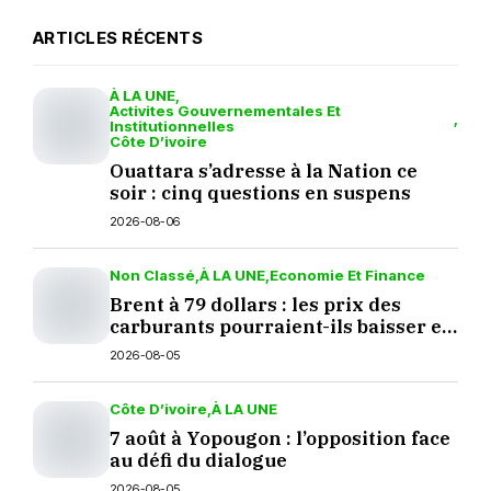
ARTICLES RÉCENTS
À LA UNE
Activites Gouvernementales Et
Institutionnelles
Côte D’ivoire
Ouattara s’adresse à la Nation ce
soir : cinq questions en suspens
2026-08-06
Non Classé
À LA UNE
Economie Et Finance
Brent à 79 dollars : les prix des
carburants pourraient-ils baisser en
septembre ?
2026-08-05
Côte D’ivoire
À LA UNE
7 août à Yopougon : l’opposition face
au défi du dialogue
2026-08-05