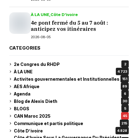
À LA UNE
Côte D’ivoire
4e pont fermé du 5 au 7 août :
anticipez vos itinéraires
2026-08-05
CATEGORIES
2e Congres du RHDP
2
À LA UNE
4 723
Activites gouvernementales et Institutionnelles
151
AES Afrique
89
Agenda
6
Blog de Alexis Dieth
30
BLOGS
5
CAN Maroc 2025
45
Communique et partis politique
215
Côte D’ivoire
4 828
Côte d’Ivoire Sous La Gouvernance Du Président