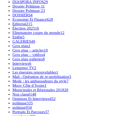
DIASPORA INFOS
29
Dossier Politique 1
1
Dossier Politique 2
3
DOSSIERS
4
Economie Et Finance
628
Editorial
215
Élection 2025
16
Eliminatoire coupe du monde
12
Entête
5
GALERIES
49
Gros plan
2
Gros plan – articles
10
Gros plan – vidéos
4
Gros plan galleries
8
Interviews
6
Lementor TV
2
Les énergies renouvelables
1
Mali : Opération de re-mobilisation
3
Mode : les ambassadeurs du style
7
Moov Côte d’Ivoire
1
Municipales et Régionales 2018
20
Non classé
148
Opinions Et Interviews
452
politique
335
poltique
934
Portraits Et Parcours
37