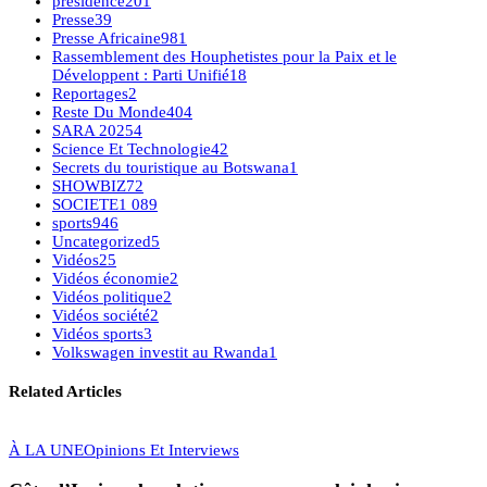
presidence
201
Presse
39
Presse Africaine
981
Rassemblement des Houphetistes pour la Paix et le
Développent : Parti Unifié
18
Reportages
2
Reste Du Monde
404
SARA 2025
4
Science Et Technologie
42
Secrets du touristique au Botswana
1
SHOWBIZ
72
SOCIETE
1 089
sports
946
Uncategorized
5
Vidéos
25
Vidéos économie
2
Vidéos politique
2
Vidéos société
2
Vidéos sports
3
Volkswagen investit au Rwanda
1
Related Articles
À LA UNE
Opinions Et Interviews