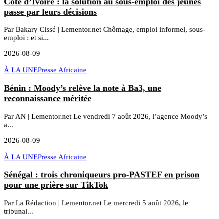
Côte d’Ivoire : la solution au sous-emploi des jeunes
passe par leurs décisions
Par Bakary Cissé | Lementor.net Chômage, emploi informel, sous-
emploi : et si...
2026-08-09
À LA UNE
Presse Africaine
Bénin : Moody’s relève la note à Ba3, une
reconnaissance méritée
Par AN | Lementor.net Le vendredi 7 août 2026, l’agence Moody’s
a...
2026-08-09
À LA UNE
Presse Africaine
Sénégal : trois chroniqueurs pro-PASTEF en prison
pour une prière sur TikTok
Par La Rédaction | Lementor.net Le mercredi 5 août 2026, le
tribunal...