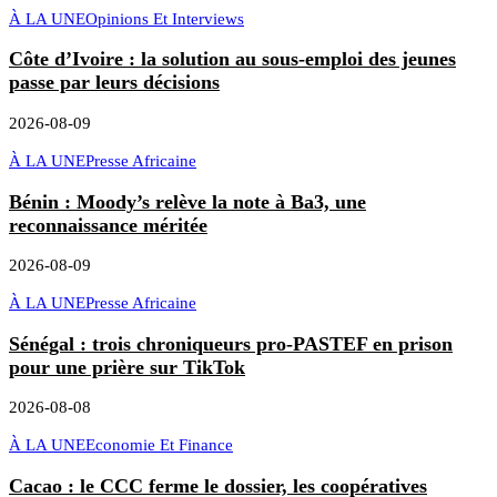
À LA UNE
Opinions Et Interviews
Côte d’Ivoire : la solution au sous-emploi des jeunes
passe par leurs décisions
2026-08-09
À LA UNE
Presse Africaine
Bénin : Moody’s relève la note à Ba3, une
reconnaissance méritée
2026-08-09
À LA UNE
Presse Africaine
Sénégal : trois chroniqueurs pro-PASTEF en prison
pour une prière sur TikTok
2026-08-08
À LA UNE
Economie Et Finance
Cacao : le CCC ferme le dossier, les coopératives