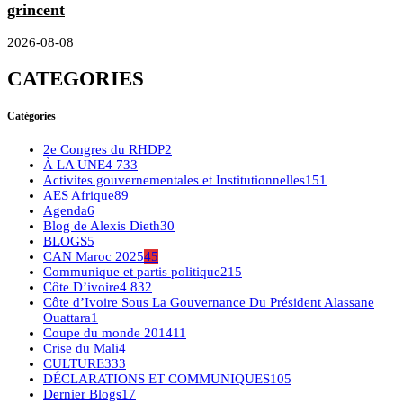
grincent
2026-08-08
CATEGORIES
Catégories
2e Congres du RHDP
2
À LA UNE
4 733
Activites gouvernementales et Institutionnelles
151
AES Afrique
89
Agenda
6
Blog de Alexis Dieth
30
BLOGS
5
CAN Maroc 2025
45
Communique et partis politique
215
Côte D’ivoire
4 832
Côte d’Ivoire Sous La Gouvernance Du Président Alassane
Ouattara
1
Coupe du monde 2014
11
Crise du Mali
4
CULTURE
333
DÉCLARATIONS ET COMMUNIQUES
105
Dernier Blogs
17