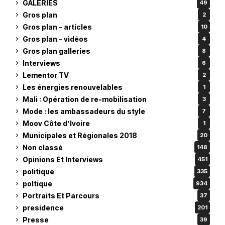
GALERIES
49
Gros plan
2
Gros plan – articles
10
Gros plan – vidéos
4
Gros plan galleries
8
Interviews
6
Lementor TV
2
Les énergies renouvelables
1
Mali : Opération de re-mobilisation
3
Mode : les ambassadeurs du style
7
Moov Côte d’Ivoire
1
Municipales et Régionales 2018
20
Non classé
148
Opinions Et Interviews
451
politique
335
poltique
934
Portraits Et Parcours
37
presidence
201
Presse
39