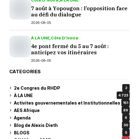
Côte D’ivoire
À LA UNE
7 août à Yopougon : l’opposition face
au défi du dialogue
2026-08-05
À LA UNE
Côte D’ivoire
4e pont fermé du 5 au 7 août :
anticipez vos itinéraires
2026-08-05
CATEGORIES
2e Congres du RHDP
2
À LA UNE
4 723
Activites gouvernementales et Institutionnelles
151
AES Afrique
89
Agenda
6
Blog de Alexis Dieth
30
BLOGS
5