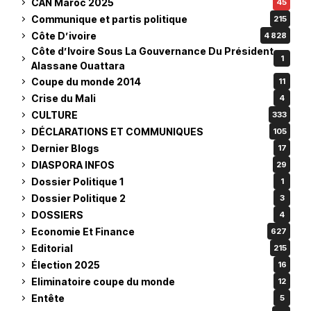
CAN Maroc 2025
45
Communique et partis politique
215
Côte D’ivoire
4 828
Côte d’Ivoire Sous La Gouvernance Du Président
1
Alassane Ouattara
Coupe du monde 2014
11
Crise du Mali
4
CULTURE
333
DÉCLARATIONS ET COMMUNIQUES
105
Dernier Blogs
17
DIASPORA INFOS
29
Dossier Politique 1
1
Dossier Politique 2
3
DOSSIERS
4
Economie Et Finance
627
Editorial
215
Élection 2025
16
Eliminatoire coupe du monde
12
Entête
5