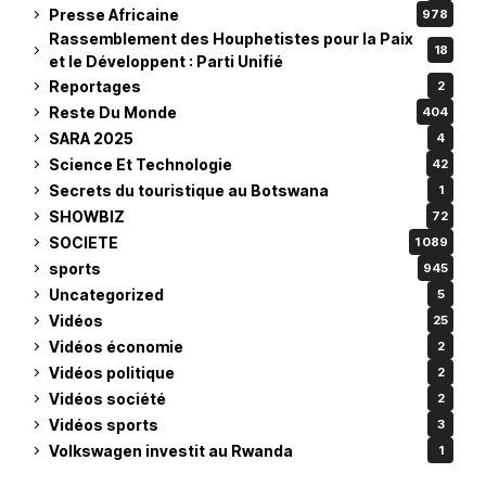
Presse Africaine
978
Rassemblement des Houphetistes pour la Paix
18
et le Développent : Parti Unifié
Reportages
2
Reste Du Monde
404
SARA 2025
4
Science Et Technologie
42
Secrets du touristique au Botswana
1
SHOWBIZ
72
SOCIETE
1 089
sports
945
Uncategorized
5
Vidéos
25
Vidéos économie
2
Vidéos politique
2
Vidéos société
2
Vidéos sports
3
Volkswagen investit au Rwanda
1