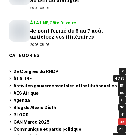
au défi du dialogue
2026-08-05
À LA UNE
Côte D’ivoire
4e pont fermé du 5 au 7 août :
anticipez vos itinéraires
2026-08-05
CATEGORIES
2e Congres du RHDP
2
À LA UNE
4 723
Activites gouvernementales et Institutionnelles
151
AES Afrique
89
Agenda
6
Blog de Alexis Dieth
30
BLOGS
5
CAN Maroc 2025
45
Communique et partis politique
215