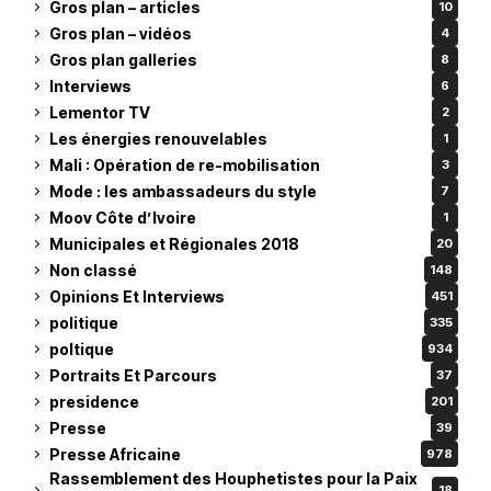
Gros plan – articles
10
Gros plan – vidéos
4
Gros plan galleries
8
Interviews
6
Lementor TV
2
Les énergies renouvelables
1
Mali : Opération de re-mobilisation
3
Mode : les ambassadeurs du style
7
Moov Côte d’Ivoire
1
Municipales et Régionales 2018
20
Non classé
148
Opinions Et Interviews
451
politique
335
poltique
934
Portraits Et Parcours
37
presidence
201
Presse
39
Presse Africaine
978
Rassemblement des Houphetistes pour la Paix
18