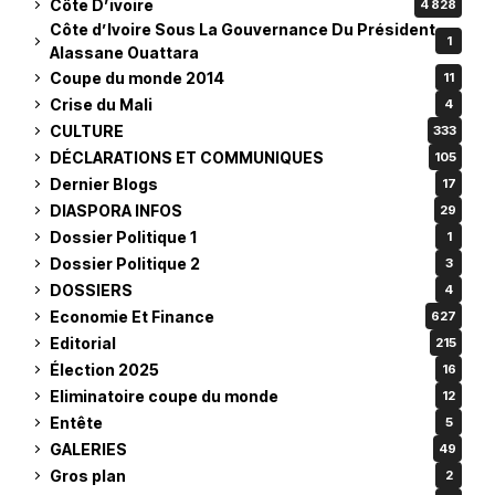
Côte D’ivoire
4 828
Côte d’Ivoire Sous La Gouvernance Du Président
1
Alassane Ouattara
Coupe du monde 2014
11
Crise du Mali
4
CULTURE
333
DÉCLARATIONS ET COMMUNIQUES
105
Dernier Blogs
17
DIASPORA INFOS
29
Dossier Politique 1
1
Dossier Politique 2
3
DOSSIERS
4
Economie Et Finance
627
Editorial
215
Élection 2025
16
Eliminatoire coupe du monde
12
Entête
5
GALERIES
49
Gros plan
2