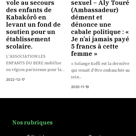
vole au secours
sexuel – Aly Touré
des enfants de
(Ambassadeur)
Kabakôrô en
dément et
levant un fond de
dénonce une
soutien pour un
cabale politique : «
établissement
Je n’ai jamais payé
scolaire.
5 francs à cette
femme »
L’ASSOCIATION LES
ENFANTS DU BERE mobilise
« Solange Koffi est la dernière
en région parisienne pour la
qui venait d’être embauchée au
construction...
sein...
2022-12-17
2020-11-19
Nos rubriques