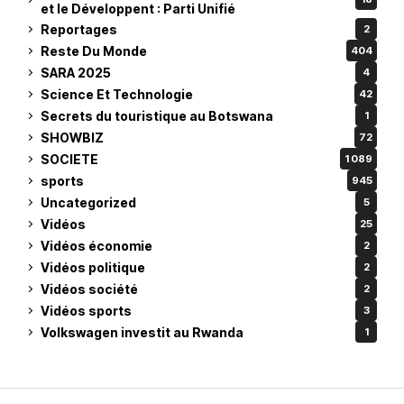
et le Développent : Parti Unifié
Reportages
2
Reste Du Monde
404
SARA 2025
4
Science Et Technologie
42
Secrets du touristique au Botswana
1
SHOWBIZ
72
SOCIETE
1 089
sports
945
Uncategorized
5
Vidéos
25
Vidéos économie
2
Vidéos politique
2
Vidéos société
2
Vidéos sports
3
Volkswagen investit au Rwanda
1