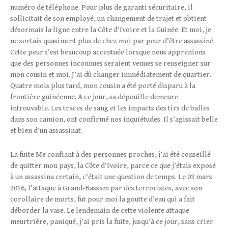
numéro de téléphone. Pour plus de garanti sécuritaire, il
sollicitait de son employé, un changement de trajet et obtient
désormais la ligne entre la Côte d’Ivoire et la Guinée. Et moi, je
ne sortais quasiment plus de chez moi par peur d’être assassiné.
Cette peur s’est beaucoup accentuée lorsque nous apprenions
que des personnes inconnues seraient venues se renseigner sur
mon cousin et moi. J’ai dû changer immédiatement de quartier.
Quatre mois plus tard, mon cousin a été porté disparu à la
frontière guinéenne. A ce jour, sa dépouille demeure
introuvable. Les traces de sang et les impacts des tirs de balles
dans son camion, ont confirmé nos inquiétudes. Il s’agissait belle
et bien d’un assassinat.
La fuite Me confiant à des personnes proches, j’ai été conseillé
de quitter mon pays, la Côte d’Ivoire, parce ce que j’étais exposé
à un assassina certain, c’était une question de temps. Le 03 mars
2016, l’attaque à Grand-Bassam par des terroristes, avec son
corollaire de morts, fut pour moi la goutte d’eau qui a fait
déborder la vase. Le lendemain de cette violente attaque
meurtrière, paniqué, j’ai pris la fuite, jusqu’à ce jour, sans crier