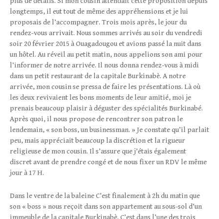
plus de détails. Si mon cousin attendait cette proposition depuis
longtemps, il eut tout de même des appréhensions et je lui
proposais de l’accompagner. Trois mois après, le jour du
rendez-vous arrivait. Nous sommes arrivés au soir du vendredi
soir 20 février 2015 à Ouagadougou et avions passé la nuit dans
un hôtel. Au réveil au petit matin, nous appelions son ami pour
l’informer de notre arrivée. Il nous donna rendez-vous à midi
dans un petit restaurant de la capitale Burkinabè. A notre
arrivée, mon cousin se pressa de faire les présentations. Là où
les deux revivaient les bons moments de leur amitié, moi je
prenais beaucoup plaisir à déguster des spécialités Burkinabé.
Après quoi, il nous propose de rencontrer son patron le
lendemain, « son boss, un businessman. » Je constate qu’il parlait
peu, mais appréciait beaucoup la discrétion et la rigueur
religieuse de mon cousin. Il s’assure que j’étais également
discret avant de prendre congé et de nous fixer un RDV le même
jour à 17 H.
Dans le ventre de la baleine C’est finalement à 2h du matin que
son « boss » nous reçoit dans son appartement au sous-sol d’un
immeuble de la capitale Burkinabè. C’est dans l’une des trois