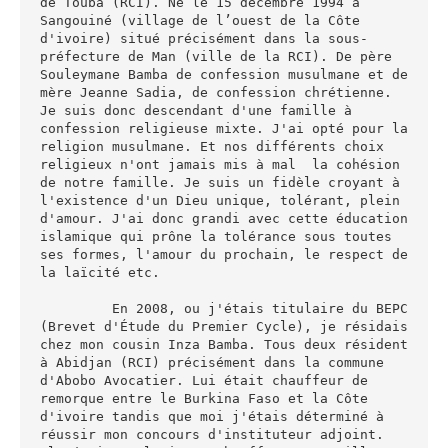
de Touba (RCI). Né le 15 décembre 1994 à 
Sangouiné (village de l’ouest de la Côte 
d'ivoire) situé précisément dans la sous-
préfecture de Man (ville de la RCI). De père 
Souleymane Bamba de confession musulmane et de 
mère Jeanne Sadia, de confession chrétienne. 
Je suis donc descendant d'une famille à  
confession religieuse mixte. J'ai opté pour la 
religion musulmane. Et nos différents choix 
religieux n'ont jamais mis à mal  la cohésion  
de notre famille. Je suis un fidèle croyant à 
l'existence d'un Dieu unique, tolérant, plein 
d'amour. J'ai donc grandi avec cette éducation 
islamique qui prône la tolérance sous toutes 
ses formes, l'amour du prochain, le respect de 
la laïcité etc.

         En 2008, ou j'étais titulaire du BEPC 
(Brevet d'Étude du Premier Cycle), je résidais 
chez mon cousin Inza Bamba. Tous deux résident 
à Abidjan (RCI) précisément dans la commune 
d'Abobo Avocatier. Lui était chauffeur de 
remorque entre le Burkina Faso et la Côte 
d'ivoire tandis que moi j'étais déterminé à 
réussir mon concours d'instituteur adjoint.  