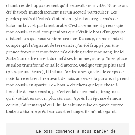
chambres de l’appartement qu’il recevait ses invités. Nous avons
été frappés immédiatement par un accueil particulier. Les
gardes postés à l’entrée étaient en styles touareg, armés de
kalachnikovs et parlaient arabe. C’est à ce moment précis que
mon cousin et moi comprenions que c’était le boss d’un groupe
d’islamistes que nous venions croiser. Du coup, en me rendant
compte qu’il s’agissait de terroriste, j’ai été frappé par une
grande frayeur et mon frère m’a dit de garder mon sang-froid.
Suite à un ordre direct du chef à ses hommes, nous prîmes place
au salon transformé en salle d’attente. Quelque temps plus tard
(presque une heure), il intima l’ordre à ses gardes de corps de
nous faire entrer. Bien avant de nous adresser la parole, il prend
mon cousin en aparté. Le « boss » chuchota quelque chose à
l’oreille de mon cousin, je n’entendais rien mais j’imaginais
qu’il voulait en savoir plus sur moi. Après la réponse de mon
cousin, j’ai remarqué qu’il lui faisait une mise en garde contre
toute trahison. Après leur court échange, ils m’ont rejoint.
          Le boss commença à nous parler de 