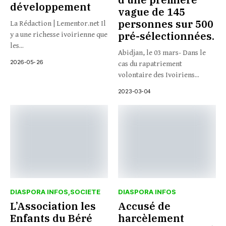
développement
vague de 145
personnes sur 500
La Rédaction | Lementor.net Il
pré-sélectionnées.
y a une richesse ivoirienne que
les...
Abidjan, le 03 mars- Dans le
2026-05-26
cas du rapatriement
volontaire des Ivoiriens...
2023-03-04
DIASPORA INFOS
SOCIETE
DIASPORA INFOS
L’Association les
Accusé de
Enfants du Béré
harcèlement