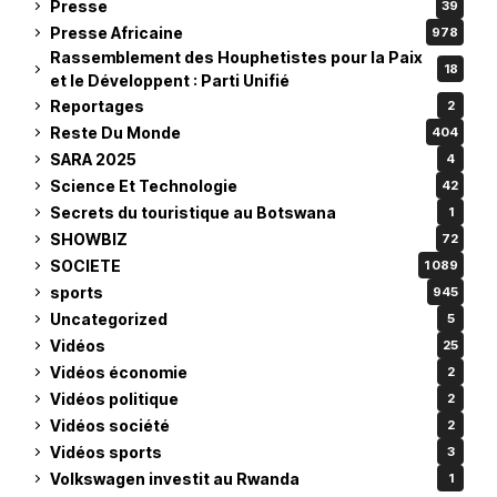
Presse
39
Presse Africaine
978
Rassemblement des Houphetistes pour la Paix
18
et le Développent : Parti Unifié
Reportages
2
Reste Du Monde
404
SARA 2025
4
Science Et Technologie
42
Secrets du touristique au Botswana
1
SHOWBIZ
72
SOCIETE
1 089
sports
945
Uncategorized
5
Vidéos
25
Vidéos économie
2
Vidéos politique
2
Vidéos société
2
Vidéos sports
3
Volkswagen investit au Rwanda
1