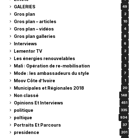
GALERIES
49
Gros plan
2
Gros plan – articles
10
Gros plan – vidéos
4
Gros plan galleries
8
Interviews
6
Lementor TV
2
Les énergies renouvelables
1
Mali : Opération de re-mobilisation
3
Mode : les ambassadeurs du style
7
Moov Côte d’Ivoire
1
Municipales et Régionales 2018
20
Non classé
148
Opinions Et Interviews
451
politique
335
poltique
934
Portraits Et Parcours
37
presidence
201