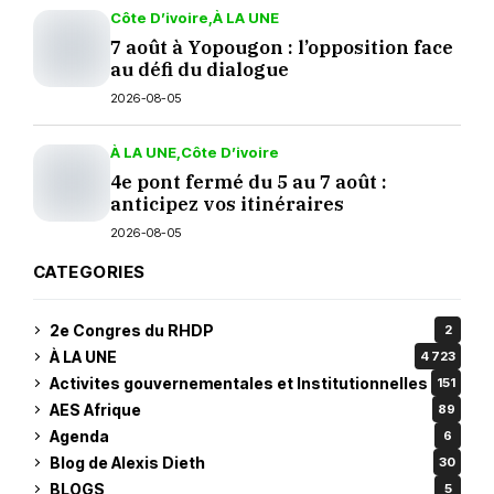
Côte D’ivoire
À LA UNE
7 août à Yopougon : l’opposition face
au défi du dialogue
2026-08-05
À LA UNE
Côte D’ivoire
4e pont fermé du 5 au 7 août :
anticipez vos itinéraires
2026-08-05
CATEGORIES
2e Congres du RHDP
2
À LA UNE
4 723
Activites gouvernementales et Institutionnelles
151
AES Afrique
89
Agenda
6
Blog de Alexis Dieth
30
BLOGS
5