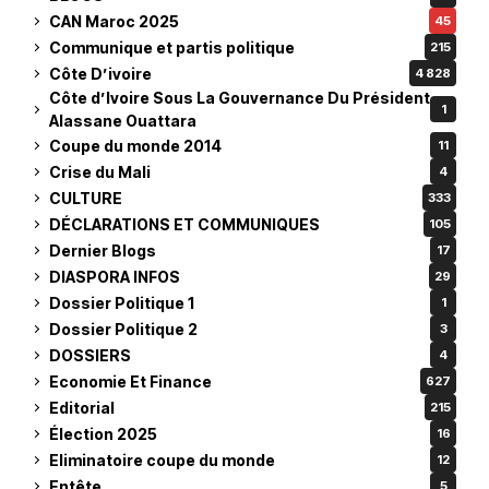
CAN Maroc 2025
45
Communique et partis politique
215
Côte D’ivoire
4 828
Côte d’Ivoire Sous La Gouvernance Du Président
1
Alassane Ouattara
Coupe du monde 2014
11
Crise du Mali
4
CULTURE
333
DÉCLARATIONS ET COMMUNIQUES
105
Dernier Blogs
17
DIASPORA INFOS
29
Dossier Politique 1
1
Dossier Politique 2
3
DOSSIERS
4
Economie Et Finance
627
Editorial
215
Élection 2025
16
Eliminatoire coupe du monde
12
Entête
5