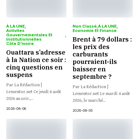
À LA UNE
Non Classé
À LA UNE
Activites
Economie Et Finance
Gouvernementales Et
Brent à 79 dollars :
Institutionnelles
Côte D’ivoire
les prix des
Ouattara s’adresse
carburants
à la Nation ce soir :
pourraient-ils
cinq questions en
baisser en
suspens
septembre ?
Par La Rédaction |
Par La Rédaction |
Lementor.net Ce jeudi 6 août
Lementor.net Le mardi 4 août
2026 au soir,...
2026, le marché...
2026-08-06
2026-08-05