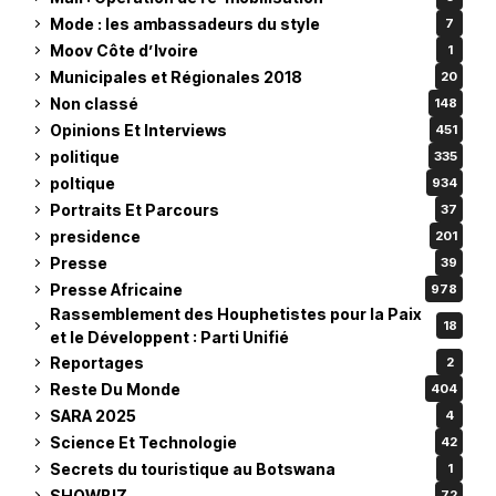
Mode : les ambassadeurs du style
7
Moov Côte d’Ivoire
1
Municipales et Régionales 2018
20
Non classé
148
Opinions Et Interviews
451
politique
335
poltique
934
Portraits Et Parcours
37
presidence
201
Presse
39
Presse Africaine
978
Rassemblement des Houphetistes pour la Paix
18
et le Développent : Parti Unifié
Reportages
2
Reste Du Monde
404
SARA 2025
4
Science Et Technologie
42
Secrets du touristique au Botswana
1
SHOWBIZ
72