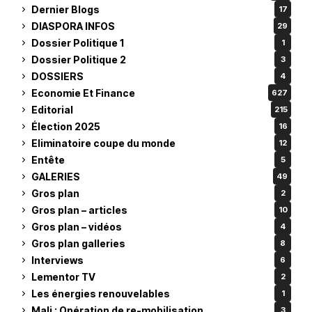
Dernier Blogs
17
DIASPORA INFOS
29
Dossier Politique 1
1
Dossier Politique 2
3
DOSSIERS
4
Economie Et Finance
627
Editorial
215
Élection 2025
16
Eliminatoire coupe du monde
12
Entête
5
GALERIES
49
Gros plan
2
Gros plan – articles
10
Gros plan – vidéos
4
Gros plan galleries
8
Interviews
6
Lementor TV
2
Les énergies renouvelables
1
Mali : Opération de re-mobilisation
3