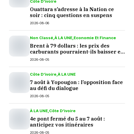
Côte D’ivoire
Ouattara s’adresse à la Nation ce
soir : cinq questions en suspens
2026-08-06
Non Classé
À LA UNE
Economie Et Finance
Brent à 79 dollars : les prix des
carburants pourraient-ils baisser en
septembre ?
2026-08-05
Côte D’ivoire
À LA UNE
7 août à Yopougon : l’opposition face
au défi du dialogue
2026-08-05
À LA UNE
Côte D’ivoire
4e pont fermé du 5 au 7 août :
anticipez vos itinéraires
2026-08-05