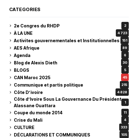
CATEGORIES
2e Congres du RHDP
2
À LA UNE
4 723
Activites gouvernementales et Institutionnelles
151
AES Afrique
89
Agenda
6
Blog de Alexis Dieth
30
BLOGS
5
CAN Maroc 2025
45
Communique et partis politique
215
Côte D’ivoire
4 828
Côte d’Ivoire Sous La Gouvernance Du Président
1
Alassane Ouattara
Coupe du monde 2014
11
Crise du Mali
4
CULTURE
333
DÉCLARATIONS ET COMMUNIQUES
105